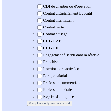
CDI de chantier ou d'opération
Contrat d'Engagement Educatif
Contrat intermittent
Contrat pacte
Contrat d'usage
CUI - CAE
CUI - CIE
Engagement à servir dans la réserve
Franchise
Insertion par l'activ.éco.
Portage salarial
Profession commerciale
Profession libérale
Reprise d'entreprise
Voir plus
de types de contrat