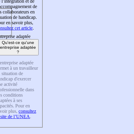
 l’intégration et de
’accompagnement de
s collaborateurs en
tuation de handicap.
ur en savoir plus,
nsultez cet article
.
treprise adaptée
Qu'est-ce qu'une
entreprise adaptée
?
entreprise adaptée
rmet à un travailleur
 situation de
ndicap d'exercer
e activité
ofessionnelle dans
s conditions
aptées à ses
pacités. Pour en
voir plus,
consultez
 site de l’UNEA
.