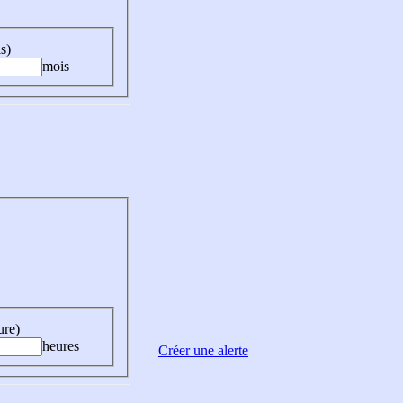
s)
mois
ure)
heures
Créer une alerte