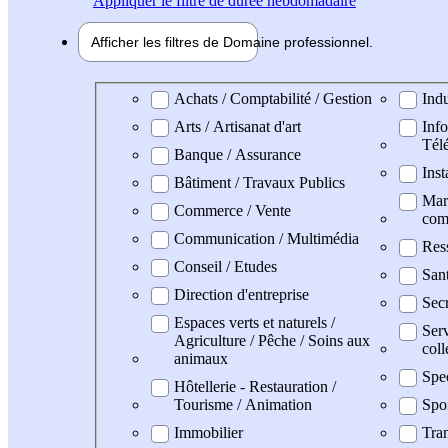
Appliquer
le filtre de durée hebdomadaire
Afficher les filtres de
Domaine pro
fessionnel
Domaine professionel
Achats / Comptabilité / Gestion
Indu
Arts / Artisanat d'art
Info
Tél
Banque / Assurance
Inst
Bâtiment / Travaux Publics
Mark
Commerce / Vente
com
Communication / Multimédia
Res
Conseil / Etudes
San
Direction d'entreprise
Secr
Espaces verts et naturels /
Serv
Agriculture / Pêche / Soins aux
coll
animaux
Spe
Hôtellerie - Restauration /
Tourisme / Animation
Spo
Immobilier
Tran