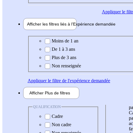
Appliquer
le fil
Afficher les filtres liés à l'
Expérience
demandée
Expérience demandée
Moins de 1 an
De 1 à 3 ans
Plus de 3 ans
Non renseignée
Appliquer
le filtre de l'expérience demandée
Afficher
Plus de
filtres
QUALIFICATION
pa
Ca
Cadre
pa
ac
Non cadre
fa
Non renseignée