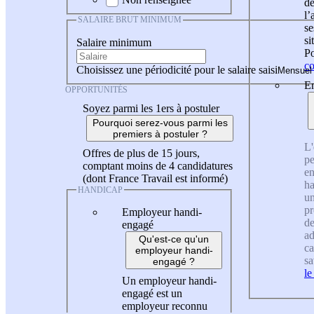
de
l
SALAIRE BRUT MINIMUM
se
si
Salaire minimum
Po
co
Choisissez une périodicité pour le salaire saisi
En
OPPORTUNITÉS
Soyez parmi les 1ers à postuler
Pourquoi serez-vous parmi les
premiers à postuler ?
L'
Offres de plus de 15 jours,
pe
comptant moins de 4 candidatures
en
(dont France Travail est informé)
ha
HANDICAP
un
pr
Employeur handi-
de
engagé
ad
Qu'est-ce qu'un
ca
employeur handi-
sa
engagé ?
le
Un employeur handi-
engagé est un
employeur reconnu