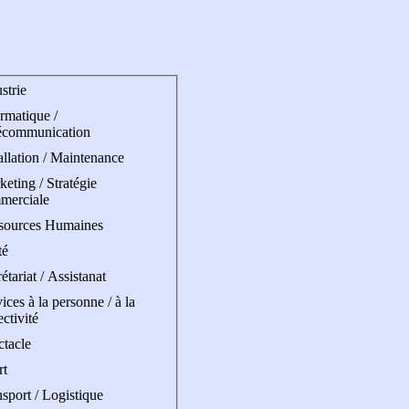
strie
rmatique /
écommunication
allation / Maintenance
eting / Stratégie
merciale
sources Humaines
té
étariat / Assistanat
ices à la personne / à la
ectivité
ctacle
rt
sport / Logistique