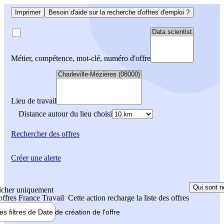
Imprimer
Besoin d'aide sur la recherche d'offres d'emploi ?
Métier, compétence, mot-clé, numéro d'offre
Lieu de travail
Distance autour du lieu choisi
Rechercher
des offres
Créer une alerte
Qui sont n
icher uniquement
 offres France Travail
Cette action recharge la liste des offres
les filtres de
Date de création
de l'offre