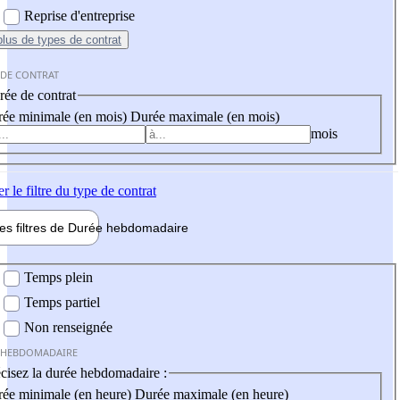
Reprise d'entreprise
plus
de types de contrat
 DE CONTRAT
ée de contrat
ée minimale (en mois)
Durée maximale (en mois)
mois
er
le filtre du type de contrat
les filtres de
Durée hebdo
madaire
 hebdomadaire
Temps plein
Temps partiel
Non renseignée
 HEBDOMADAIRE
cisez la durée hebdomadaire :
ée minimale (en heure)
Durée maximale (en heure)