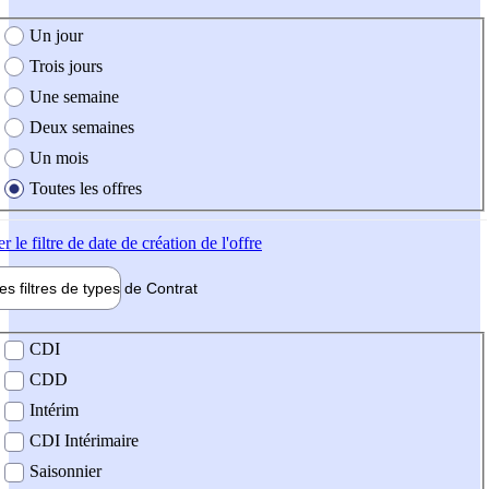
e création de l'offre
Un jour
Trois jours
Une semaine
Deux semaines
Un mois
Toutes les offres
er
le filtre de date de création de l'offre
les filtres de types de
Contrat
de contrat
CDI
CDD
Intérim
CDI Intérimaire
Saisonnier