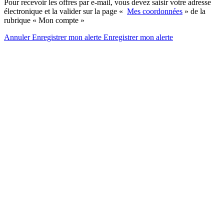
Pour recevoir les offres par e-mail, vous devez saisir votre adresse
électronique et la valider sur la page «
Mes coordonnées
» de la
rubrique « Mon compte »
Annuler
Enregistrer mon alerte
Enregistrer
mon alerte