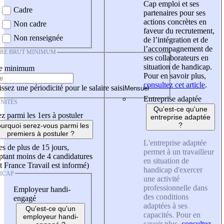
Cap emploi et ses
Cadre
partenaires pour ses
actions concrètes en
Non cadre
faveur du recrutement,
Non renseignée
de l’intégration et de
l’accompagnement de
IRE BRUT MINIMUM
ses collaborateurs en
situation de handicap.
re minimum
Pour en savoir plus,
consultez cet article
.
ssez une périodicité pour le salaire saisi
Entreprise adaptée
NITÉS
Qu'est-ce qu'une
z parmi les 1ers à postuler
entreprise adaptée
?
urquoi serez-vous parmi les
premiers à postuler ?
L'entreprise adaptée
es de plus de 15 jours,
permet à un travailleur
tant moins de 4 candidatures
en situation de
t France Travail est informé)
handicap d'exercer
ICAP
une activité
professionnelle dans
Employeur handi-
des conditions
engagé
adaptées à ses
Qu'est-ce qu'un
capacités. Pour en
employeur handi-
savoir plus,
consultez