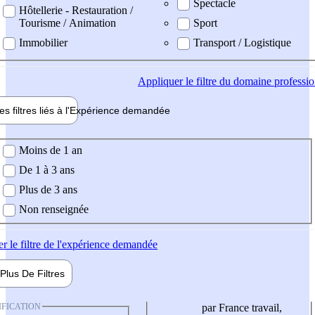
Spectacle
Hôtellerie - Restauration /
Tourisme / Animation
Sport
Immobilier
Transport / Logistique
Appliquer
le filtre du domaine professi
es filtres liés à l'
Expérience
demandée
ience demandée
Moins de 1 an
De 1 à 3 ans
Plus de 3 ans
Non renseignée
er
le filtre de l'expérience demandée
Plus De
Filtres
IFICATION
par France travail,