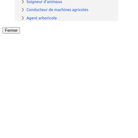
Fermer
Fermer
le détail de l'offre
/
Offre
sur
Offre précéden