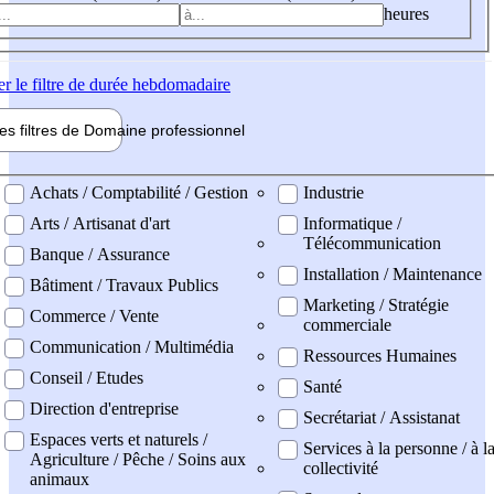
heures
er
le filtre de durée hebdomadaire
les filtres de
Domaine pro
fessionnel
ne professionel
Achats / Comptabilité / Gestion
Industrie
Arts / Artisanat d'art
Informatique /
Télécommunication
Banque / Assurance
Installation / Maintenance
Bâtiment / Travaux Publics
Marketing / Stratégie
Commerce / Vente
commerciale
Communication / Multimédia
Ressources Humaines
Conseil / Etudes
Santé
Direction d'entreprise
Secrétariat / Assistanat
Espaces verts et naturels /
Services à la personne / à l
Agriculture / Pêche / Soins aux
collectivité
animaux