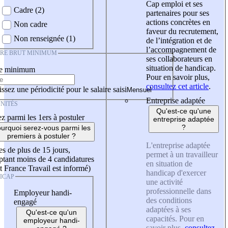
Cap emploi et ses
Cadre (2)
partenaires pour ses
actions concrètes en
Non cadre
faveur du recrutement,
Non renseignée (1)
de l’intégration et de
l’accompagnement de
IRE BRUT MINIMUM
ses collaborateurs en
situation de handicap.
re minimum
Pour en savoir plus,
consultez cet article
.
ssez une périodicité pour le salaire saisi
Entreprise adaptée
NITÉS
Qu'est-ce qu'une
z parmi les 1ers à postuler
entreprise adaptée
?
urquoi serez-vous parmi les
premiers à postuler ?
L'entreprise adaptée
es de plus de 15 jours,
permet à un travailleur
tant moins de 4 candidatures
en situation de
t France Travail est informé)
handicap d'exercer
ICAP
une activité
professionnelle dans
Employeur handi-
des conditions
engagé
adaptées à ses
Qu'est-ce qu'un
capacités. Pour en
employeur handi-
savoir plus,
consultez