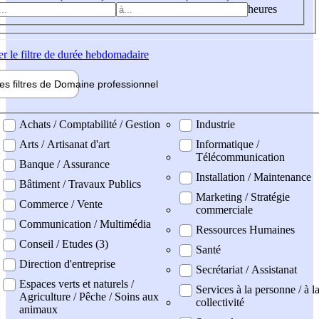
heures
er
le filtre de durée hebdomadaire
les filtres de
Domaine pro
fessionnel
ne professionel
Achats / Comptabilité / Gestion
Industrie
Arts / Artisanat d'art
Informatique /
Télécommunication
Banque / Assurance
Installation / Maintenance
Bâtiment / Travaux Publics
Marketing / Stratégie
Commerce / Vente
commerciale
Communication / Multimédia
Ressources Humaines
Conseil / Etudes (3)
Santé
Direction d'entreprise
Secrétariat / Assistanat
Espaces verts et naturels /
Services à la personne / à l
Agriculture / Pêche / Soins aux
collectivité
animaux