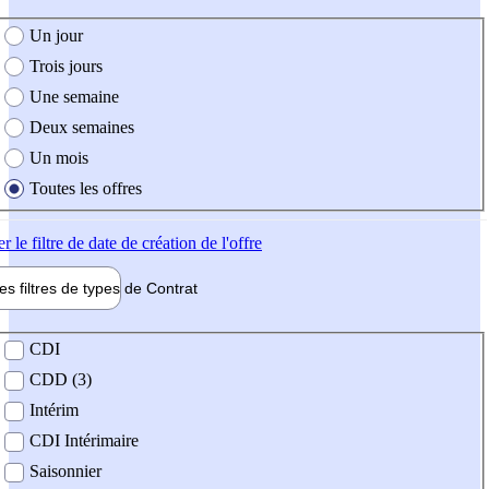
e création de l'offre
Un jour
Trois jours
Une semaine
Deux semaines
Un mois
Toutes les offres
er
le filtre de date de création de l'offre
les filtres de types de
Contrat
de contrat
CDI
CDD (3)
Intérim
CDI Intérimaire
Saisonnier