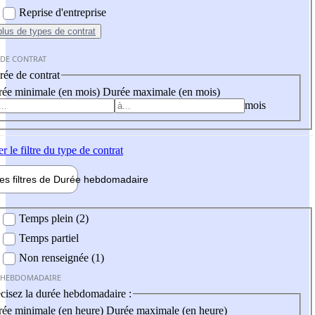
Reprise d'entreprise
plus
de types de contrat
 DE CONTRAT
ée de contrat
ée minimale (en mois)
Durée maximale (en mois)
mois
er
le filtre du type de contrat
les filtres de
Durée hebdo
madaire
 hebdomadaire
Temps plein (2)
Temps partiel
Non renseignée (1)
 HEBDOMADAIRE
cisez la durée hebdomadaire :
ée minimale (en heure)
Durée maximale (en heure)