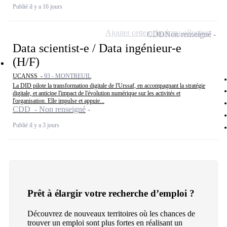
Publié il y a 16 jours
Ajouter cette offre à ma sélection
CDD
Non renseigné
Data scientist-e / Data ingénieur-e
(H/F)
UCANSS -
93 - MONTREUIL
La DID pilote la transformation digitale de l'Urssaf, en accompagnant la stratégie
digitale, et anticipe l'impact de l'évolution numérique sur les activités et
l'organisation. Elle impulse et appuie...
CDD - Non renseigné
Publié il y a 3 jours
Prêt à élargir votre recherche d’emploi ?
Découvrez de nouveaux territoires où les chances de
trouver un emploi sont plus fortes en réalisant un