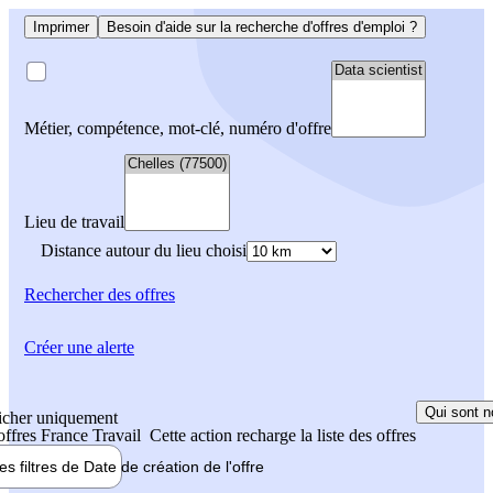
Imprimer
Besoin d'aide sur la recherche d'offres d'emploi ?
Métier, compétence, mot-clé, numéro d'offre
Lieu de travail
Distance autour du lieu choisi
Rechercher
des offres
Créer une alerte
Qui sont n
icher uniquement
 offres France Travail
Cette action recharge la liste des offres
les filtres de
Date de création
de l'offre