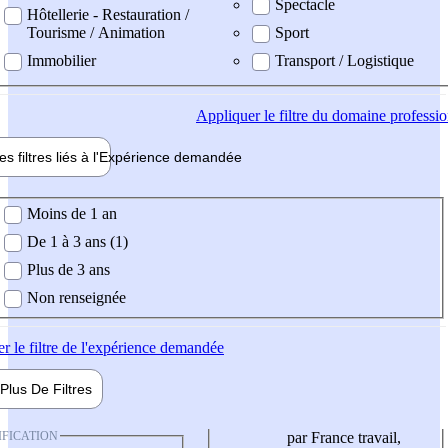
Spectacle
Hôtellerie - Restauration /
Tourisme / Animation
Sport
Immobilier
Transport / Logistique
Appliquer
le filtre du domaine professi
es filtres liés à l'
Expérience
demandée
ience demandée
Moins de 1 an
De 1 à 3 ans (1)
Plus de 3 ans
Non renseignée
er
le filtre de l'expérience demandée
Plus De
Filtres
IFICATION
par France travail,