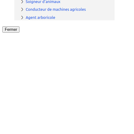
Fermer
Fermer
le détail de l'offre
/
Offre
sur
Offre précéden