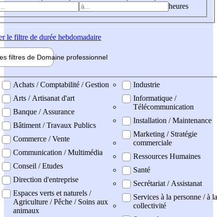
heures
er
le filtre de durée hebdomadaire
les filtres de
Domaine pro
fessionnel
ne professionel
Achats / Comptabilité / Gestion
Industrie
Arts / Artisanat d'art
Informatique /
Télécommunication
Banque / Assurance
Installation / Maintenance
Bâtiment / Travaux Publics
Marketing / Stratégie
Commerce / Vente
commerciale
Communication / Multimédia
Ressources Humaines
Conseil / Etudes
Santé
Direction d'entreprise
Secrétariat / Assistanat
Espaces verts et naturels /
Services à la personne / à l
Agriculture / Pêche / Soins aux
collectivité
animaux