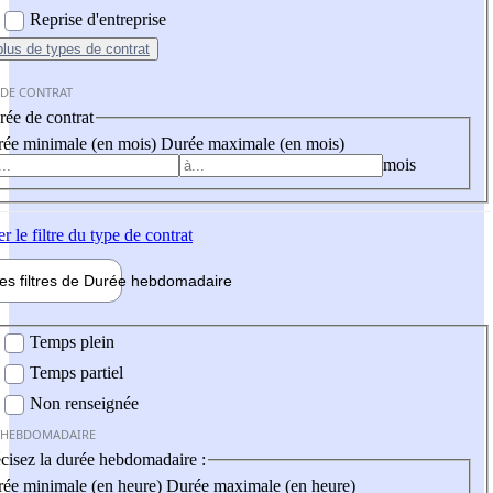
Reprise d'entreprise
plus
de types de contrat
 DE CONTRAT
ée de contrat
ée minimale (en mois)
Durée maximale (en mois)
mois
er
le filtre du type de contrat
les filtres de
Durée hebdo
madaire
 hebdomadaire
Temps plein
Temps partiel
Non renseignée
 HEBDOMADAIRE
cisez la durée hebdomadaire :
ée minimale (en heure)
Durée maximale (en heure)