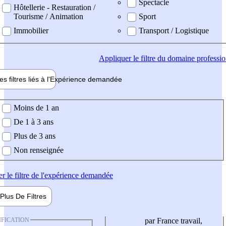
Spectacle
Hôtellerie - Restauration /
Tourisme / Animation
Sport
Immobilier
Transport / Logistique
Appliquer
le filtre du domaine professi
es filtres liés à l'
Expérience
demandée
ience demandée
Moins de 1 an
De 1 à 3 ans
Plus de 3 ans
Non renseignée
er
le filtre de l'expérience demandée
Plus De
Filtres
IFICATION
par France travail,