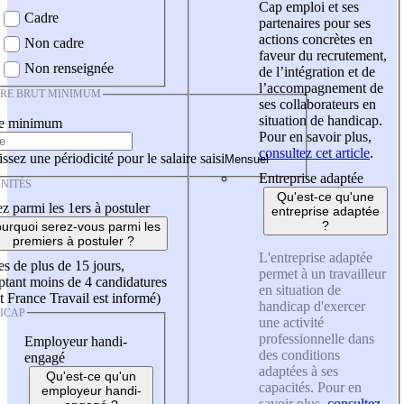
Cap emploi et ses
Cadre
partenaires pour ses
actions concrètes en
Non cadre
faveur du recrutement,
Non renseignée
de l’intégration et de
l’accompagnement de
IRE BRUT MINIMUM
ses collaborateurs en
situation de handicap.
re minimum
Pour en savoir plus,
consultez cet article
.
ssez une périodicité pour le salaire saisi
Entreprise adaptée
NITÉS
Qu'est-ce qu'une
z parmi les 1ers à postuler
entreprise adaptée
?
urquoi serez-vous parmi les
premiers à postuler ?
L'entreprise adaptée
es de plus de 15 jours,
permet à un travailleur
tant moins de 4 candidatures
en situation de
t France Travail est informé)
handicap d'exercer
ICAP
une activité
professionnelle dans
Employeur handi-
des conditions
engagé
adaptées à ses
Qu'est-ce qu'un
capacités. Pour en
employeur handi-
savoir plus,
consultez