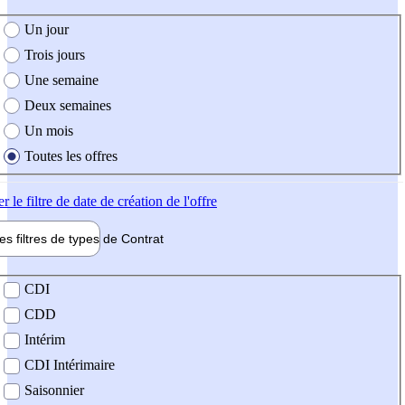
e création de l'offre
Un jour
Trois jours
Une semaine
Deux semaines
Un mois
Toutes les offres
er
le filtre de date de création de l'offre
les filtres de types de
Contrat
de contrat
CDI
CDD
Intérim
CDI Intérimaire
Saisonnier