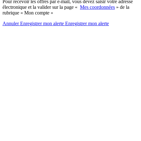
Pour recevoir les offres par e-mail, vous devez saisir votre adresse
électronique et la valider sur la page «
Mes coordonnées
» de la
rubrique « Mon compte »
Annuler
Enregistrer mon alerte
Enregistrer
mon alerte