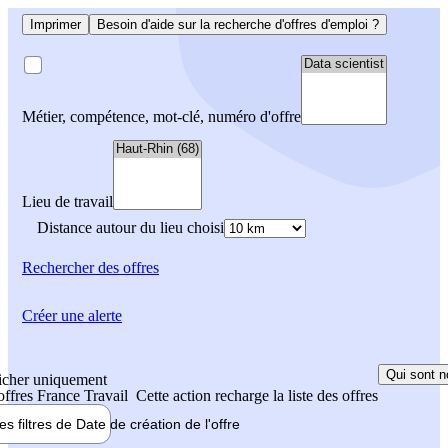
Imprimer
Besoin d'aide sur la recherche d'offres d'emploi ?
Métier, compétence, mot-clé, numéro d'offre
Lieu de travail
Distance autour du lieu choisi
Rechercher
des offres
Créer une alerte
Qui sont n
icher uniquement
 offres France Travail
Cette action recharge la liste des offres
les filtres de
Date de création
de l'offre