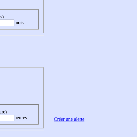
s)
mois
ure)
heures
Créer une alerte