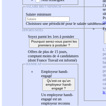
de
l
SALAIRE BRUT MINIMUM
se
si
Salaire minimum
Po
co
Choisissez une périodicité pour le salaire saisi
En
OPPORTUNITÉS
Soyez parmi les 1ers à postuler
Pourquoi serez-vous parmi les
premiers à postuler ?
L'
Offres de plus de 15 jours,
pe
comptant moins de 4 candidatures
en
(dont France Travail est informé)
ha
HANDICAP
un
pr
Employeur handi-
de
engagé
ad
Qu'est-ce qu'un
ca
employeur handi-
sa
engagé ?
le
Un employeur handi-
engagé est un
employeur reconnu