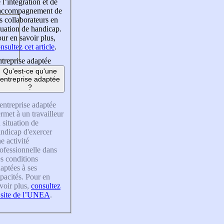
 l’intégration et de
’accompagnement de
s collaborateurs en
tuation de handicap.
ur en savoir plus,
nsultez cet article
.
treprise adaptée
Qu'est-ce qu'une
entreprise adaptée
?
entreprise adaptée
rmet à un travailleur
 situation de
ndicap d'exercer
e activité
ofessionnelle dans
s conditions
aptées à ses
pacités. Pour en
voir plus,
consultez
 site de l’UNEA
.