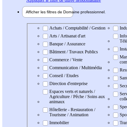
Appliquer
le filtre de durée hebdomadaire
Afficher les filtres de
Domaine pro
fessionnel
Domaine professionel
Achats / Comptabilité / Gestion
Indu
Arts / Artisanat d'art
Info
Tél
Banque / Assurance
Inst
Bâtiment / Travaux Publics
Mark
Commerce / Vente
com
Communication / Multimédia
Res
Conseil / Etudes
San
Direction d'entreprise
Secr
Espaces verts et naturels /
Serv
Agriculture / Pêche / Soins aux
coll
animaux
Spe
Hôtellerie - Restauration /
Tourisme / Animation
Spo
Immobilier
Tran