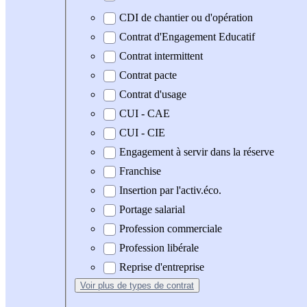
CDI de chantier ou d'opération
Contrat d'Engagement Educatif
Contrat intermittent
Contrat pacte
Contrat d'usage
CUI - CAE
CUI - CIE
Engagement à servir dans la réserve
Franchise
Insertion par l'activ.éco.
Portage salarial
Profession commerciale
Profession libérale
Reprise d'entreprise
Voir plus
de types de contrat