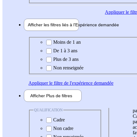
Appliquer
le fil
Afficher les filtres liés à l'
Expérience
demandée
Expérience demandée
Moins de 1 an
De 1 à 3 ans
Plus de 3 ans
Non renseignée
Appliquer
le filtre de l'expérience demandée
Afficher
Plus de
filtres
QUALIFICATION
pa
Ca
Cadre
pa
ac
Non cadre
fa
Non renseignée