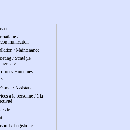
strie
rmatique /
écommunication
allation / Maintenance
eting / Stratégie
merciale
sources Humaines
té
étariat / Assistanat
ices à la personne / à la
ectivité
ctacle
rt
sport / Logistique