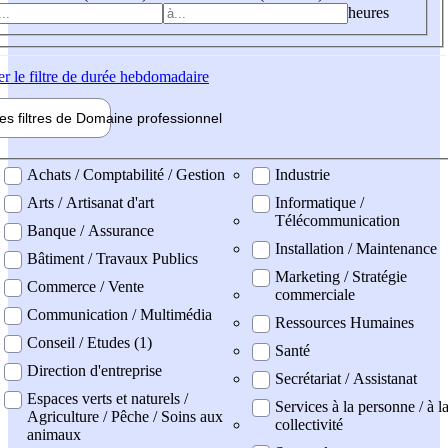
heures
er
le filtre de durée hebdomadaire
les filtres de
Domaine pro
fessionnel
ne professionel
Achats / Comptabilité / Gestion
Industrie
Arts / Artisanat d'art
Informatique /
Télécommunication
Banque / Assurance
Installation / Maintenance
Bâtiment / Travaux Publics
Marketing / Stratégie
Commerce / Vente
commerciale
Communication / Multimédia
Ressources Humaines
Conseil / Etudes (1)
Santé
Direction d'entreprise
Secrétariat / Assistanat
Espaces verts et naturels /
Services à la personne / à l
Agriculture / Pêche / Soins aux
collectivité
animaux