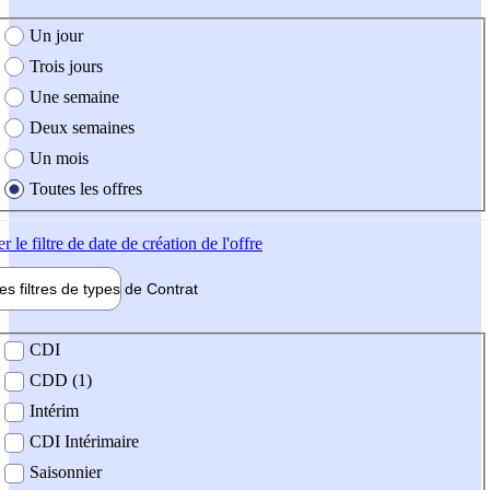
e création de l'offre
Un jour
Trois jours
Une semaine
Deux semaines
Un mois
Toutes les offres
er
le filtre de date de création de l'offre
les filtres de types de
Contrat
de contrat
CDI
CDD (1)
Intérim
CDI Intérimaire
Saisonnier