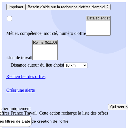
Imprimer
Besoin d'aide sur la recherche d'offres d'emploi ?
Métier, compétence, mot-clé, numéro d'offre
Lieu de travail
Distance autour du lieu choisi
Rechercher
des offres
Créer une alerte
Qui sont n
icher uniquement
 offres France Travail
Cette action recharge la liste des offres
les filtres de
Date de création
de l'offre