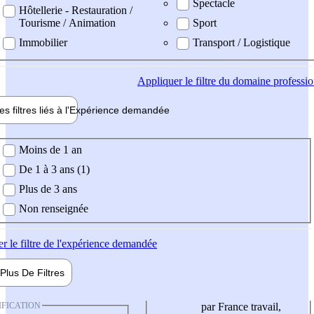
Spectacle
Hôtellerie - Restauration /
Tourisme / Animation
Sport
Immobilier
Transport / Logistique
Appliquer
le filtre du domaine professi
es filtres liés à l'
Expérience
demandée
ience demandée
Moins de 1 an
De 1 à 3 ans (1)
Plus de 3 ans
Non renseignée
er
le filtre de l'expérience demandée
Plus De
Filtres
IFICATION
par France travail,