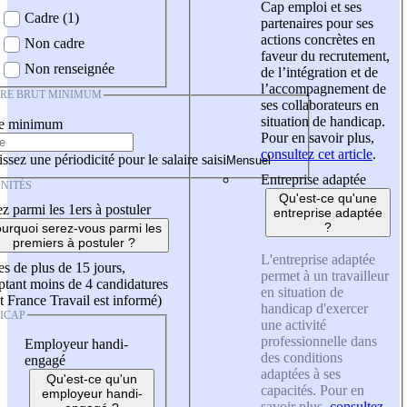
Cap emploi et ses
Cadre (1)
partenaires pour ses
actions concrètes en
Non cadre
faveur du recrutement,
Non renseignée
de l’intégration et de
l’accompagnement de
IRE BRUT MINIMUM
ses collaborateurs en
situation de handicap.
re minimum
Pour en savoir plus,
consultez cet article
.
ssez une périodicité pour le salaire saisi
Entreprise adaptée
NITÉS
Qu'est-ce qu'une
z parmi les 1ers à postuler
entreprise adaptée
?
urquoi serez-vous parmi les
premiers à postuler ?
L'entreprise adaptée
es de plus de 15 jours,
permet à un travailleur
tant moins de 4 candidatures
en situation de
t France Travail est informé)
handicap d'exercer
ICAP
une activité
professionnelle dans
Employeur handi-
des conditions
engagé
adaptées à ses
Qu'est-ce qu'un
capacités. Pour en
employeur handi-
savoir plus,
consultez