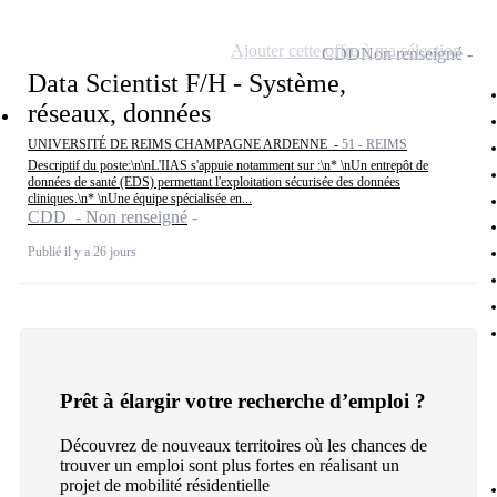
Ajouter cette offre à ma sélection
CDD
Non renseigné
Data Scientist F/H - Système,
réseaux, données
UNIVERSITÉ DE REIMS CHAMPAGNE ARDENNE -
51 - REIMS
Descriptif du poste:\n\nL'IIAS s'appuie notamment sur :\n* \nUn entrepôt de
données de santé (EDS) permettant l'exploitation sécurisée des données
cliniques.\n* \nUne équipe spécialisée en...
CDD - Non renseigné
Publié il y a 26 jours
Prêt à élargir votre recherche d’emploi ?
Découvrez de nouveaux territoires où les chances de
trouver un emploi sont plus fortes en réalisant un
projet de mobilité résidentielle