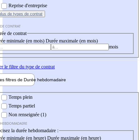
Reprise d'entreprise
plus
de types de contrat
 DE CONTRAT
ée de contrat
ée minimale (en mois)
Durée maximale (en mois)
mois
er
le filtre du type de contrat
les filtres de
Durée hebdo
madaire
 hebdomadaire
Temps plein
Temps partiel
Non renseignée (1)
 HEBDOMADAIRE
cisez la durée hebdomadaire :
ée minimale (en heure)
Durée maximale (en heure)