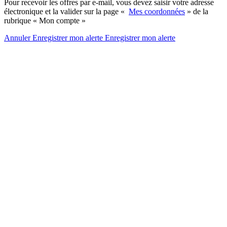
Pour recevoir les offres par e-mail, vous devez saisir votre adresse
électronique et la valider sur la page «
Mes coordonnées
» de la
rubrique « Mon compte »
Annuler
Enregistrer mon alerte
Enregistrer
mon alerte