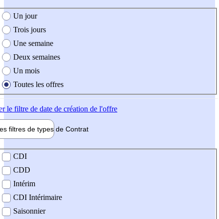
e création de l'offre
Un jour
Trois jours
Une semaine
Deux semaines
Un mois
Toutes les offres
er
le filtre de date de création de l'offre
les filtres de types de
Contrat
de contrat
CDI
CDD
Intérim
CDI Intérimaire
Saisonnier