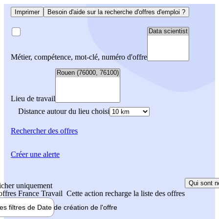
Imprimer
Besoin d'aide sur la recherche d'offres d'emploi ?
Métier, compétence, mot-clé, numéro d'offre
Lieu de travail
Distance autour du lieu choisi
Rechercher
des offres
Créer une alerte
Qui sont n
icher uniquement
 offres France Travail
Cette action recharge la liste des offres
les filtres de
Date de création
de l'offre