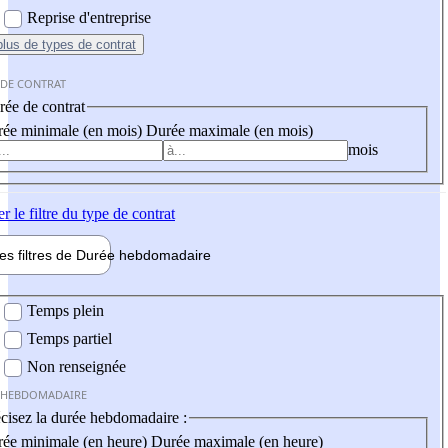
Reprise d'entreprise
plus
de types de contrat
 DE CONTRAT
ée de contrat
ée minimale (en mois)
Durée maximale (en mois)
mois
er
le filtre du type de contrat
les filtres de
Durée hebdo
madaire
 hebdomadaire
Temps plein
Temps partiel
Non renseignée
 HEBDOMADAIRE
cisez la durée hebdomadaire :
ée minimale (en heure)
Durée maximale (en heure)