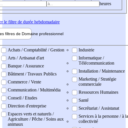
heures
er
le filtre de durée hebdomadaire
les filtres de
Domaine pro
fessionnel
ne professionel
Achats / Comptabilité / Gestion
Industrie
Arts / Artisanat d'art
Informatique /
Télécommunication
Banque / Assurance
Installation / Maintenance
Bâtiment / Travaux Publics
Marketing / Stratégie
Commerce / Vente
commerciale
Communication / Multimédia
Ressources Humaines
Conseil / Etudes
Santé
Direction d'entreprise
Secrétariat / Assistanat
Espaces verts et naturels /
Services à la personne / à l
Agriculture / Pêche / Soins aux
collectivité
animaux