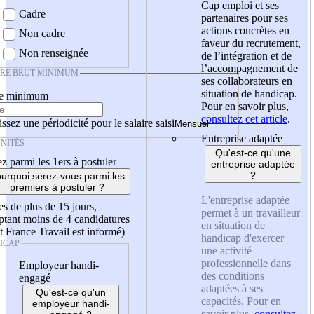
Cap emploi et ses
Cadre
partenaires pour ses
actions concrètes en
Non cadre
faveur du recrutement,
Non renseignée
de l’intégration et de
l’accompagnement de
IRE BRUT MINIMUM
ses collaborateurs en
situation de handicap.
re minimum
Pour en savoir plus,
consultez cet article
.
ssez une périodicité pour le salaire saisi
Entreprise adaptée
NITÉS
Qu'est-ce qu'une
z parmi les 1ers à postuler
entreprise adaptée
?
urquoi serez-vous parmi les
premiers à postuler ?
L'entreprise adaptée
es de plus de 15 jours,
permet à un travailleur
tant moins de 4 candidatures
en situation de
t France Travail est informé)
handicap d'exercer
ICAP
une activité
professionnelle dans
Employeur handi-
des conditions
engagé
adaptées à ses
Qu'est-ce qu'un
capacités. Pour en
employeur handi-
savoir plus,
consultez