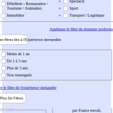
Spectacle
Hôtellerie - Restauration /
Tourisme / Animation
Sport
Immobilier
Transport / Logistique
Appliquer
le filtre du domaine professi
es filtres liés à l'
Expérience
demandée
ience demandée
Moins de 1 an
De 1 à 3 ans
Plus de 3 ans
Non renseignée
er
le filtre de l'expérience demandée
Plus De
Filtres
IFICATION
par France travail,