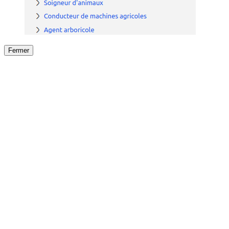
Fermer
Fermer
le détail de l'offre
/
Offre
sur
Offre précéden