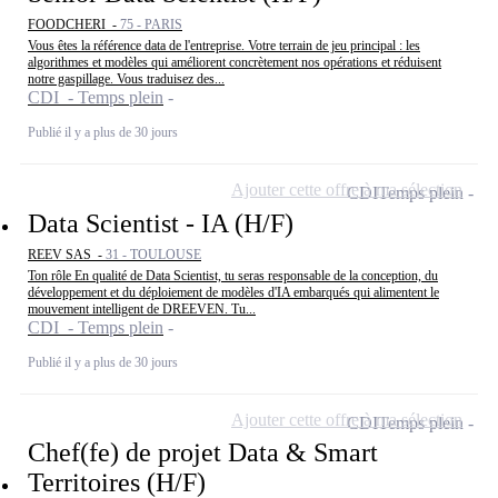
FOODCHERI -
75 - PARIS
Vous êtes la référence data de l'entreprise. Votre terrain de jeu principal : les
algorithmes et modèles qui améliorent concrètement nos opérations et réduisent
notre gaspillage. Vous traduisez des...
CDI - Temps plein
Publié il y a plus de 30 jours
Ajouter cette offre à ma sélection
CDI
Temps plein
Data Scientist - IA (H/F)
REEV SAS -
31 - TOULOUSE
Ton rôle En qualité de Data Scientist, tu seras responsable de la conception, du
développement et du déploiement de modèles d'IA embarqués qui alimentent le
mouvement intelligent de DREEVEN. Tu...
CDI - Temps plein
Publié il y a plus de 30 jours
Ajouter cette offre à ma sélection
CDI
Temps plein
Chef(fe) de projet Data & Smart
Territoires (H/F)