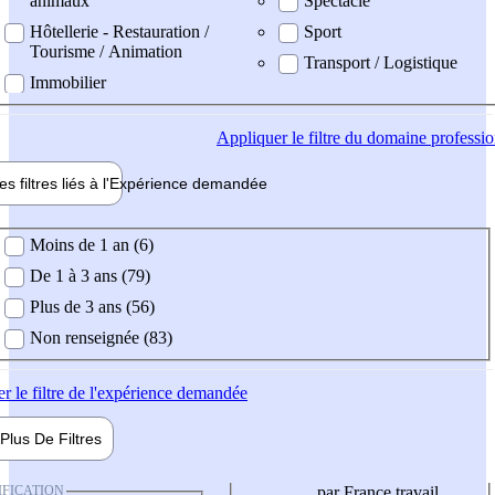
animaux
Spectacle
Hôtellerie - Restauration /
Sport
Tourisme / Animation
Transport / Logistique
Immobilier
Appliquer
le filtre du domaine professi
es filtres liés à l'
Expérience
demandée
ience demandée
Moins de 1 an (6)
De 1 à 3 ans (79)
Plus de 3 ans (56)
Non renseignée (83)
er
le filtre de l'expérience demandée
Plus De
Filtres
IFICATION
par France travail,