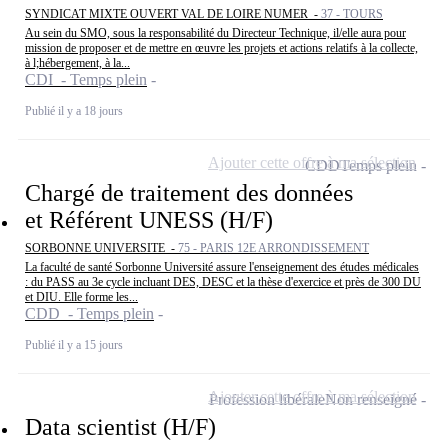
SYNDICAT MIXTE OUVERT VAL DE LOIRE NUMER -
37 - TOURS
Au sein du SMO, sous la responsabilité du Directeur Technique, il/elle aura pour
mission de proposer et de mettre en œuvre les projets et actions relatifs à la collecte,
à l;hébergement, à la...
CDI - Temps plein
Publié il y a 18 jours
Ajouter cette offre à ma sélection
CDD
Temps plein
Chargé de traitement des données
et Référent UNESS (H/F)
SORBONNE UNIVERSITE -
75 - PARIS 12E ARRONDISSEMENT
La faculté de santé Sorbonne Université assure l'enseignement des études médicales
: du PASS au 3e cycle incluant DES, DESC et la thèse d'exercice et près de 300 DU
et DIU. Elle forme les...
CDD - Temps plein
Publié il y a 15 jours
Ajouter cette offre à ma sélection
Profession libérale
Non renseigné
Data scientist (H/F)