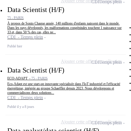
Ajouter cette offre à ma sélection
CDI
Temps plein
Data Scientist (H/F)
75 - PARIS
À propos de Sonio Chaque année, 140 millions d'enfants naissent dans le monde.
Dans les pays développés, les malformations congénitales touchent 1 naissance sur
33 et, dans 50 % des cas, elles ne...
CDI - Temps plein
Publié hier
Ajouter cette offre à ma sélection
CDI
Temps plein
Data Scientist (H/F)
ECO-ADAPT -
75 - PARIS
Eco-Adapt est une start-up innovante spécialisée dans l'IoT industriel et l'efficacité
énergétique, intégrée au groupe Schaeffler depuis 2023. Nous développons et
commercialisons deux solutions...
CDI - Temps plein
Publié il y a 8 jours
Ajouter cette offre à ma sélection
CDI
Temps plein
Data analyst/data scientist (H/F)