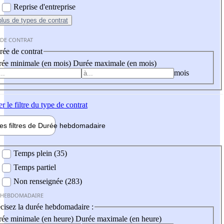
Reprise d'entreprise
plus
de types de contrat
 DE CONTRAT
ée de contrat
ée minimale (en mois)
Durée maximale (en mois)
mois
er
le filtre du type de contrat
les filtres de
Durée hebdo
madaire
 hebdomadaire
Temps plein (35)
Temps partiel
Non renseignée (283)
 HEBDOMADAIRE
cisez la durée hebdomadaire :
ée minimale (en heure)
Durée maximale (en heure)