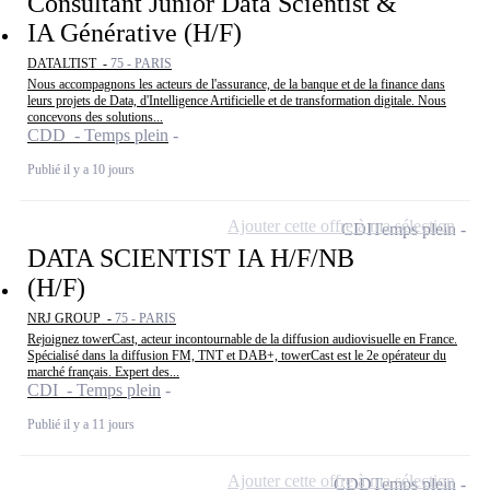
Consultant Junior Data Scientist &
IA Générative (H/F)
DATALTIST -
75 - PARIS
Nous accompagnons les acteurs de l'assurance, de la banque et de la finance dans
leurs projets de Data, d'Intelligence Artificielle et de transformation digitale. Nous
concevons des solutions...
CDD - Temps plein
Publié il y a 10 jours
Ajouter cette offre à ma sélection
CDI
Temps plein
DATA SCIENTIST IA H/F/NB
(H/F)
NRJ GROUP -
75 - PARIS
Rejoignez towerCast, acteur incontournable de la diffusion audiovisuelle en France.
Spécialisé dans la diffusion FM, TNT et DAB+, towerCast est le 2e opérateur du
marché français. Expert des...
CDI - Temps plein
Publié il y a 11 jours
Ajouter cette offre à ma sélection
CDD
Temps plein