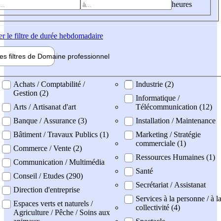
heures
er
le filtre de durée hebdomadaire
les filtres de
Domaine pro
fessionnel
ne professionel
Achats / Comptabilité /
Industrie (2)
Gestion (2)
Informatique /
Arts / Artisanat d'art
Télécommunication (12)
Banque / Assurance (3)
Installation / Maintenance
Bâtiment / Travaux Publics (1)
Marketing / Stratégie
commerciale (1)
Commerce / Vente (2)
Ressources Humaines (1)
Communication / Multimédia
Santé
Conseil / Etudes (290)
Secrétariat / Assistanat
Direction d'entreprise
Services à la personne / à l
Espaces verts et naturels /
collectivité (4)
Agriculture / Pêche / Soins aux