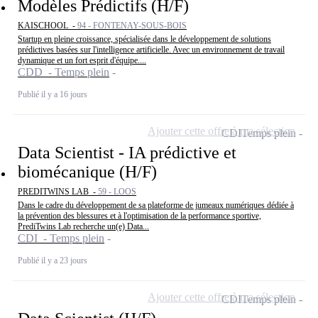
Modèles Prédictifs (H/F)
KAISCHOOL -
94 - FONTENAY-SOUS-BOIS
Startup en pleine croissance, spécialisée dans le développement de solutions
prédictives basées sur l'intelligence artificielle. Avec un environnement de travail
dynamique et un fort esprit d'équipe....
CDD - Temps plein
Publié il y a 16 jours
Ajouter cette offre à ma sélection
CDI
Temps plein
Data Scientist - IA prédictive et
biomécanique (H/F)
PREDITWINS LAB -
59 - LOOS
Dans le cadre du développement de sa plateforme de jumeaux numériques dédiée à
la prévention des blessures et à l'optimisation de la performance sportive,
PrediTwins Lab recherche un(e) Data...
CDI - Temps plein
Publié il y a 23 jours
Ajouter cette offre à ma sélection
CDI
Temps plein