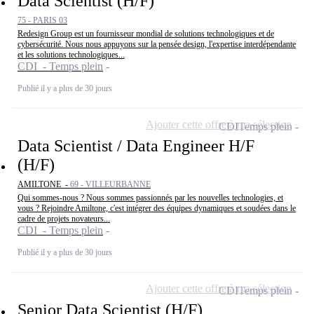
Data Scientist (H/F)
75 - PARIS 03
Redesign Group est un fournisseur mondial de solutions technologiques et de
cybersécurité. Nous nous appuyons sur la pensée design, l'expertise interdépendante
et les solutions technologiques...
CDI - Temps plein
Publié il y a plus de 30 jours
Ajouter cette offre à ma sélection
CDI
Temps plein
Data Scientist / Data Engineer H/F
(H/F)
AMILTONE -
69 - VILLEURBANNE
Qui sommes-nous ? Nous sommes passionnés par les nouvelles technologies, et
vous ? Rejoindre Amiltone, c'est intégrer des équipes dynamiques et soudées dans le
cadre de projets novateurs...
CDI - Temps plein
Publié il y a plus de 30 jours
Ajouter cette offre à ma sélection
CDI
Temps plein
Senior Data Scientist (H/F)