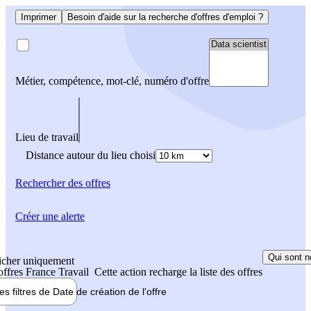
Imprimer
Besoin d'aide sur la recherche d'offres d'emploi ?
Métier, compétence, mot-clé, numéro d'offre
Lieu de travail
Distance autour du lieu choisi
Rechercher
des offres
Créer une alerte
Qui sont n
icher uniquement
 offres France Travail
Cette action recharge la liste des offres
les filtres de
Date de création
de l'offre