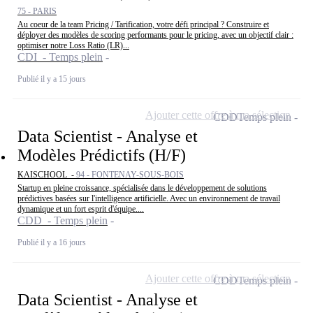
75 - PARIS
Au coeur de la team Pricing / Tarification, votre défi principal ? Construire et
déployer des modèles de scoring performants pour le pricing, avec un objectif clair :
optimiser notre Loss Ratio (LR)...
CDI - Temps plein
Publié il y a 15 jours
Ajouter cette offre à ma sélection
CDD
Temps plein
Data Scientist - Analyse et
Modèles Prédictifs (H/F)
KAISCHOOL -
94 - FONTENAY-SOUS-BOIS
Startup en pleine croissance, spécialisée dans le développement de solutions
prédictives basées sur l'intelligence artificielle. Avec un environnement de travail
dynamique et un fort esprit d'équipe....
CDD - Temps plein
Publié il y a 16 jours
Ajouter cette offre à ma sélection
CDD
Temps plein
Data Scientist - Analyse et