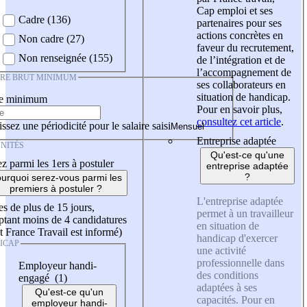
Cap emploi et ses
Cadre (136)
partenaires pour ses
actions concrètes en
Non cadre (27)
faveur du recrutement,
Non renseignée (155)
de l’intégration et de
l’accompagnement de
IRE BRUT MINIMUM
ses collaborateurs en
situation de handicap.
re minimum
Pour en savoir plus,
consultez cet article
.
ssez une périodicité pour le salaire saisi
Entreprise adaptée
NITÉS
Qu'est-ce qu'une
z parmi les 1ers à postuler
entreprise adaptée
?
urquoi serez-vous parmi les
premiers à postuler ?
L'entreprise adaptée
es de plus de 15 jours,
permet à un travailleur
tant moins de 4 candidatures
en situation de
t France Travail est informé)
handicap d'exercer
ICAP
une activité
professionnelle dans
Employeur handi-
des conditions
engagé (1)
adaptées à ses
Qu'est-ce qu'un
capacités. Pour en
employeur handi-