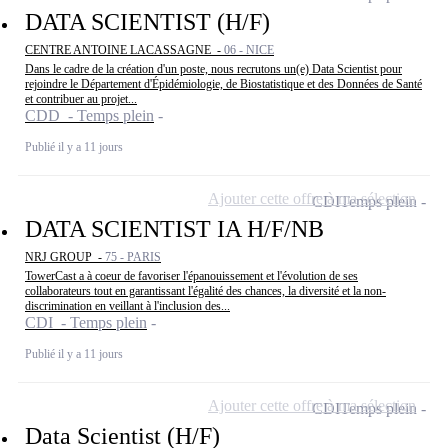
DATA SCIENTIST (H/F)
CENTRE ANTOINE LACASSAGNE -
06 - NICE
Dans le cadre de la création d'un poste, nous recrutons un(e) Data Scientist pour
rejoindre le Département d'Épidémiologie, de Biostatistique et des Données de Santé
et contribuer au projet...
CDD - Temps plein
Publié il y a 11 jours
Ajouter cette offre à ma sélection
CDI
Temps plein
DATA SCIENTIST IA H/F/NB
NRJ GROUP -
75 - PARIS
TowerCast a à coeur de favoriser l'épanouissement et l'évolution de ses
collaborateurs tout en garantissant l'égalité des chances, la diversité et la non-
discrimination en veillant à l'inclusion des...
CDI - Temps plein
Publié il y a 11 jours
Ajouter cette offre à ma sélection
CDI
Temps plein
Data Scientist (H/F)