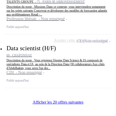
TALENTS GROUPE -
75 - PARIS 9E ARRONDISSEMENT
Description du poste : Missions Dans ce contexte, vous interviendrez notamment
sur les sujets suivants Concevoir et développer des modèles de forecasting adaptés
aux problématiques Retail -...
Profession libérale - Non renseigné
Publié aujourd'hui
Ajouter cette offre à ma sélection
CDI
Non renseigné
Data scientist (H/F)
69 - CHAPONNAY
Description du poste : Vous rejoignez l'équipe Data Science & IA composée de
spécialistes Data et IA, au sein de la Direction Data (30 collaborateurs Aux côtés
d'Abdelhakim, vous serez l'un des...
CDI - Non renseigné
Publié aujourd'hui
Afficher les 20 offres suivantes