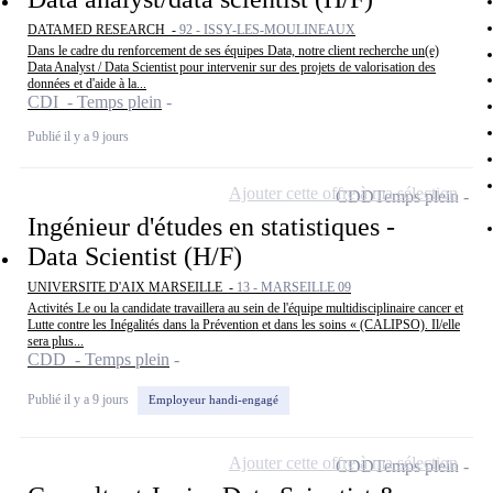
DATAMED RESEARCH -
92 - ISSY-LES-MOULINEAUX
Dans le cadre du renforcement de ses équipes Data, notre client recherche un(e)
Data Analyst / Data Scientist pour intervenir sur des projets de valorisation des
données et d'aide à la...
CDI - Temps plein
Publié il y a 9 jours
Ajouter cette offre à ma sélection
CDD
Temps plein
Ingénieur d'études en statistiques -
Data Scientist (H/F)
UNIVERSITE D'AIX MARSEILLE -
13 - MARSEILLE 09
Activités Le ou la candidate travaillera au sein de l'équipe multidisciplinaire cancer et
Lutte contre les Inégalités dans la Prévention et dans les soins « (CALIPSO). Il/elle
sera plus...
CDD - Temps plein
Publié il y a 9 jours
Employeur handi-engagé
Ajouter cette offre à ma sélection
CDD
Temps plein