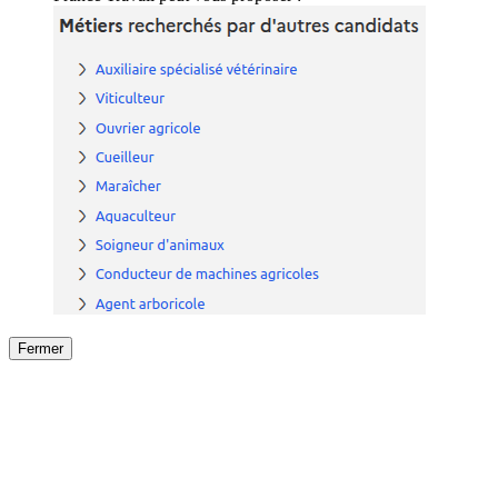
Fermer
Fermer
le détail de l'offre
/
Offre
sur
Offre précéden