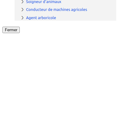
Fermer
Fermer
le détail de l'offre
/
Offre
sur
Offre précéden