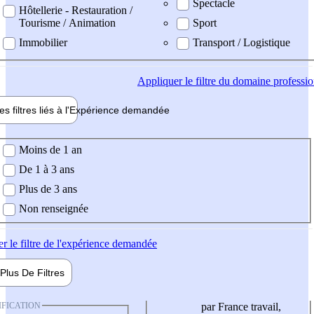
Spectacle
Hôtellerie - Restauration /
Tourisme / Animation
Sport
Immobilier
Transport / Logistique
Appliquer
le filtre du domaine professi
es filtres liés à l'
Expérience
demandée
ience demandée
Moins de 1 an
De 1 à 3 ans
Plus de 3 ans
Non renseignée
er
le filtre de l'expérience demandée
Plus De
Filtres
IFICATION
par France travail,