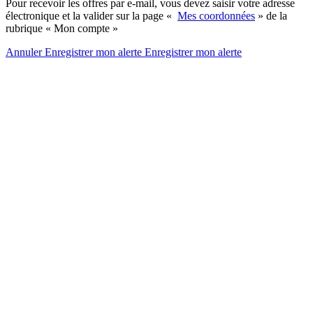
Pour recevoir les offres par e-mail, vous devez saisir votre adresse
électronique et la valider sur la page «
Mes coordonnées
» de la
rubrique « Mon compte »
Annuler
Enregistrer mon alerte
Enregistrer
mon alerte