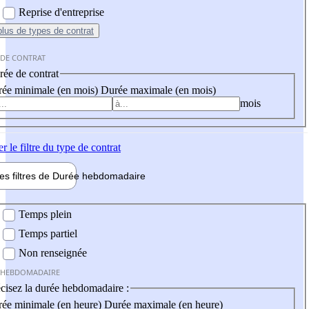
Reprise d'entreprise
plus
de types de contrat
 DE CONTRAT
ée de contrat
ée minimale (en mois)
Durée maximale (en mois)
mois
er
le filtre du type de contrat
les filtres de
Durée hebdo
madaire
 hebdomadaire
Temps plein
Temps partiel
Non renseignée
 HEBDOMADAIRE
cisez la durée hebdomadaire :
ée minimale (en heure)
Durée maximale (en heure)