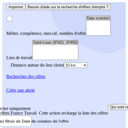
Imprimer
Besoin d'aide sur la recherche d'offres d'emploi ?
Métier, compétence, mot-clé, numéro d'offre
Lieu de travail
Distance autour du lieu choisi
Rechercher
des offres
Créer une alerte
Qui sont n
icher uniquement
 offres France Travail
Cette action recharge la liste des offres
les filtres de
Date de création
de l'offre