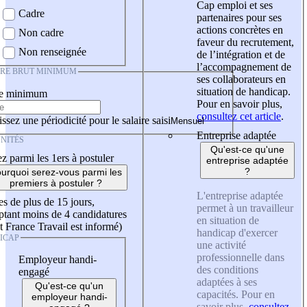
Cap emploi et ses
Cadre
partenaires pour ses
actions concrètes en
Non cadre
faveur du recrutement,
Non renseignée
de l’intégration et de
l’accompagnement de
IRE BRUT MINIMUM
ses collaborateurs en
situation de handicap.
re minimum
Pour en savoir plus,
consultez cet article
.
ssez une périodicité pour le salaire saisi
Entreprise adaptée
NITÉS
Qu'est-ce qu'une
z parmi les 1ers à postuler
entreprise adaptée
?
urquoi serez-vous parmi les
premiers à postuler ?
L'entreprise adaptée
es de plus de 15 jours,
permet à un travailleur
tant moins de 4 candidatures
en situation de
t France Travail est informé)
handicap d'exercer
ICAP
une activité
professionnelle dans
Employeur handi-
des conditions
engagé
adaptées à ses
Qu'est-ce qu'un
capacités. Pour en
employeur handi-
savoir plus,
consultez