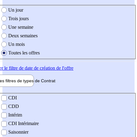
e création de l'offre
Un jour
Trois jours
Une semaine
Deux semaines
Un mois
Toutes les offres
er
le filtre de date de création de l'offre
les filtres de types de
Contrat
de contrat
CDI
CDD
Intérim
CDI Intérimaire
Saisonnier