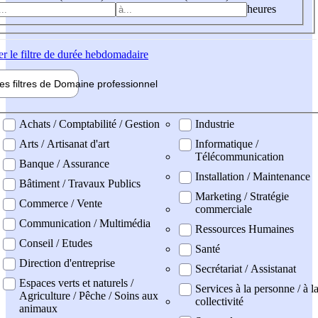
heures
er
le filtre de durée hebdomadaire
les filtres de
Domaine pro
fessionnel
ne professionel
Achats / Comptabilité / Gestion
Industrie
Arts / Artisanat d'art
Informatique /
Télécommunication
Banque / Assurance
Installation / Maintenance
Bâtiment / Travaux Publics
Marketing / Stratégie
Commerce / Vente
commerciale
Communication / Multimédia
Ressources Humaines
Conseil / Etudes
Santé
Direction d'entreprise
Secrétariat / Assistanat
Espaces verts et naturels /
Services à la personne / à l
Agriculture / Pêche / Soins aux
collectivité
animaux