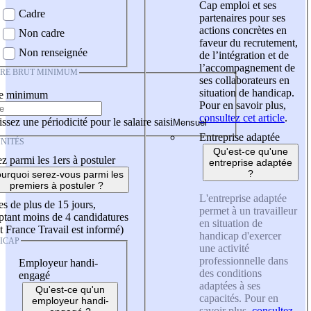
Cap emploi et ses
Cadre
partenaires pour ses
actions concrètes en
Non cadre
faveur du recrutement,
Non renseignée
de l’intégration et de
l’accompagnement de
IRE BRUT MINIMUM
ses collaborateurs en
situation de handicap.
re minimum
Pour en savoir plus,
consultez cet article
.
ssez une périodicité pour le salaire saisi
Entreprise adaptée
NITÉS
Qu'est-ce qu'une
z parmi les 1ers à postuler
entreprise adaptée
?
urquoi serez-vous parmi les
premiers à postuler ?
L'entreprise adaptée
es de plus de 15 jours,
permet à un travailleur
tant moins de 4 candidatures
en situation de
t France Travail est informé)
handicap d'exercer
ICAP
une activité
professionnelle dans
Employeur handi-
des conditions
engagé
adaptées à ses
Qu'est-ce qu'un
capacités. Pour en
employeur handi-
savoir plus,
consultez