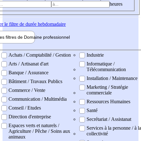
heures
er
le filtre de durée hebdomadaire
les filtres de
Domaine pro
fessionnel
ne professionel
Achats / Comptabilité / Gestion
Industrie
Arts / Artisanat d'art
Informatique /
Télécommunication
Banque / Assurance
Installation / Maintenance
Bâtiment / Travaux Publics
Marketing / Stratégie
Commerce / Vente
commerciale
Communication / Multimédia
Ressources Humaines
Conseil / Etudes
Santé
Direction d'entreprise
Secrétariat / Assistanat
Espaces verts et naturels /
Services à la personne / à l
Agriculture / Pêche / Soins aux
collectivité
animaux