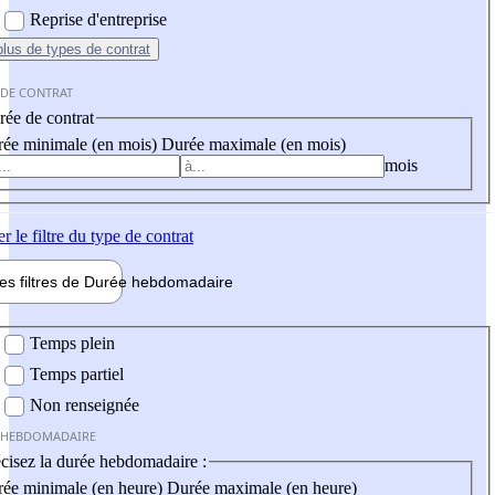
Reprise d'entreprise
plus
de types de contrat
 DE CONTRAT
ée de contrat
ée minimale (en mois)
Durée maximale (en mois)
mois
er
le filtre du type de contrat
les filtres de
Durée hebdo
madaire
 hebdomadaire
Temps plein
Temps partiel
Non renseignée
 HEBDOMADAIRE
cisez la durée hebdomadaire :
ée minimale (en heure)
Durée maximale (en heure)