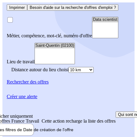
Imprimer
Besoin d'aide sur la recherche d'offres d'emploi ?
Métier, compétence, mot-clé, numéro d'offre
Lieu de travail
Distance autour du lieu choisi
Rechercher
des offres
Créer une alerte
Qui sont n
icher uniquement
 offres France Travail
Cette action recharge la liste des offres
les filtres de
Date de création
de l'offre