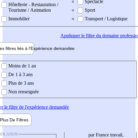
Spectacle
Hôtellerie - Restauration /
Tourisme / Animation
Sport
Immobilier
Transport / Logistique
Appliquer
le filtre du domaine professi
es filtres liés à l'
Expérience
demandée
ience demandée
Moins de 1 an
De 1 à 3 ans
Plus de 3 ans
Non renseignée
er
le filtre de l'expérience demandée
Plus De
Filtres
IFICATION
par France travail,