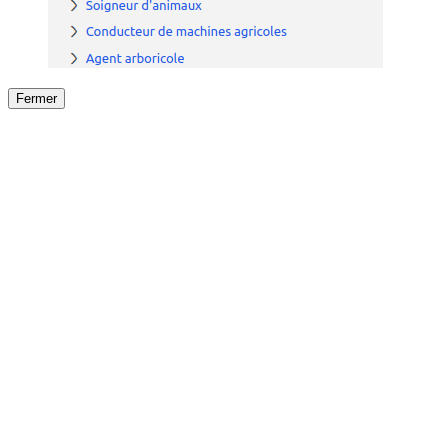
Fermer
Fermer
le détail de l'offre
/
Offre
sur
Offre précéden