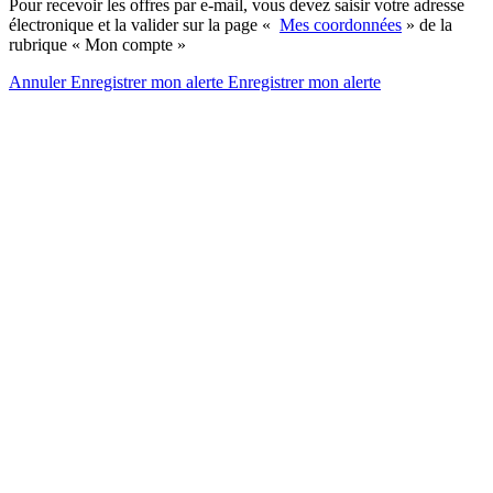
Pour recevoir les offres par e-mail, vous devez saisir votre adresse
électronique et la valider sur la page «
Mes coordonnées
» de la
rubrique « Mon compte »
Annuler
Enregistrer mon alerte
Enregistrer
mon alerte