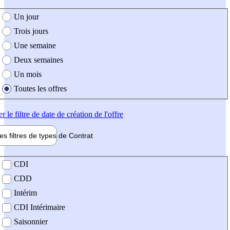
e création de l'offre
Un jour
Trois jours
Une semaine
Deux semaines
Un mois
Toutes les offres
er
le filtre de date de création de l'offre
les filtres de types de
Contrat
de contrat
CDI
CDD
Intérim
CDI Intérimaire
Saisonnier