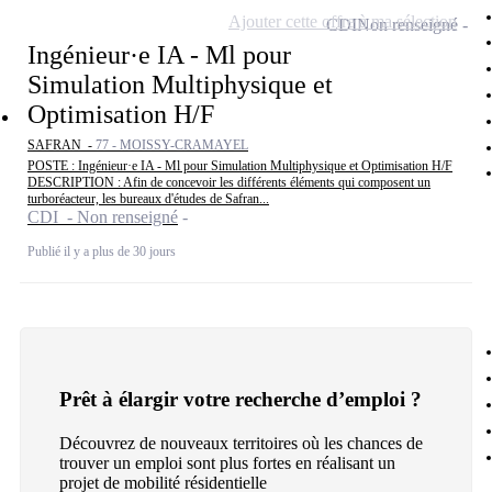
Ajouter cette offre à ma sélection
CDI
Non renseigné
Ingénieur·e IA - Ml pour
Simulation Multiphysique et
Optimisation H/F
SAFRAN -
77 - MOISSY-CRAMAYEL
POSTE : Ingénieur·e IA - Ml pour Simulation Multiphysique et Optimisation H/F
DESCRIPTION : Afin de concevoir les différents éléments qui composent un
turboréacteur, les bureaux d'études de Safran...
CDI - Non renseigné
Publié il y a plus de 30 jours
Prêt à élargir votre recherche d’emploi ?
Découvrez de nouveaux territoires où les chances de
trouver un emploi sont plus fortes en réalisant un
projet de mobilité résidentielle