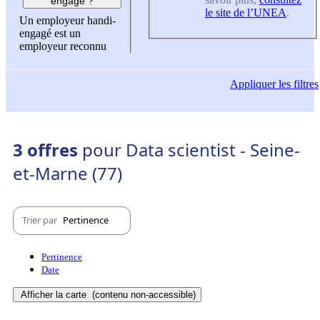
engagé ?
le site de l’UNEA
.
Un employeur handi-
engagé est un
employeur reconnu
Appliquer
les filtres
3 offres
pour Data scientist - Seine-
et-Marne (77)
Trier par
Pertinence
Pertinence
Date
Afficher la carte
(contenu non-accessible)