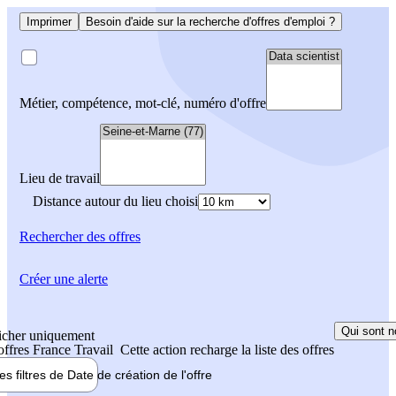
Imprimer
Besoin d'aide sur la recherche d'offres d'emploi ?
Métier, compétence, mot-clé, numéro d'offre
Lieu de travail
Distance autour du lieu choisi
Rechercher
des offres
Créer une alerte
Qui sont n
icher uniquement
 offres France Travail
Cette action recharge la liste des offres
les filtres de
Date de création
de l'offre