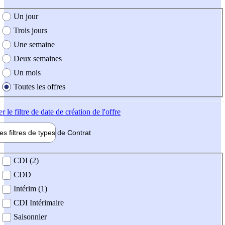
e création de l'offre
Un jour
Trois jours
Une semaine
Deux semaines
Un mois
Toutes les offres
er
le filtre de date de création de l'offre
les filtres de types de
Contrat
de contrat
CDI (2)
CDD
Intérim (1)
CDI Intérimaire
Saisonnier