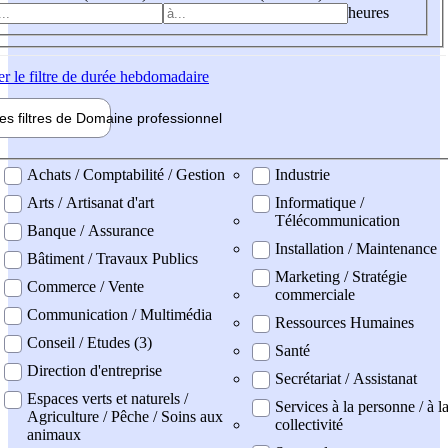
heures
er
le filtre de durée hebdomadaire
les filtres de
Domaine pro
fessionnel
ne professionel
Achats / Comptabilité / Gestion
Industrie
Arts / Artisanat d'art
Informatique /
Télécommunication
Banque / Assurance
Installation / Maintenance
Bâtiment / Travaux Publics
Marketing / Stratégie
Commerce / Vente
commerciale
Communication / Multimédia
Ressources Humaines
Conseil / Etudes (3)
Santé
Direction d'entreprise
Secrétariat / Assistanat
Espaces verts et naturels /
Services à la personne / à l
Agriculture / Pêche / Soins aux
collectivité
animaux