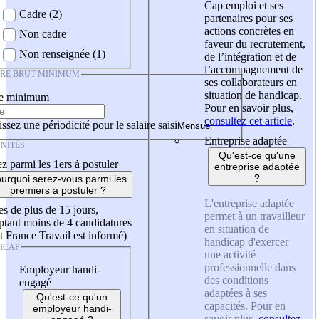
Cap emploi et ses
Cadre (2)
partenaires pour ses
actions concrètes en
Non cadre
faveur du recrutement,
Non renseignée (1)
de l’intégration et de
l’accompagnement de
IRE BRUT MINIMUM
ses collaborateurs en
situation de handicap.
re minimum
Pour en savoir plus,
consultez cet article
.
ssez une périodicité pour le salaire saisi
Entreprise adaptée
NITÉS
Qu'est-ce qu'une
z parmi les 1ers à postuler
entreprise adaptée
?
urquoi serez-vous parmi les
premiers à postuler ?
L'entreprise adaptée
es de plus de 15 jours,
permet à un travailleur
tant moins de 4 candidatures
en situation de
t France Travail est informé)
handicap d'exercer
ICAP
une activité
professionnelle dans
Employeur handi-
des conditions
engagé
adaptées à ses
Qu'est-ce qu'un
capacités. Pour en
employeur handi-
savoir plus,
consultez