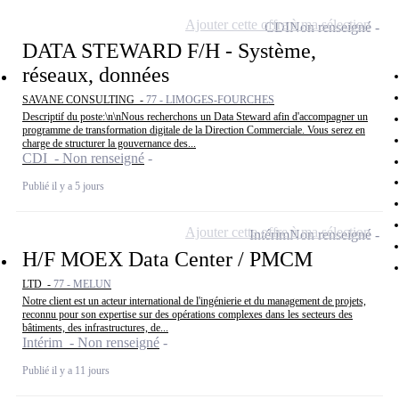
Ajouter cette offre à ma sélection
CDI
Non renseigné
DATA STEWARD F/H - Système,
réseaux, données
SAVANE CONSULTING -
77 - LIMOGES-FOURCHES
Descriptif du poste:\n\nNous recherchons un Data Steward afin d'accompagner un
programme de transformation digitale de la Direction Commerciale. Vous serez en
charge de structurer la gouvernance des...
CDI - Non renseigné
Publié il y a 5 jours
Ajouter cette offre à ma sélection
Intérim
Non renseigné
H/F MOEX Data Center / PMCM
LTD -
77 - MELUN
Notre client est un acteur international de l'ingénierie et du management de projets,
reconnu pour son expertise sur des opérations complexes dans les secteurs des
bâtiments, des infrastructures, de...
Intérim - Non renseigné
Publié il y a 11 jours