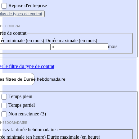
Reprise d'entreprise
plus
de types de contrat
 DE CONTRAT
ée de contrat
ée minimale (en mois)
Durée maximale (en mois)
mois
er
le filtre du type de contrat
les filtres de
Durée hebdo
madaire
 hebdomadaire
Temps plein
Temps partiel
Non renseignée (3)
 HEBDOMADAIRE
cisez la durée hebdomadaire :
ée minimale (en heure)
Durée maximale (en heure)