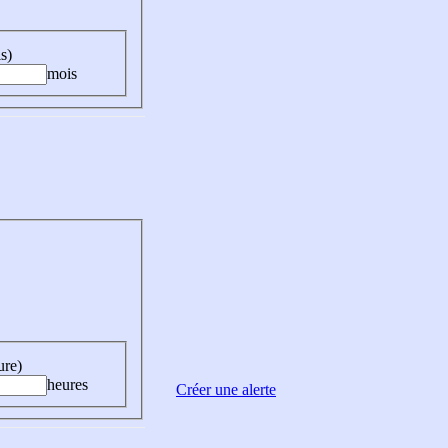
s)
mois
ure)
heures
Créer une alerte