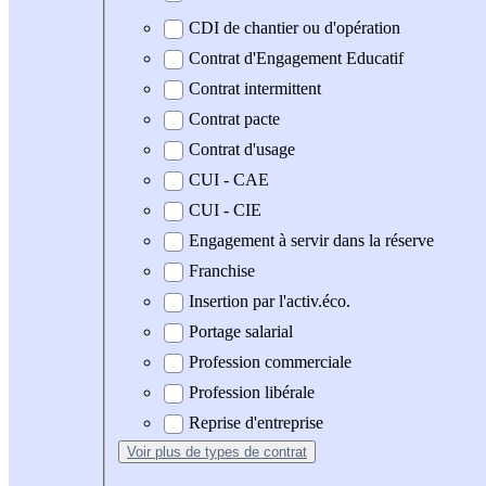
CDI de chantier ou d'opération
Contrat d'Engagement Educatif
Contrat intermittent
Contrat pacte
Contrat d'usage
CUI - CAE
CUI - CIE
Engagement à servir dans la réserve
Franchise
Insertion par l'activ.éco.
Portage salarial
Profession commerciale
Profession libérale
Reprise d'entreprise
Voir plus
de types de contrat