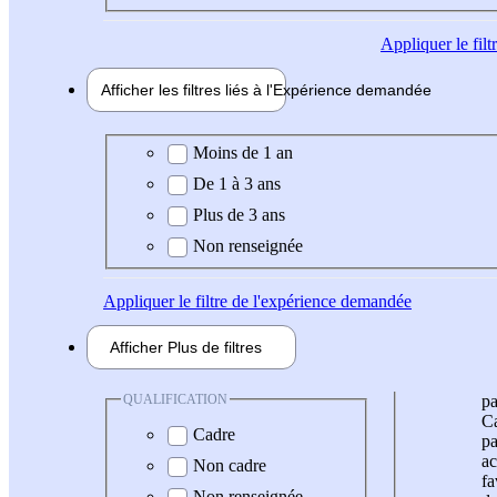
Appliquer
le fil
Afficher les filtres liés à l'
Expérience
demandée
Expérience demandée
Moins de 1 an
De 1 à 3 ans
Plus de 3 ans
Non renseignée
Appliquer
le filtre de l'expérience demandée
Afficher
Plus de
filtres
QUALIFICATION
pa
Ca
Cadre
pa
ac
Non cadre
fa
Non renseignée