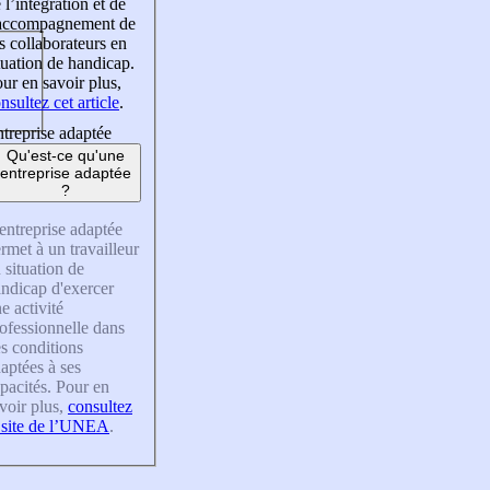
 l’intégration et de
’accompagnement de
s collaborateurs en
tuation de handicap.
ur en savoir plus,
nsultez cet article
.
treprise adaptée
Qu'est-ce qu'une
entreprise adaptée
?
entreprise adaptée
rmet à un travailleur
 situation de
ndicap d'exercer
e activité
ofessionnelle dans
s conditions
aptées à ses
pacités. Pour en
voir plus,
consultez
 site de l’UNEA
.