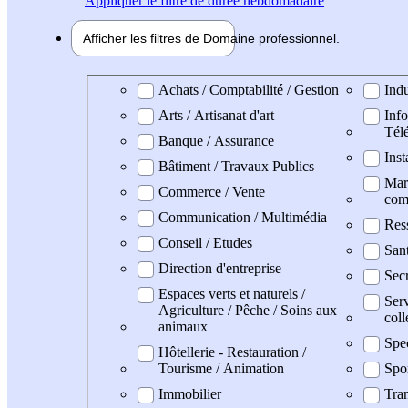
Appliquer
le filtre de durée hebdomadaire
Afficher les filtres de
Domaine pro
fessionnel
Domaine professionel
Achats / Comptabilité / Gestion
Indu
Arts / Artisanat d'art
Info
Tél
Banque / Assurance
Inst
Bâtiment / Travaux Publics
Mark
Commerce / Vente
com
Communication / Multimédia
Res
Conseil / Etudes
San
Direction d'entreprise
Secr
Espaces verts et naturels /
Serv
Agriculture / Pêche / Soins aux
coll
animaux
Spe
Hôtellerie - Restauration /
Tourisme / Animation
Spo
Immobilier
Tran