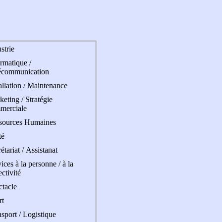
strie
rmatique /
écommunication
allation / Maintenance
eting / Stratégie
merciale
sources Humaines
té
étariat / Assistanat
ices à la personne / à la
ectivité
ctacle
rt
sport / Logistique