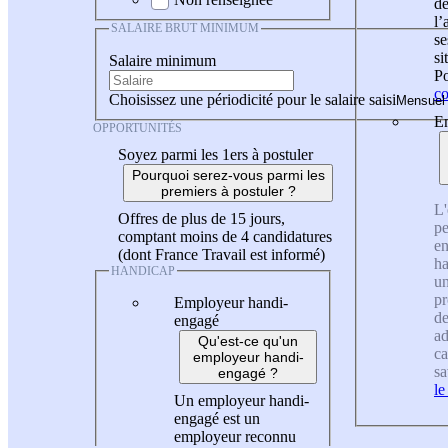
de
l
SALAIRE BRUT MINIMUM
se
si
Salaire minimum
Po
co
Choisissez une périodicité pour le salaire saisi
En
OPPORTUNITÉS
Soyez parmi les 1ers à postuler
Pourquoi serez-vous parmi les
premiers à postuler ?
L'
Offres de plus de 15 jours,
pe
comptant moins de 4 candidatures
en
(dont France Travail est informé)
ha
HANDICAP
un
pr
Employeur handi-
de
engagé
ad
Qu'est-ce qu'un
ca
employeur handi-
sa
engagé ?
le
Un employeur handi-
engagé est un
employeur reconnu