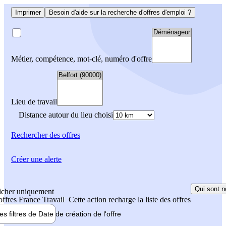
Imprimer
Besoin d'aide sur la recherche d'offres d'emploi ?
Métier, compétence, mot-clé, numéro d'offre
Lieu de travail
Distance autour du lieu choisi
Rechercher
des offres
Créer une alerte
Qui sont n
icher uniquement
 offres France Travail
Cette action recharge la liste des offres
les filtres de
Date de création
de l'offre