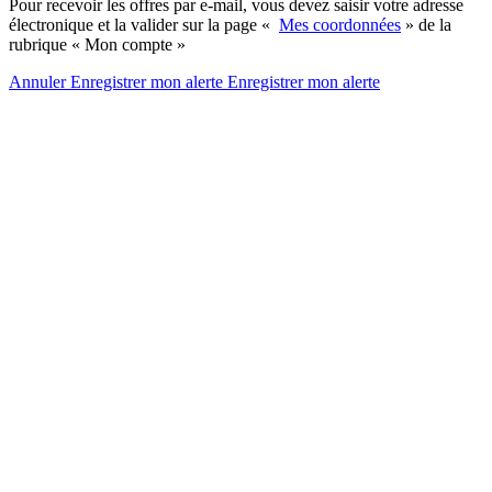
Pour recevoir les offres par e-mail, vous devez saisir votre adresse
électronique et la valider sur la page «
Mes coordonnées
» de la
rubrique « Mon compte »
Annuler
Enregistrer mon alerte
Enregistrer
mon alerte