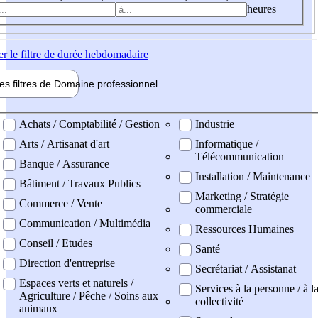
heures
er
le filtre de durée hebdomadaire
les filtres de
Domaine pro
fessionnel
ne professionel
Achats / Comptabilité / Gestion
Industrie
Arts / Artisanat d'art
Informatique /
Télécommunication
Banque / Assurance
Installation / Maintenance
Bâtiment / Travaux Publics
Marketing / Stratégie
Commerce / Vente
commerciale
Communication / Multimédia
Ressources Humaines
Conseil / Etudes
Santé
Direction d'entreprise
Secrétariat / Assistanat
Espaces verts et naturels /
Services à la personne / à l
Agriculture / Pêche / Soins aux
collectivité
animaux