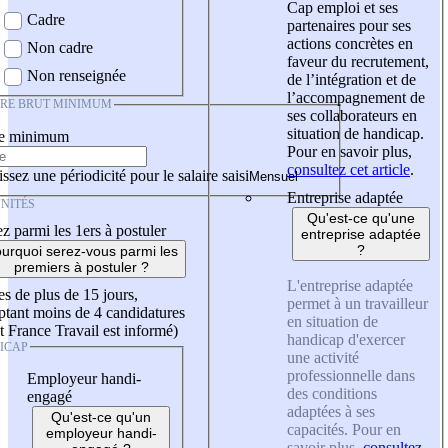
Cap emploi et ses
Cadre
partenaires pour ses
actions concrètes en
Non cadre
faveur du recrutement,
Non renseignée
de l’intégration et de
l’accompagnement de
IRE BRUT MINIMUM
ses collaborateurs en
situation de handicap.
re minimum
Pour en savoir plus,
consultez cet article
.
ssez une périodicité pour le salaire saisi
Entreprise adaptée
NITÉS
Qu'est-ce qu'une
z parmi les 1ers à postuler
entreprise adaptée
?
urquoi serez-vous parmi les
premiers à postuler ?
L'entreprise adaptée
es de plus de 15 jours,
permet à un travailleur
tant moins de 4 candidatures
en situation de
t France Travail est informé)
handicap d'exercer
ICAP
une activité
professionnelle dans
Employeur handi-
des conditions
engagé
adaptées à ses
Qu'est-ce qu'un
capacités. Pour en
employeur handi-
savoir plus,
consultez