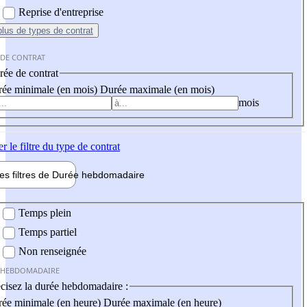
Reprise d'entreprise
plus
de types de contrat
 DE CONTRAT
ée de contrat
ée minimale (en mois)
Durée maximale (en mois)
mois
er
le filtre du type de contrat
les filtres de
Durée hebdo
madaire
 hebdomadaire
Temps plein
Temps partiel
Non renseignée
 HEBDOMADAIRE
cisez la durée hebdomadaire :
ée minimale (en heure)
Durée maximale (en heure)