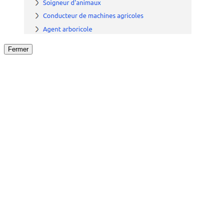
Fermer
Fermer
le détail de l'offre
/
Offre
sur
Offre précéden