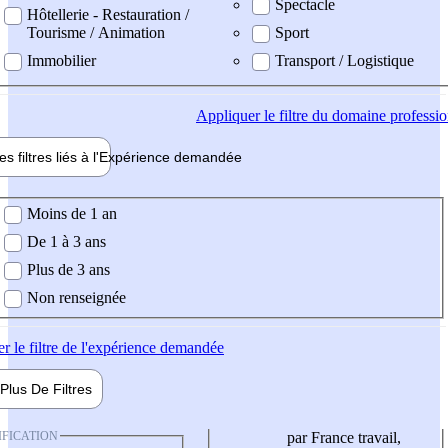
Spectacle
Hôtellerie - Restauration /
Tourisme / Animation
Sport
Immobilier
Transport / Logistique
Appliquer
le filtre du domaine professi
es filtres liés à l'
Expérience
demandée
ience demandée
Moins de 1 an
De 1 à 3 ans
Plus de 3 ans
Non renseignée
er
le filtre de l'expérience demandée
Plus De
Filtres
IFICATION
par France travail,