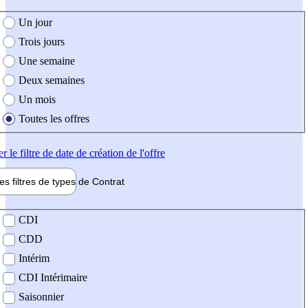
e création de l'offre
Un jour
Trois jours
Une semaine
Deux semaines
Un mois
Toutes les offres
er
le filtre de date de création de l'offre
les filtres de types de
Contrat
de contrat
CDI
CDD
Intérim
CDI Intérimaire
Saisonnier