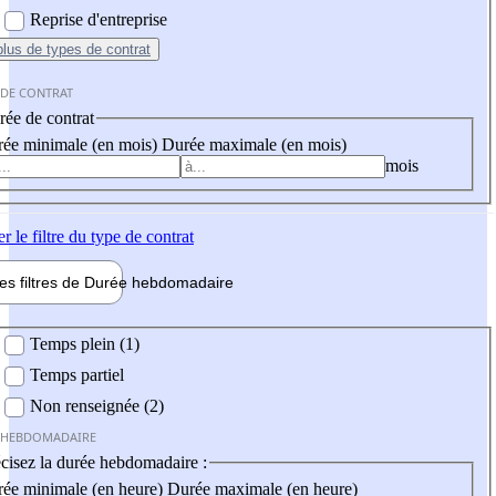
Reprise d'entreprise
plus
de types de contrat
 DE CONTRAT
ée de contrat
ée minimale (en mois)
Durée maximale (en mois)
mois
er
le filtre du type de contrat
les filtres de
Durée hebdo
madaire
 hebdomadaire
Temps plein (1)
Temps partiel
Non renseignée (2)
 HEBDOMADAIRE
cisez la durée hebdomadaire :
ée minimale (en heure)
Durée maximale (en heure)