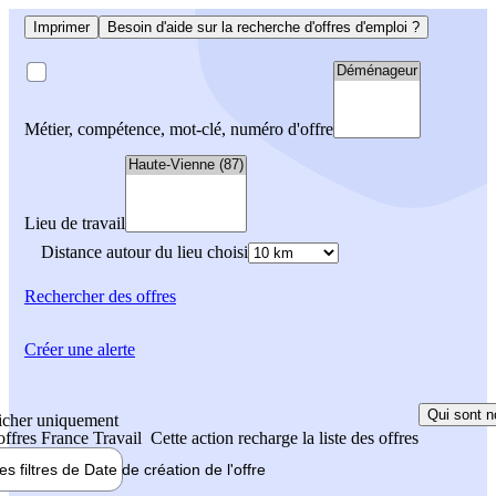
Imprimer
Besoin d'aide sur la recherche d'offres d'emploi ?
Métier, compétence, mot-clé, numéro d'offre
Lieu de travail
Distance autour du lieu choisi
Rechercher
des offres
Créer une alerte
Qui sont n
icher uniquement
 offres France Travail
Cette action recharge la liste des offres
les filtres de
Date de création
de l'offre