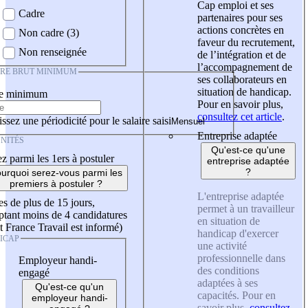
Cap emploi et ses
Cadre
partenaires pour ses
actions concrètes en
Non cadre (3)
faveur du recrutement,
Non renseignée
de l’intégration et de
l’accompagnement de
IRE BRUT MINIMUM
ses collaborateurs en
situation de handicap.
re minimum
Pour en savoir plus,
consultez cet article
.
ssez une périodicité pour le salaire saisi
Entreprise adaptée
NITÉS
Qu'est-ce qu'une
z parmi les 1ers à postuler
entreprise adaptée
?
urquoi serez-vous parmi les
premiers à postuler ?
L'entreprise adaptée
es de plus de 15 jours,
permet à un travailleur
tant moins de 4 candidatures
en situation de
t France Travail est informé)
handicap d'exercer
ICAP
une activité
professionnelle dans
Employeur handi-
des conditions
engagé
adaptées à ses
Qu'est-ce qu'un
capacités. Pour en
employeur handi-
savoir plus,
consultez