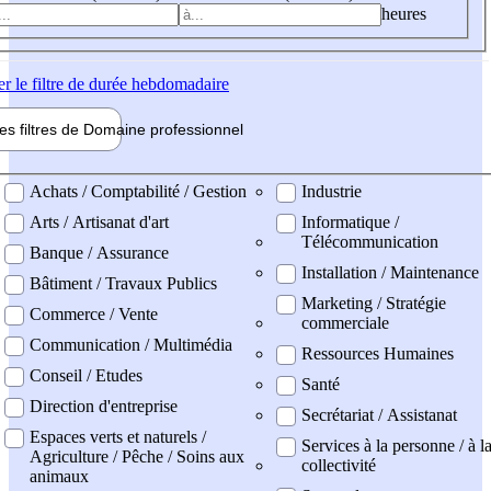
heures
er
le filtre de durée hebdomadaire
les filtres de
Domaine pro
fessionnel
ne professionel
Achats / Comptabilité / Gestion
Industrie
Arts / Artisanat d'art
Informatique /
Télécommunication
Banque / Assurance
Installation / Maintenance
Bâtiment / Travaux Publics
Marketing / Stratégie
Commerce / Vente
commerciale
Communication / Multimédia
Ressources Humaines
Conseil / Etudes
Santé
Direction d'entreprise
Secrétariat / Assistanat
Espaces verts et naturels /
Services à la personne / à l
Agriculture / Pêche / Soins aux
collectivité
animaux