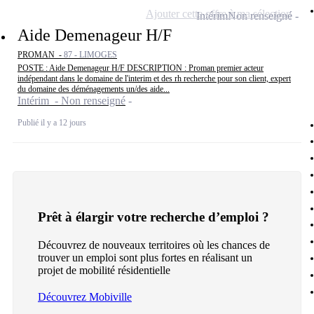
Ajouter cette offre à ma sélection
Intérim
Non renseigné
Aide Demenageur H/F
PROMAN -
87 - LIMOGES
POSTE : Aide Demenageur H/F DESCRIPTION : Proman premier acteur
indépendant dans le domaine de l'interim et des rh recherche pour son client, expert
du domaine des déménagements un/des aide...
Intérim - Non renseigné
Publié il y a 12 jours
Prêt à élargir votre recherche d’emploi ?
Découvrez de nouveaux territoires où les chances de
trouver un emploi sont plus fortes en réalisant un
projet de mobilité résidentielle
Découvrez Mobiville