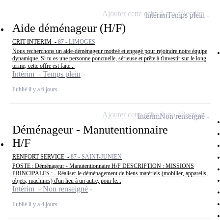
Ajouter cette offre à ma sélection
Intérim
Temps plein
Aide déménageur (H/F)
CRIT INTERIM -
87 - LIMOGES
Nous recherchons un aide-déménageur motivé et engagé pour rejoindre notre équipe
dynamique. Si tu es une personne ponctuelle, sérieuse et prête à t'investir sur le long
terme, cette offre est faite...
Intérim - Temps plein
Publié il y a 6 jours
Ajouter cette offre à ma sélection
Intérim
Non renseigné
Déménageur - Manutentionnaire
H/F
RENFORT SERVICE -
87 - SAINT-JUNIEN
POSTE : Déménageur - Manutentionnaire H/F DESCRIPTION : MISSIONS
PRINCIPALES : - Réaliser le déménagement de biens matériels (mobilier, appareils,
objets, machines) d'un lieu à un autre, pour le...
Intérim - Non renseigné
Publié il y a 4 jours