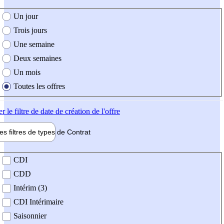
e création de l'offre
Un jour
Trois jours
Une semaine
Deux semaines
Un mois
Toutes les offres
er
le filtre de date de création de l'offre
les filtres de types de
Contrat
de contrat
CDI
CDD
Intérim (3)
CDI Intérimaire
Saisonnier