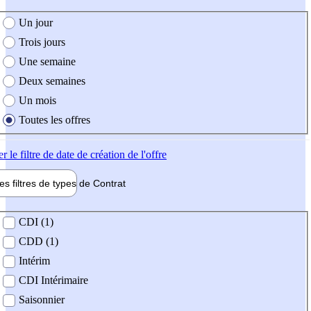
e création de l'offre
Un jour
Trois jours
Une semaine
Deux semaines
Un mois
Toutes les offres
er
le filtre de date de création de l'offre
les filtres de types de
Contrat
de contrat
CDI (1)
CDD (1)
Intérim
CDI Intérimaire
Saisonnier