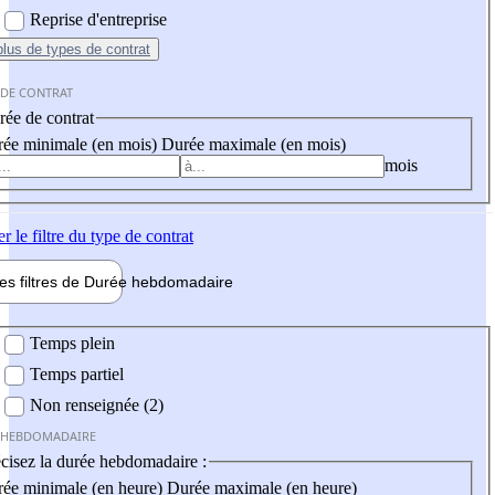
Reprise d'entreprise
plus
de types de contrat
 DE CONTRAT
ée de contrat
ée minimale (en mois)
Durée maximale (en mois)
mois
er
le filtre du type de contrat
les filtres de
Durée hebdo
madaire
 hebdomadaire
Temps plein
Temps partiel
Non renseignée (2)
 HEBDOMADAIRE
cisez la durée hebdomadaire :
ée minimale (en heure)
Durée maximale (en heure)