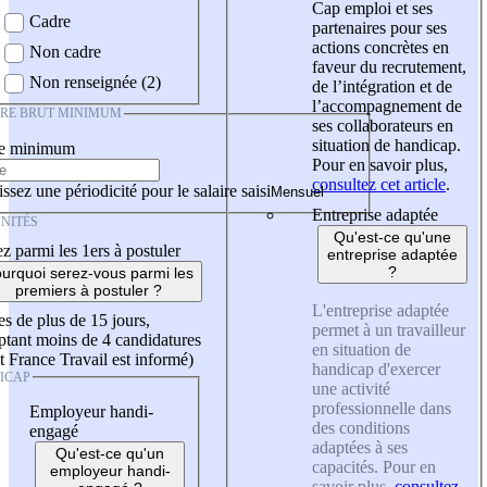
Cap emploi et ses
Cadre
partenaires pour ses
actions concrètes en
Non cadre
faveur du recrutement,
Non renseignée (2)
de l’intégration et de
l’accompagnement de
IRE BRUT MINIMUM
ses collaborateurs en
situation de handicap.
re minimum
Pour en savoir plus,
consultez cet article
.
ssez une périodicité pour le salaire saisi
Entreprise adaptée
NITÉS
Qu'est-ce qu'une
z parmi les 1ers à postuler
entreprise adaptée
?
urquoi serez-vous parmi les
premiers à postuler ?
L'entreprise adaptée
es de plus de 15 jours,
permet à un travailleur
tant moins de 4 candidatures
en situation de
t France Travail est informé)
handicap d'exercer
ICAP
une activité
professionnelle dans
Employeur handi-
des conditions
engagé
adaptées à ses
Qu'est-ce qu'un
capacités. Pour en
employeur handi-
savoir plus,
consultez