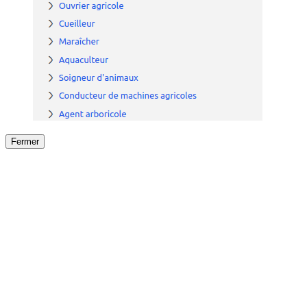
Fermer
Fermer
le détail de l'offre
/
Offre
sur
Offre précéden