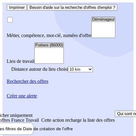
Imprimer
Besoin d'aide sur la recherche d'offres d'emploi ?
Métier, compétence, mot-clé, numéro d'offre
Lieu de travail
Distance autour du lieu choisi
Rechercher
des offres
Créer une alerte
Qui sont n
icher uniquement
 offres France Travail
Cette action recharge la liste des offres
les filtres de
Date de création
de l'offre