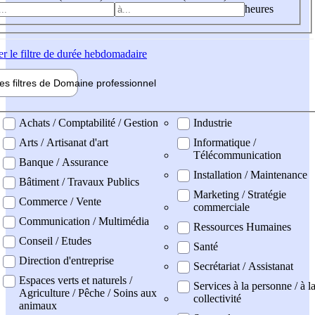
heures
er
le filtre de durée hebdomadaire
les filtres de
Domaine pro
fessionnel
ne professionel
Achats / Comptabilité / Gestion
Industrie
Arts / Artisanat d'art
Informatique /
Télécommunication
Banque / Assurance
Installation / Maintenance
Bâtiment / Travaux Publics
Marketing / Stratégie
Commerce / Vente
commerciale
Communication / Multimédia
Ressources Humaines
Conseil / Etudes
Santé
Direction d'entreprise
Secrétariat / Assistanat
Espaces verts et naturels /
Services à la personne / à l
Agriculture / Pêche / Soins aux
collectivité
animaux