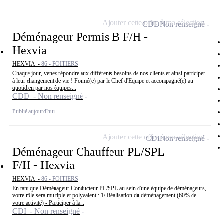
Ajouter cette offre à ma sélection
CDD
Non renseigné
Déménageur Permis B F/H -
Hexvia
HEXVIA -
86 - POITIERS
Chaque jour, venez répondre aux différents besoins de nos clients et ainsi participer
à leur changement de vie ! Formé(e) par le Chef d'Equipe et accompagné(e) au
quotidien par nos équipes...
CDD - Non renseigné
Publié aujourd'hui
Ajouter cette offre à ma sélection
CDI
Non renseigné
Déménageur Chauffeur PL/SPL
F/H - Hexvia
HEXVIA -
86 - POITIERS
En tant que Déménageur Conducteur PL/SPL au sein d'une équipe de déménageurs,
votre rôle sera multiple et polyvalent : 1/ Réalisation du déménagement (60% de
votre activité) - Participer à la...
CDI - Non renseigné