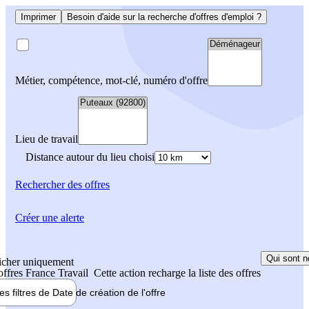
Imprimer
Besoin d'aide sur la recherche d'offres d'emploi ?
Métier, compétence, mot-clé, numéro d'offre
Lieu de travail
Distance autour du lieu choisi
Rechercher
des offres
Créer une alerte
Qui sont n
icher uniquement
 offres France Travail
Cette action recharge la liste des offres
les filtres de
Date de création
de l'offre