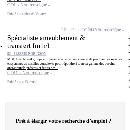
Sa mission : contribuer...
CDI - Non renseigné
Publié il y a plus de 30 jours
Ajouter cette offre à ma sélection
CDD
Non renseigné
Spécialiste ameublement &
transfert fm h/f
92 - PLESSIS-ROBINSON
MBDA est le seul groupe européen capable de concevoir et de produire des missiles
et systèmes de missiles complexes pour répondre à toute la gamme des besoins
opérationnels présents et futurs des...
CDD - Non renseigné
Publié il y a 13 jours
Prêt à élargir votre recherche d’emploi ?