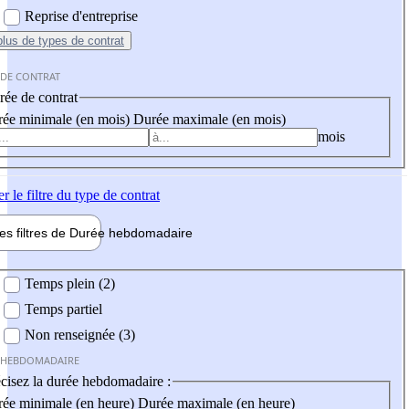
Reprise d'entreprise
plus
de types de contrat
 DE CONTRAT
ée de contrat
ée minimale (en mois)
Durée maximale (en mois)
mois
er
le filtre du type de contrat
les filtres de
Durée hebdo
madaire
 hebdomadaire
Temps plein (2)
Temps partiel
Non renseignée (3)
 HEBDOMADAIRE
cisez la durée hebdomadaire :
ée minimale (en heure)
Durée maximale (en heure)