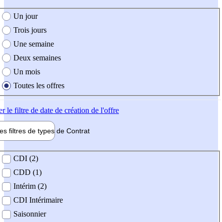
e création de l'offre
Un jour
Trois jours
Une semaine
Deux semaines
Un mois
Toutes les offres
er
le filtre de date de création de l'offre
les filtres de types de
Contrat
de contrat
CDI (2)
CDD (1)
Intérim (2)
CDI Intérimaire
Saisonnier