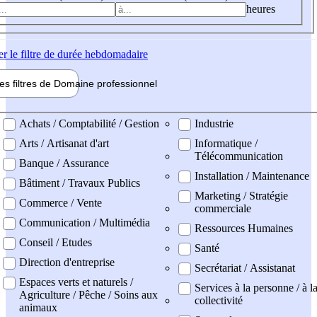
heures
er
le filtre de durée hebdomadaire
les filtres de
Domaine pro
fessionnel
ne professionel
Achats / Comptabilité / Gestion
Industrie
Arts / Artisanat d'art
Informatique /
Télécommunication
Banque / Assurance
Installation / Maintenance
Bâtiment / Travaux Publics
Marketing / Stratégie
Commerce / Vente
commerciale
Communication / Multimédia
Ressources Humaines
Conseil / Etudes
Santé
Direction d'entreprise
Secrétariat / Assistanat
Espaces verts et naturels /
Services à la personne / à l
Agriculture / Pêche / Soins aux
collectivité
animaux