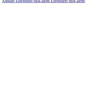
Annuler
Enregistrer mon alerte
Enregistrer
mon alerte