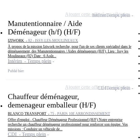
Ajouter cette offre à ma sélection
Intérim
Temps plein
Manutentionnaire / Aide
Déménageur (h/f) (H/F)
IZIWORK -
92 - ISSY-LES-MOULINEAUX
À propos de la mission Iziwork recherche, pour l'un de ses clients spécialisé dans le
déménagement, des Manutentionnaires / Aides déménageurs (H/F). Lieu : Issy les
Moulineaux (92) Date : 6 Août...
Intérim - Temps plein
Publié hier
Ajouter cette offre à ma sélection
CDI
Temps plein
Chauffeur déménageur,
demenageur emballeur (H/F)
BLANCO TRANSPORT -
75 - PARIS 10E ARRONDISSEMENT
Offre d'emploi - Chauffeur Déménageur Professionnel (H/F) Notre entreprise
recherche un chauffeur déménageur professionnel pour renforcer son équipe. Vos
missions : Conduire un véhicule de...
CDI - Temps plein