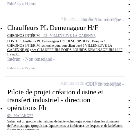
Publié il y a 14 jours
Ajouter cette offre à ma sélection
Intérim
Non renseigné
Chauffeurs PL Demenageur H/F
CHRONOS INTÉRIM -
92 - VILLENEUVE-LA-GARENNE
POSTE : Chauffeurs PL Demenageur H/F DESCRIPTION : Bonjour !
CHRONOS INTERIM recherche pour son client basé à VILLENEUVE LA
GARENNE (92) des CHAUFFEURS POIDS LOURDS DEMENAGEURS H / F
Il s'agit...
Intérim - Non renseigné
Publié il y a 15 jours
Ajouter cette offre à ma sélection
CDI
Non renseigné
Pilote de projet création d'usine et
transfert industriel - direction
opérations f/h
92 - MALAKOFF
Safran est un groupe international de haute technologie opérant dans les domaines
de l'aéronautique (propulsion, équipements et intérieurs), de l'espace et de la défense.