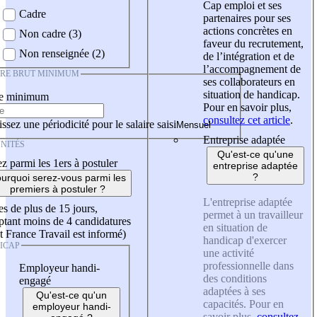
Cap emploi et ses
Cadre
partenaires pour ses
actions concrètes en
Non cadre (3)
faveur du recrutement,
Non renseignée (2)
de l’intégration et de
l’accompagnement de
IRE BRUT MINIMUM
ses collaborateurs en
situation de handicap.
re minimum
Pour en savoir plus,
consultez cet article
.
ssez une périodicité pour le salaire saisi
Entreprise adaptée
NITÉS
Qu'est-ce qu'une
z parmi les 1ers à postuler
entreprise adaptée
?
urquoi serez-vous parmi les
premiers à postuler ?
L'entreprise adaptée
es de plus de 15 jours,
permet à un travailleur
tant moins de 4 candidatures
en situation de
t France Travail est informé)
handicap d'exercer
ICAP
une activité
professionnelle dans
Employeur handi-
des conditions
engagé
adaptées à ses
Qu'est-ce qu'un
capacités. Pour en
employeur handi-
savoir plus,
consultez