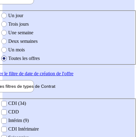
e création de l'offre
Un jour
Trois jours
Une semaine
Deux semaines
Un mois
Toutes les offres
er
le filtre de date de création de l'offre
les filtres de types de
Contrat
de contrat
CDI (34)
CDD
Intérim (9)
CDI Intérimaire