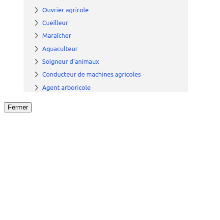
Fermer
Fermer
le détail de l'offre
/
Offre
sur
Offre précéden