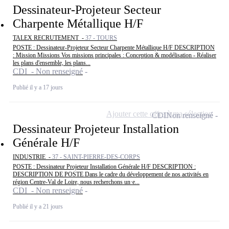
Dessinateur-Projeteur Secteur
Charpente Métallique H/F
TALEX RECRUTEMENT -
37 - TOURS
POSTE : Dessinateur-Projeteur Secteur Charpente Métallique H/F DESCRIPTION
: Mission Missions Vos missions principales : Conception & modélisation - Réaliser
les plans d'ensemble, les plans...
CDI - Non renseigné
Publié il y a 17 jours
Ajouter cette offre à ma sélection
CDI
Non renseigné
Dessinateur Projeteur Installation
Générale H/F
INDUSTRIE -
37 - SAINT-PIERRE-DES-CORPS
POSTE : Dessinateur Projeteur Installation Générale H/F DESCRIPTION :
DESCRIPTION DE POSTE Dans le cadre du développement de nos activités en
région Centre-Val de Loire, nous recherchons un·e...
CDI - Non renseigné
Publié il y a 21 jours