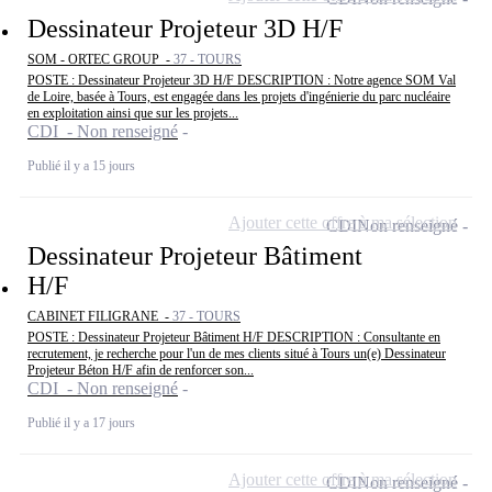
Dessinateur Projeteur 3D H/F
SOM - ORTEC GROUP -
37 - TOURS
POSTE : Dessinateur Projeteur 3D H/F DESCRIPTION : Notre agence SOM Val
de Loire, basée à Tours, est engagée dans les projets d'ingénierie du parc nucléaire
en exploitation ainsi que sur les projets...
CDI - Non renseigné
Publié il y a 15 jours
Ajouter cette offre à ma sélection
CDI
Non renseigné
Dessinateur Projeteur Bâtiment
H/F
CABINET FILIGRANE -
37 - TOURS
POSTE : Dessinateur Projeteur Bâtiment H/F DESCRIPTION : Consultante en
recrutement, je recherche pour l'un de mes clients situé à Tours un(e) Dessinateur
Projeteur Béton H/F afin de renforcer son...
CDI - Non renseigné
Publié il y a 17 jours
Ajouter cette offre à ma sélection
CDI
Non renseigné