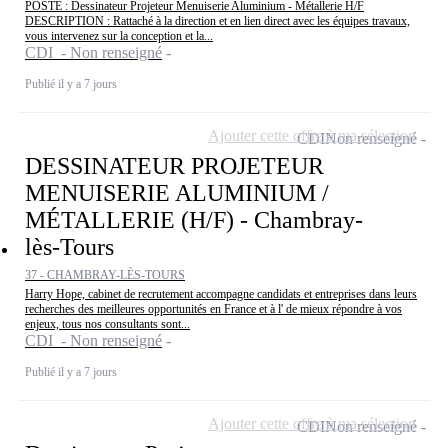
POSTE : Dessinateur Projeteur Menuiserie Aluminium - Métallerie H/F
DESCRIPTION : Rattaché à la direction et en lien direct avec les équipes travaux,
vous intervenez sur la conception et la...
CDI - Non renseigné
Publié il y a 7 jours
Ajouter cette offre à ma sélection
CDI
Non renseigné
DESSINATEUR PROJETEUR
MENUISERIE ALUMINIUM /
MÉTALLERIE (H/F) - Chambray-
lès-Tours
37 - CHAMBRAY-LÈS-TOURS
Harry Hope, cabinet de recrutement accompagne candidats et entreprises dans leurs
recherches des meilleures opportunités en France et à l' de mieux répondre à vos
enjeux, tous nos consultants sont...
CDI - Non renseigné
Publié il y a 7 jours
Ajouter cette offre à ma sélection
CDI
Non renseigné