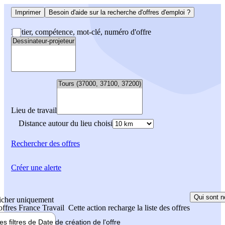
Imprimer
Besoin d'aide sur la recherche d'offres d'emploi ?
Métier, compétence, mot-clé, numéro d'offre
Lieu de travail
Distance autour du lieu choisi
Rechercher
des offres
Créer une alerte
Qui sont n
icher uniquement
 offres France Travail
Cette action recharge la liste des offres
les filtres de
Date de création
de l'offre