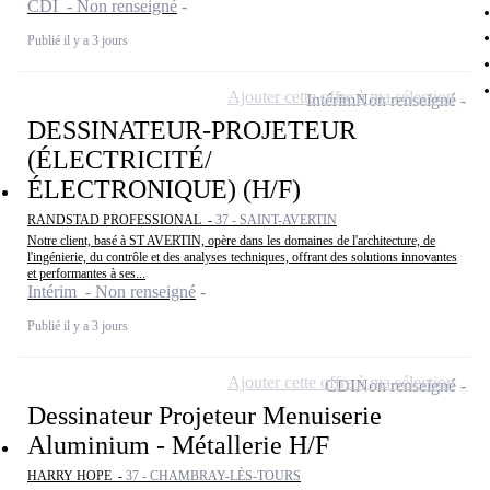
CDI - Non renseigné
Publié il y a 3 jours
Ajouter cette offre à ma sélection
Intérim
Non renseigné
DESSINATEUR-PROJETEUR
(ÉLECTRICITÉ/
ÉLECTRONIQUE) (H/F)
RANDSTAD PROFESSIONAL -
37 - SAINT-AVERTIN
Notre client, basé à ST AVERTIN, opère dans les domaines de l'architecture, de
l'ingénierie, du contrôle et des analyses techniques, offrant des solutions innovantes
et performantes à ses...
Intérim - Non renseigné
Publié il y a 3 jours
Ajouter cette offre à ma sélection
CDI
Non renseigné
Dessinateur Projeteur Menuiserie
Aluminium - Métallerie H/F
HARRY HOPE -
37 - CHAMBRAY-LÈS-TOURS