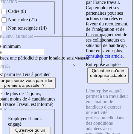
IFICATION
par France travail,
Cap emploi et ses
Cadre (8)
partenaires pour ses
actions concrètes en
Non cadre (21)
faveur du recrutement,
Non renseignée (14)
de l’intégration et de
l’accompagnement de
IRE BRUT MINIMUM
ses collaborateurs en
situation de handicap.
re minimum
Pour en savoir plus,
consultez cet article
.
ssez une périodicité pour le salaire saisi
Entreprise adaptée
NITÉS
Qu'est-ce qu'une
z parmi les 1ers à postuler
entreprise adaptée
?
urquoi serez-vous parmi les
premiers à postuler ?
L'entreprise adaptée
es de plus de 15 jours,
permet à un travailleur
tant moins de 4 candidatures
en situation de
t France Travail est informé)
handicap d'exercer
ICAP
une activité
professionnelle dans
Employeur handi-
des conditions
engagé
adaptées à ses
Qu'est-ce qu'un
capacités. Pour en