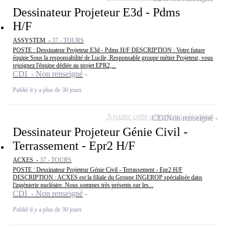
Dessinateur Projeteur E3d - Pdms
H/F
ASSYSTEM -
37 - TOURS
POSTE : Dessinateur Projeteur E3d - Pdms H/F DESCRIPTION : Votre future
équipe Sous la responsabilité de Lucile, Responsable groupe métier Projeteur, vous
rejoignez l'équipe dédiée au projet EPR2,...
CDI - Non renseigné
Publié il y a plus de 30 jours
Ajouter cette offre à ma sélection
CDI
Non renseigné
Dessinateur Projeteur Génie Civil -
Terrassement - Epr2 H/F
ACXES -
37 - TOURS
POSTE : Dessinateur Projeteur Génie Civil - Terrassement - Epr2 H/F
DESCRIPTION : ACXES est la filiale du Groupe INGEROP spécialisée dans
l'ingénierie nucléaire. Nous sommes très présents sur les...
CDI - Non renseigné
Publié il y a plus de 30 jours