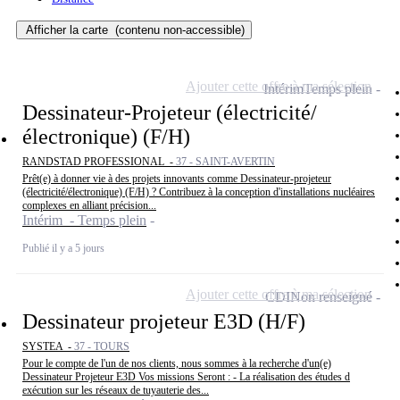
Afficher la carte
(contenu non-accessible)
Ajouter cette offre à ma sélection
Intérim
Temps plein
Dessinateur-Projeteur (électricité/
électronique) (F/H)
RANDSTAD PROFESSIONAL -
37 - SAINT-AVERTIN
Prêt(e) à donner vie à des projets innovants comme Dessinateur-projeteur
(électricité/électronique) (F/H) ? Contribuez à la conception d'installations nucléaires
complexes en alliant précision...
Intérim - Temps plein
Publié il y a 5 jours
Ajouter cette offre à ma sélection
CDI
Non renseigné
Dessinateur projeteur E3D (H/F)
SYSTEA -
37 - TOURS
Pour le compte de l'un de nos clients, nous sommes à la recherche d'un(e)
Dessinateur Projeteur E3D Vos missions Seront : - La réalisation des études d
exécution sur les réseaux de tuyauterie des...