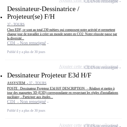
Ajouter cette offre à ma sélection
CDI
Non renseigné
Dessinateur-Dessinatrice /
Projeteur(se) F/H
37 - TOURS
Chez EDF, ce sont au total 230 métiers qui composent notre activité et permettent
chaque jour de travailler à créer un monde neutre en CO2. Notre réussite passe par
la diversité...
CDI - Non renseigné
Publié il y a plus de 30 jours
Ajouter cette offre à ma sélection
CDI
Non renseigné
Dessinateur Projeteur E3d H/F
ASSYSTEM -
37 - TOURS
POSTE : Dessinateur Projeteur E3d H/F DESCRIPTION : - Réaliser et mettre à
jour des maquettes 3D (E3D) correspondante en respectant les règles d'installations
nucléaire; - Participer aux études...
CDI - Non renseigné
Publié il y a plus de 30 jours
Ajouter cette offre à ma sélection
CDI
Non renseigné