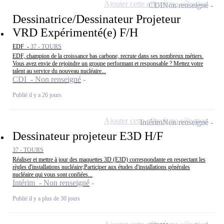
Ajouter cette offre à ma sélection
CDI
Non renseigné
Dessinatrice/Dessinateur Projeteur
VRD Expérimenté(e) F/H
EDF -
37 - TOURS
EDF, champion de la croissance bas carbone, recrute dans ses nombreux métiers.
Vous avez envie de rejoindre un groupe performant et responsable ? Mettez votre
talent au service du nouveau nucléaire...
CDI - Non renseigné
Publié il y a 26 jours
Ajouter cette offre à ma sélection
Intérim
Non renseigné
Dessinateur projeteur E3D H/F
37 - TOURS
Réaliser et mettre à jour des maquettes 3D (E3D) correspondante en respectant les
règles d'installations nucléaire;Participer aux études d'installations générales
nucléaire qui vous sont confiées...
Intérim - Non renseigné
Publié il y a plus de 30 jours