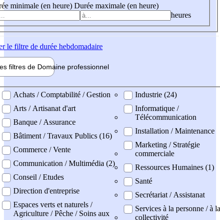
ée minimale (en heure)
Durée maximale (en heure)
heures
er
le filtre de durée hebdomadaire
les filtres de
Domaine pro
fessionnel
ne professionel
Achats / Comptabilité / Gestion
Industrie (24)
Arts / Artisanat d'art
Informatique /
Télécommunication
Banque / Assurance
Installation / Maintenance
Bâtiment / Travaux Publics (16)
Marketing / Stratégie
Commerce / Vente
commerciale
Communication / Multimédia (2)
Ressources Humaines (1)
Conseil / Etudes
Santé
Direction d'entreprise
Secrétariat / Assistanat
Espaces verts et naturels /
Services à la personne / à l
Agriculture / Pêche / Soins aux
collectivité