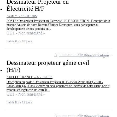
Dessinateur Projeteur en
Électricité H/F
ACALY -
37 - TOURS
POSTE : Dessinateur Projeteur en Électricité H/F DESCRIPTION : Descriptif de la
mission Au sein de notre Bureau d'Études Électriques, vous participerez au
développement de nos produits en...
CDI - Non renseigné
Publié il y a 10 jours
Ajouter cette offre à ma sélection
CDI
Non renseigné
Dessinateur projeteur génie civil
(H/F)
ADECCO FRANCE -
37 - TOURS
Description du poste : Dessinateur Projeteur BTP - Béton Armé (H/F) - CDI -
Ballan-Miré (37) Dans le cadre du développement de l'activité de notre client, acteur
reconnu en ingénierie structurelle...
CDI - Non renseigné
Publié il y a 12 jours
Ajouter cette offre à ma sélection
CDI
Non renseigné