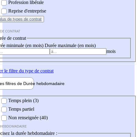
Profession libérale
Reprise d'entreprise
plus
de types de contrat
 DE CONTRAT
ée de contrat
ée minimale (en mois)
Durée maximale (en mois)
mois
er
le filtre du type de contrat
les filtres de
Durée hebdo
madaire
 hebdomadaire
Temps plein (3)
Temps partiel
Non renseignée (40)
 HEBDOMADAIRE
cisez la durée hebdomadaire :