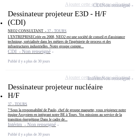
Ajouter cette offre à ma sélection
CDI
Non renseigné
Dessinateur projeteur E3D - H/F
(CDI)
NEO2 CONSULTANT -
37 - TOURS
L'ENTREPRISECréée en 2008, NEO2 est une société de conseil et d'assistance
technique, spécialisée dans les métiers de l'ingénierie de process et des
infrastructures industrielles. Notre groupe compte...
CDI - Non renseigné
Publié il y a plus de 30 jours
Ajouter cette offre à ma sélection
Intérim
Non renseigné
Dessinateur projeteur nucléaire
H/F
37 - TOURS
? Sous la responsabilité de Paulo, chef de groupe maquette, vous rejoignez notre
équipe Assystem en intégrant notre BE à Tours. Vos missions au service de la
transition énergétique Dans le cadre de...
Intérim - Non renseigné
Publié il y a plus de 30 jours