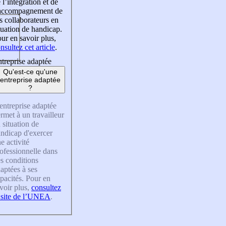
 l’intégration et de
’accompagnement de
s collaborateurs en
tuation de handicap.
ur en savoir plus,
nsultez cet article
.
treprise adaptée
Qu'est-ce qu'une
entreprise adaptée
?
entreprise adaptée
rmet à un travailleur
 situation de
ndicap d'exercer
e activité
ofessionnelle dans
s conditions
aptées à ses
pacités. Pour en
voir plus,
consultez
 site de l’UNEA
.