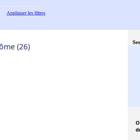
Appliquer
les filtres
Ser
ôme (26)
O
d