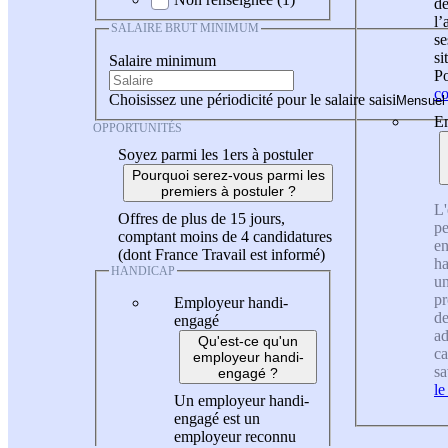
de
l
SALAIRE BRUT MINIMUM
se
si
Salaire minimum
Po
co
Choisissez une périodicité pour le salaire saisi
En
OPPORTUNITÉS
Soyez parmi les 1ers à postuler
Pourquoi serez-vous parmi les
premiers à postuler ?
L'
Offres de plus de 15 jours,
pe
comptant moins de 4 candidatures
en
(dont France Travail est informé)
ha
HANDICAP
un
pr
Employeur handi-
de
engagé
ad
Qu'est-ce qu'un
ca
employeur handi-
sa
engagé ?
le
Un employeur handi-
engagé est un
employeur reconnu