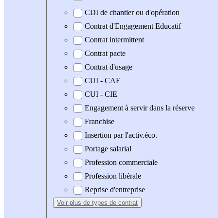
CDI de chantier ou d'opération
Contrat d'Engagement Educatif
Contrat intermittent
Contrat pacte
Contrat d'usage
CUI - CAE
CUI - CIE
Engagement à servir dans la réserve
Franchise
Insertion par l'activ.éco.
Portage salarial
Profession commerciale
Profession libérale
Reprise d'entreprise
Voir plus
de types de contrat