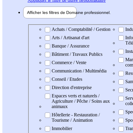
Appliquer
le filtre de durée hebdomadaire
Afficher les filtres de
Domaine pro
fessionnel
Domaine professionel
Achats / Comptabilité / Gestion
Indu
Arts / Artisanat d'art
Info
Tél
Banque / Assurance
Inst
Bâtiment / Travaux Publics
Mark
Commerce / Vente
com
Communication / Multimédia
Res
Conseil / Etudes
San
Direction d'entreprise
Secr
Espaces verts et naturels /
Serv
Agriculture / Pêche / Soins aux
coll
animaux
Spe
Hôtellerie - Restauration /
Tourisme / Animation
Spo
Immobilier
Tran