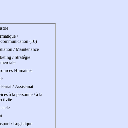
strie
rmatique /
écommunication (10)
allation / Maintenance
eting / Stratégie
merciale
sources Humaines
té
étariat / Assistanat
ices à la personne / à la
ectivité
ctacle
rt
sport / Logistique