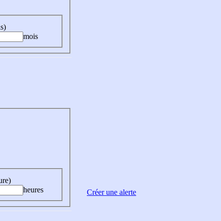
s)
mois
ure)
heures
Créer une alerte