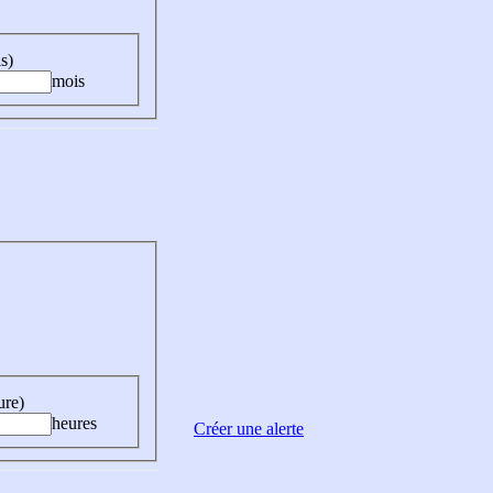
s)
mois
ure)
heures
Créer une alerte