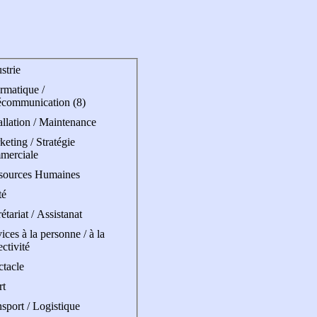
strie
rmatique /
écommunication (8)
allation / Maintenance
eting / Stratégie
merciale
sources Humaines
té
étariat / Assistanat
ices à la personne / à la
ectivité
ctacle
rt
sport / Logistique