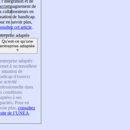
 l’intégration et de
’accompagnement de
s collaborateurs en
tuation de handicap.
ur en savoir plus,
nsultez cet article
.
treprise adaptée
Qu'est-ce qu'une
entreprise adaptée
?
entreprise adaptée
rmet à un travailleur
 situation de
ndicap d'exercer
e activité
ofessionnelle dans
s conditions
aptées à ses
pacités. Pour en
voir plus,
consultez
 site de l’UNEA
.