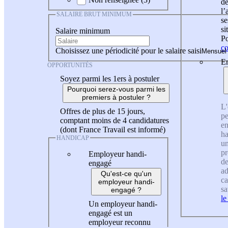
de
l
SALAIRE BRUT MINIMUM
se
si
Salaire minimum
Po
co
Choisissez une périodicité pour le salaire saisi
En
OPPORTUNITÉS
Soyez parmi les 1ers à postuler
Pourquoi serez-vous parmi les
premiers à postuler ?
L'
Offres de plus de 15 jours,
pe
comptant moins de 4 candidatures
en
(dont France Travail est informé)
ha
HANDICAP
un
pr
Employeur handi-
de
engagé
ad
Qu'est-ce qu'un
ca
employeur handi-
sa
engagé ?
le
Un employeur handi-
engagé est un
employeur reconnu