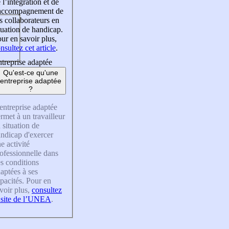
 l’intégration et de
’accompagnement de
s collaborateurs en
tuation de handicap.
ur en savoir plus,
nsultez cet article
.
treprise adaptée
Qu'est-ce qu'une
entreprise adaptée
?
entreprise adaptée
rmet à un travailleur
 situation de
ndicap d'exercer
e activité
ofessionnelle dans
s conditions
aptées à ses
pacités. Pour en
voir plus,
consultez
 site de l’UNEA
.