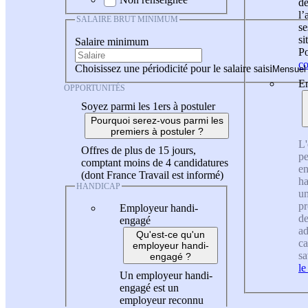
de
l
SALAIRE BRUT MINIMUM
se
si
Salaire minimum
Po
co
Choisissez une périodicité pour le salaire saisi
En
OPPORTUNITÉS
Soyez parmi les 1ers à postuler
Pourquoi serez-vous parmi les
premiers à postuler ?
L'
Offres de plus de 15 jours,
pe
comptant moins de 4 candidatures
en
(dont France Travail est informé)
ha
HANDICAP
un
pr
Employeur handi-
de
engagé
ad
Qu'est-ce qu'un
ca
employeur handi-
sa
engagé ?
le
Un employeur handi-
engagé est un
employeur reconnu