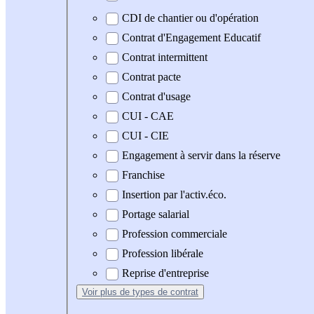
CDI de chantier ou d'opération
Contrat d'Engagement Educatif
Contrat intermittent
Contrat pacte
Contrat d'usage
CUI - CAE
CUI - CIE
Engagement à servir dans la réserve
Franchise
Insertion par l'activ.éco.
Portage salarial
Profession commerciale
Profession libérale
Reprise d'entreprise
Voir plus
de types de contrat