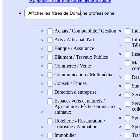
Appliquer
le filtre de durée hebdomadaire
Afficher les filtres de
Domaine pro
fessionnel
Domaine professionel
Achats / Comptabilité / Gestion
Indu
Arts / Artisanat d'art
Info
Tél
Banque / Assurance
Inst
Bâtiment / Travaux Publics
Mark
Commerce / Vente
com
Communication / Multimédia
Res
Conseil / Etudes
San
Direction d'entreprise
Secr
Espaces verts et naturels /
Serv
Agriculture / Pêche / Soins aux
coll
animaux
Spe
Hôtellerie - Restauration /
Tourisme / Animation
Spo
Immobilier
Tran