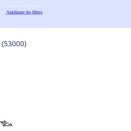
Appliquer
les filtres
 (53000)