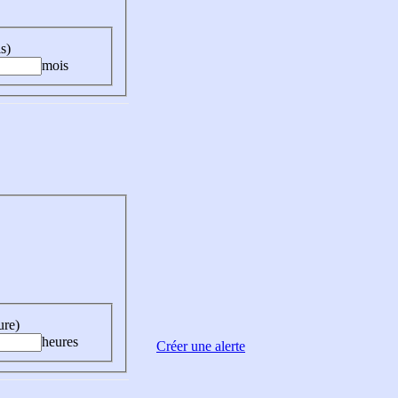
s)
mois
ure)
heures
Créer une alerte