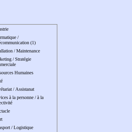
strie
rmatique /
écommunication (1)
allation / Maintenance
eting / Stratégie
merciale
sources Humaines
té
étariat / Assistanat
ices à la personne / à la
ectivité
ctacle
rt
sport / Logistique