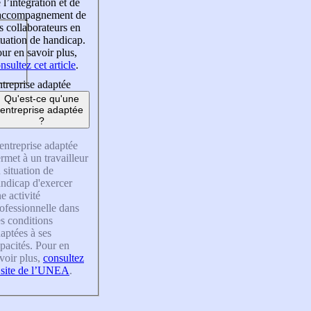
 l’intégration et de
’accompagnement de
s collaborateurs en
tuation de handicap.
ur en savoir plus,
nsultez cet article
.
treprise adaptée
Qu'est-ce qu'une
entreprise adaptée
?
entreprise adaptée
rmet à un travailleur
 situation de
ndicap d'exercer
e activité
ofessionnelle dans
s conditions
aptées à ses
pacités. Pour en
voir plus,
consultez
 site de l’UNEA
.