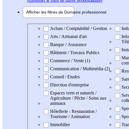
Appliquer
le filtre de durée hebdomadaire
Afficher les filtres de
Domaine pro
fessionnel
Domaine professionel
Achats / Comptabilité / Gestion
Indu
Arts / Artisanat d'art
Info
Tél
Banque / Assurance
Inst
Bâtiment / Travaux Publics
Mark
Commerce / Vente (1)
com
Communication / Multimédia (2)
Res
Conseil / Etudes
San
Direction d'entreprise
Secr
Espaces verts et naturels /
Serv
Agriculture / Pêche / Soins aux
coll
animaux
Spe
Hôtellerie - Restauration /
Tourisme / Animation
Spo
Immobilier
Tran