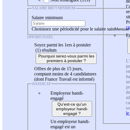
de
l
SALAIRE BRUT MINIMUM
se
si
Salaire minimum
Po
co
Choisissez une périodicité pour le salaire saisi
En
OPPORTUNITÉS
Soyez parmi les 1ers à postuler
(1)
résultats
Pourquoi serez-vous parmi les
L'
premiers à postuler ?
pe
Offres de plus de 15 jours,
en
comptant moins de 4 candidatures
ha
(dont France Travail est informé)
un
HANDICAP
pr
de
Employeur handi-
ad
engagé
ca
Qu'est-ce qu'un
sa
employeur handi-
le
engagé ?
Un employeur handi-
engagé est un