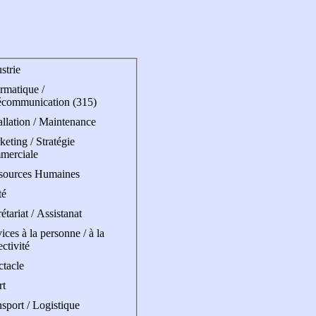
strie
rmatique /
écommunication (315)
allation / Maintenance
eting / Stratégie
merciale
sources Humaines
té
étariat / Assistanat
ices à la personne / à la
ectivité
ctacle
rt
sport / Logistique