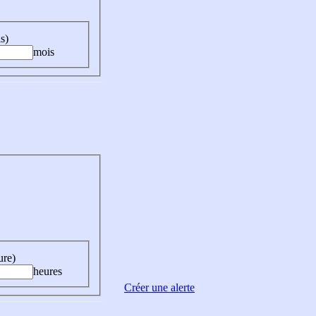
s)
mois
ure)
heures
Créer une alerte