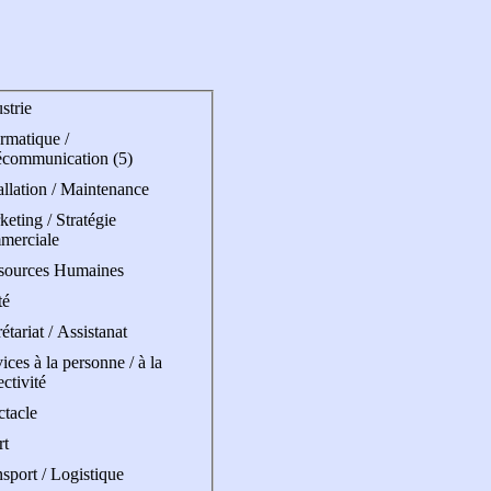
strie
rmatique /
écommunication (5)
allation / Maintenance
eting / Stratégie
merciale
sources Humaines
té
étariat / Assistanat
ices à la personne / à la
ectivité
ctacle
rt
sport / Logistique