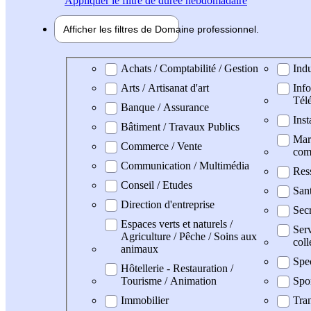
Appliquer
le filtre de durée hebdomadaire
Afficher les filtres de
Domaine pro
fessionnel
Domaine professionel
Achats / Comptabilité / Gestion
Indu
Arts / Artisanat d'art
Info
Tél
Banque / Assurance
Inst
Bâtiment / Travaux Publics
Mark
Commerce / Vente
com
Communication / Multimédia
Res
Conseil / Etudes
San
Direction d'entreprise
Secr
Espaces verts et naturels /
Serv
Agriculture / Pêche / Soins aux
coll
animaux
Spe
Hôtellerie - Restauration /
Tourisme / Animation
Spo
Immobilier
Tran