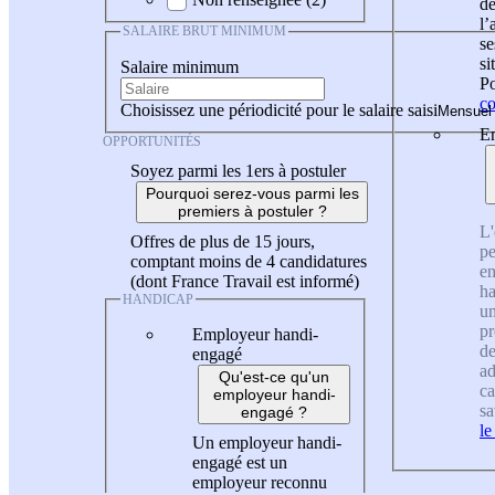
de
l
SALAIRE BRUT MINIMUM
se
si
Salaire minimum
Po
co
Choisissez une périodicité pour le salaire saisi
En
OPPORTUNITÉS
Soyez parmi les 1ers à postuler
Pourquoi serez-vous parmi les
premiers à postuler ?
L'
Offres de plus de 15 jours,
pe
comptant moins de 4 candidatures
en
(dont France Travail est informé)
ha
HANDICAP
un
pr
Employeur handi-
de
engagé
ad
Qu'est-ce qu'un
ca
employeur handi-
sa
engagé ?
le
Un employeur handi-
engagé est un
employeur reconnu