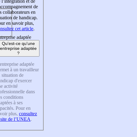
 l’intégration et de
’accompagnement de
s collaborateurs en
tuation de handicap.
ur en savoir plus,
nsultez cet article
.
treprise adaptée
Qu'est-ce qu'une
entreprise adaptée
?
entreprise adaptée
rmet à un travailleur
 situation de
ndicap d'exercer
e activité
ofessionnelle dans
s conditions
aptées à ses
pacités. Pour en
voir plus,
consultez
 site de l’UNEA
.