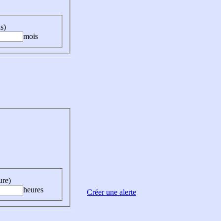
s)
mois
ure)
heures
Créer une alerte