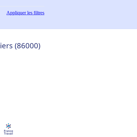
Appliquer
les filtres
iers (86000)