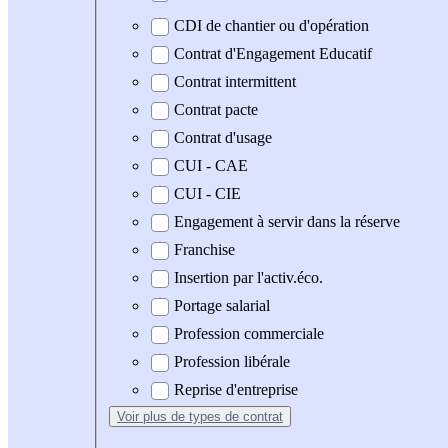
CDI de chantier ou d'opération
Contrat d'Engagement Educatif
Contrat intermittent
Contrat pacte
Contrat d'usage
CUI - CAE
CUI - CIE
Engagement à servir dans la réserve
Franchise
Insertion par l'activ.éco.
Portage salarial
Profession commerciale
Profession libérale
Reprise d'entreprise
Voir plus
de types de contrat