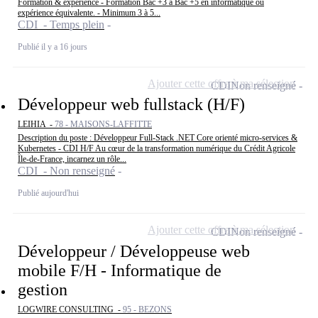
Formation & expérience - Formation Bac +3 à Bac +5 en informatique ou
expérience équivalente. - Minimum 3 à 5...
CDI - Temps plein
Publié il y a 16 jours
Ajouter cette offre à ma sélection
CDI
Non renseigné
Développeur web fullstack (H/F)
LEIHIA -
78 - MAISONS-LAFFITTE
Description du poste : Développeur Full-Stack .NET Core orienté micro-services &
Kubernetes - CDI H/F Au cœur de la transformation numérique du Crédit Agricole
Île-de-France, incarnez un rôle...
CDI - Non renseigné
Publié aujourd'hui
Ajouter cette offre à ma sélection
CDI
Non renseigné
Développeur / Développeuse web
mobile F/H - Informatique de
gestion
LOGWIRE CONSULTING -
95 - BEZONS