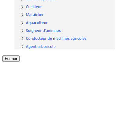
Fermer
Fermer
le détail de l'offre
/
Offre
sur
Offre précéden