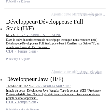
Publié il y a 12 jours
Ajouter cette offre à ma sélection
CDI
Temps plein
Développeur/Développeuse Full
Stack (H/F)
NOVXTEL -
78 - CARRIERES SUR SEINE
Dans le cadre du renforcement de notre équipe technique, nous recrutons un(e)
Développeur/Développeuse Full Stack, poste basé à Carrières-sur-Seine (78), au
sein de nos locaux du Parc Gustave...
CDI - Temps plein
Publié il y a 22 jours
Ajouter cette offre à ma sélection
CDI
Temps plein
Développeur Java (H/F)
TESSELATE FRANCE -
92 - NEUILLY SUR SEINE
Intitulé du poste : Développeur Java / Angular Type de contrat : (CDI / Freelance /
Portage salarial) Lieu : (Paris / hybride) Contexte du poste : Dans le cadre de nos
projets de développement...
CDI - Temps plein
Publié il y a plus de 30 jours