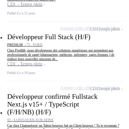
CDI - Temps plein
Publié il y a 22 jours
Ajouter cette offre à ma sélection
CDI
Temps plein
Développeur Full Stack (H/F)
PREDILIB -
75 - PARIS
Chez Predilib, nous développons des solutions numériques qui permettent aux
professionnels de santé (pharmaciens, médecins, infirmiers, sages-femmes.) de
réaliser leurs nouvelles missions de...
CDI - Temps plein
Publié il y a 19 jours
Ajouter cette offre à ma sélection
CDI
Temps plein
Développeur confirmé Fullstack
Next.js v15+ / TypeScript
(F/H/NB) (H/F)
93 - SAINT-OUEN-SUR-SEINE
Car chez Chateauform' un Talent heureux fait un Client heureux ! Tu te reconnais ?