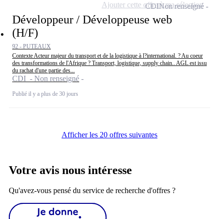
Ajouter cette offre à ma sélection
CDI
Non renseigné
Développeur / Développeuse web
(H/F)
92 - PUTEAUX
Contexte Acteur majeur du transport et de la logistique à l?international. ? Au coeur
des transformations de l'Afrique ? Transport, logistique, supply chain.. AGL est issu
du rachat d'une partie des...
CDI - Non renseigné
Publié il y a plus de 30 jours
Afficher les 20 offres suivantes
Votre avis nous intéresse
Qu'avez-vous pensé du service de recherche d'offres ?