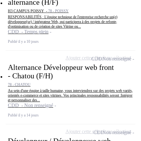
alternance (H/F)
H3 CAMPUS POISSY -
78 - POISSY
RESPONSABILITÉS : L'équipe technique de l'entreprise recherche un(e)
développeur(se) / intégrateur Web, qui participera à des projets de refonte,
d'optimisation ou de création de sites Vitrine ou...
CDD - Temps plein
Publié il y a 10 jours
Ajouter cette offre à ma sélection
CDD
Non renseigné
Alternance Développeur web front
- Chatou (F/H)
78 - CHATOU
Au sein d'une équipe à taille humaine, vous interviendrez sur des projets web variés,
orientés e-commerce et sites vitrines. Vos principales responsabilités seront :Intégrer
et personnaliser des...
CDD - Non renseigné
Publié il y a 14 jours
Ajouter cette offre à ma sélection
CDI
Non renseigné