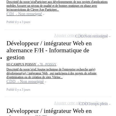
Descriptif du poste:\n\nParticiper aux développements de nos projets d'applications
mobiles Assurer un niveau de qualité et de bonnes pratiques en phase avec
les\nconvictions de Clever Age Participer...
CDI - Non renseigné
Publié il y a 3 jours
Ajouter cette offre à ma sélection
CDD
Non renseigné
Développeur / intégrateur Web en
alternance F/H - Informatique de
gestion
H3 CAMPUS POISSY -
78 - POISSY
Descriptif du poste:\n\nL'équipe technique de l'entreprise recherche un(e)
développeur(se) / intégrateur Web , qui participera à des projets de refonte,
d'optimisation ou de création de sites Vitrine...
CDD - Non renseigné
Publié il y a 3 jours
Ajouter cette offre à ma sélection
CDD
Temps plein
Développeur / intégrateur Web en