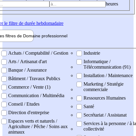
heures
er
le filtre de durée hebdomadaire
les filtres de
Domaine pro
fessionnel
ne professionel
Achats / Comptabilité / Gestion
Industrie
Arts / Artisanat d'art
Informatique /
Télécommunication (91)
Banque / Assurance
Installation / Maintenance
Bâtiment / Travaux Publics
Marketing / Stratégie
Commerce / Vente (1)
commerciale
Communication / Multimédia
Ressources Humaines
Conseil / Etudes
Santé
Direction d'entreprise
Secrétariat / Assistanat
Espaces verts et naturels /
Services à la personne / à l
Agriculture / Pêche / Soins aux
collectivité
animaux