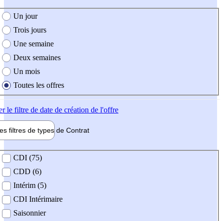
e création de l'offre
Un jour
Trois jours
Une semaine
Deux semaines
Un mois
Toutes les offres
er
le filtre de date de création de l'offre
les filtres de types de
Contrat
de contrat
CDI (75)
CDD (6)
Intérim (5)
CDI Intérimaire
Saisonnier