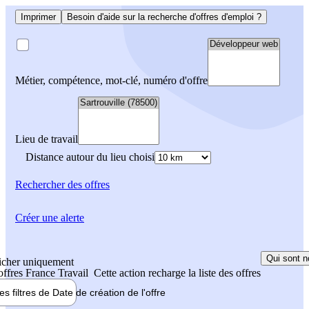
Imprimer
Besoin d'aide sur la recherche d'offres d'emploi ?
Métier, compétence, mot-clé, numéro d'offre
Lieu de travail
Distance autour du lieu choisi
Rechercher
des offres
Créer une alerte
Qui sont n
icher uniquement
 offres France Travail
Cette action recharge la liste des offres
les filtres de
Date de création
de l'offre