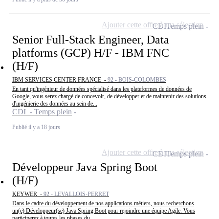
Ajouter cette offre à ma sélection
CDI
Temps plein
Senior Full-Stack Engineer, Data
platforms (GCP) H/F - IBM FNC
(H/F)
IBM SERVICES CENTER FRANCE -
92 - BOIS-COLOMBES
En tant qu'ingénieur de données spécialisé dans les plateformes de données de
Google, vous serez chargé de concevoir, de développer et de maintenir des solutions
d'ingénierie des données au sein de...
CDI - Temps plein
Publié il y a 18 jours
Ajouter cette offre à ma sélection
CDI
Temps plein
Développeur Java Spring Boot
(H/F)
KEYWER -
92 - LEVALLOIS-PERRET
Dans le cadre du développement de nos applications métiers, nous recherchons
un(e) Développeur(se) Java Spring Boot pour rejoindre une équipe Agile. Vous
participerez à toutes les phases du...