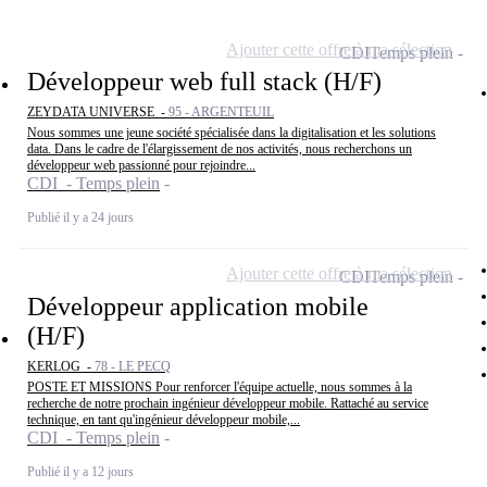
Ajouter cette offre à ma sélection
CDI
Temps plein
Développeur web full stack (H/F)
ZEYDATA UNIVERSE -
95 - ARGENTEUIL
Nous sommes une jeune société spécialisée dans la digitalisation et les solutions
data. Dans le cadre de l'élargissement de nos activités, nous recherchons un
développeur web passionné pour rejoindre...
CDI - Temps plein
Publié il y a 24 jours
Ajouter cette offre à ma sélection
CDI
Temps plein
Développeur application mobile
(H/F)
KERLOG -
78 - LE PECQ
POSTE ET MISSIONS Pour renforcer l'équipe actuelle, nous sommes à la
recherche de notre prochain ingénieur développeur mobile. Rattaché au service
technique, en tant qu'ingénieur développeur mobile,...
CDI - Temps plein
Publié il y a 12 jours