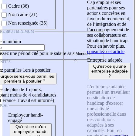
Cap emploi et ses
Cadre (36)
partenaires pour ses
actions concrètes en
Non cadre (21)
faveur du recrutement,
Non renseignée (35)
de l’intégration et de
l’accompagnement de
IRE BRUT MINIMUM
ses collaborateurs en
situation de handicap.
re minimum
Pour en savoir plus,
consultez cet article
.
ssez une périodicité pour le salaire saisi
Entreprise adaptée
NITÉS
Qu'est-ce qu'une
z parmi les 1ers à postuler
entreprise adaptée
?
urquoi serez-vous parmi les
premiers à postuler ?
L'entreprise adaptée
es de plus de 15 jours,
permet à un travailleur
tant moins de 4 candidatures
en situation de
t France Travail est informé)
handicap d'exercer
ICAP
une activité
professionnelle dans
Employeur handi-
des conditions
engagé
adaptées à ses
Qu'est-ce qu'un
capacités. Pour en
employeur handi-
savoir plus,
consultez