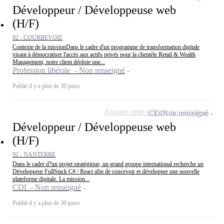
Développeur / Développeuse web
(H/F)
92 - COURBEVOIE
Contexte de la missionDans le cadre d'un programme de transformation digitale
visant à démocratiser l'accès aux actifs privés pour la clientèle Retail & Wealth
Management, notre client déploie une...
Profession libérale - Non renseigné
Publié il y a plus de 30 jours
Ajouter cette offre à ma sélection
CDI
Non renseigné
Développeur / Développeuse web
(H/F)
92 - NANTERRE
Dans le cadre d?un projet stratégique, un grand groupe international recherche un
Développeur FullStack C# / React afin de concevoir et développer une nouvelle
plateforme digitale. La mission...
CDI - Non renseigné
Publié il y a plus de 30 jours