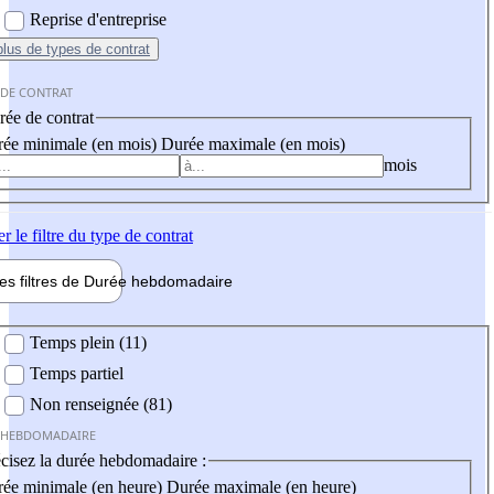
Reprise d'entreprise
plus
de types de contrat
 DE CONTRAT
ée de contrat
ée minimale (en mois)
Durée maximale (en mois)
mois
er
le filtre du type de contrat
les filtres de
Durée hebdo
madaire
 hebdomadaire
Temps plein (11)
Temps partiel
Non renseignée (81)
 HEBDOMADAIRE
cisez la durée hebdomadaire :
ée minimale (en heure)
Durée maximale (en heure)