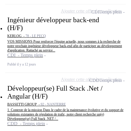
Ajouter cette offre à ma sélection
CDI
Temps plein
Ingénieur développeur back-end
(H/F)
KERLOG -
78 - LE PECQ
VOS MISSIONS Pour renforcer l'équipe actuelle, nous sommes à la recherche de
notre prochain ingénieur développeur back-end afin de participer au développement
d'application. Rattaché au service...
CDI - Temps plein
Publié il y a 12 jours
Ajouter cette offre à ma sélection
CDD
Temps plein
Développeur(se) Full Stack .Net /
Angular (H/F)
BASSETTI GROUP -
92 - NANTERRE
1. Contexte de la mission Dans le cadre de la maintenance évolutive et du support de
solutions existantes de régulation de trafic, notre client recherche un(e)
Développeur(se) Full Stack .NET /...
CDD - Temps plein