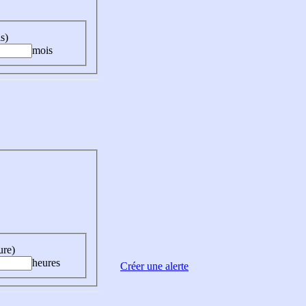
s)
mois
ure)
heures
Créer une alerte