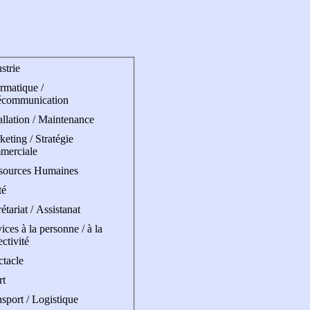
strie
rmatique /
écommunication
allation / Maintenance
eting / Stratégie
merciale
sources Humaines
té
étariat / Assistanat
ices à la personne / à la
ectivité
ctacle
rt
sport / Logistique