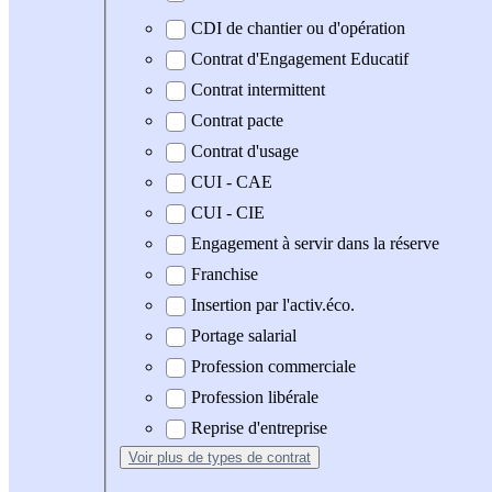
CDI de chantier ou d'opération
Contrat d'Engagement Educatif
Contrat intermittent
Contrat pacte
Contrat d'usage
CUI - CAE
CUI - CIE
Engagement à servir dans la réserve
Franchise
Insertion par l'activ.éco.
Portage salarial
Profession commerciale
Profession libérale
Reprise d'entreprise
Voir plus
de types de contrat