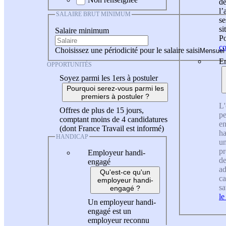
de
l
SALAIRE BRUT MINIMUM
se
si
Salaire minimum
Po
co
Choisissez une périodicité pour le salaire saisi
En
OPPORTUNITÉS
Soyez parmi les 1ers à postuler
Pourquoi serez-vous parmi les
premiers à postuler ?
L'
Offres de plus de 15 jours,
pe
comptant moins de 4 candidatures
en
(dont France Travail est informé)
ha
HANDICAP
un
pr
Employeur handi-
de
engagé
ad
Qu'est-ce qu'un
ca
employeur handi-
sa
engagé ?
le
Un employeur handi-
engagé est un
employeur reconnu