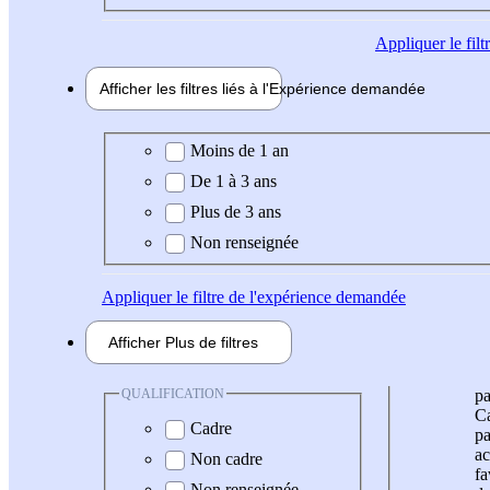
Appliquer
le fil
Afficher les filtres liés à l'
Expérience
demandée
Expérience demandée
Moins de 1 an
De 1 à 3 ans
Plus de 3 ans
Non renseignée
Appliquer
le filtre de l'expérience demandée
Afficher
Plus de
filtres
QUALIFICATION
pa
Ca
Cadre
pa
ac
Non cadre
fa
Non renseignée