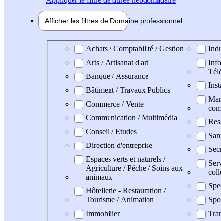
Appliquer
le filtre de durée hebdomadaire
Afficher les filtres de
Domaine pro
fessionnel
Domaine professionel
Achats / Comptabilité / Gestion
Indu
Arts / Artisanat d'art
Info
Tél
Banque / Assurance
Inst
Bâtiment / Travaux Publics
Mark
Commerce / Vente
com
Communication / Multimédia
Res
Conseil / Etudes
San
Direction d'entreprise
Secr
Espaces verts et naturels /
Serv
Agriculture / Pêche / Soins aux
coll
animaux
Spe
Hôtellerie - Restauration /
Tourisme / Animation
Spo
Immobilier
Tran