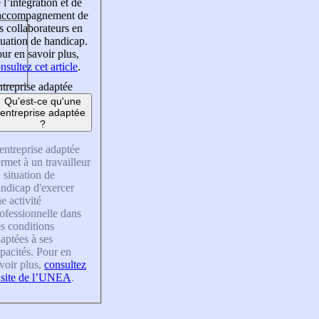
 l’intégration et de
’accompagnement de
s collaborateurs en
tuation de handicap.
ur en savoir plus,
nsultez cet article
.
treprise adaptée
Qu'est-ce qu'une
entreprise adaptée
?
entreprise adaptée
rmet à un travailleur
 situation de
ndicap d'exercer
e activité
ofessionnelle dans
s conditions
aptées à ses
pacités. Pour en
voir plus,
consultez
 site de l’UNEA
.