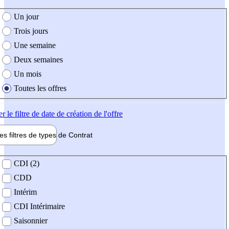
e création de l'offre
Un jour
Trois jours
Une semaine
Deux semaines
Un mois
Toutes les offres
er
le filtre de date de création de l'offre
les filtres de types de
Contrat
de contrat
CDI (2)
CDD
Intérim
CDI Intérimaire
Saisonnier