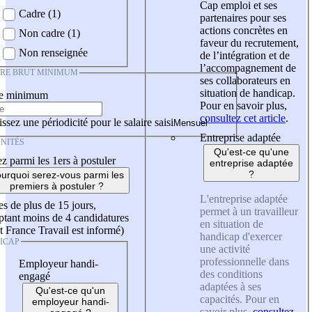
Cap emploi et ses
Cadre (1)
partenaires pour ses
actions concrètes en
Non cadre (1)
faveur du recrutement,
Non renseignée
de l’intégration et de
l’accompagnement de
IRE BRUT MINIMUM
ses collaborateurs en
situation de handicap.
re minimum
Pour en savoir plus,
consultez cet article
.
ssez une périodicité pour le salaire saisi
Entreprise adaptée
NITÉS
Qu'est-ce qu'une
z parmi les 1ers à postuler
entreprise adaptée
?
urquoi serez-vous parmi les
premiers à postuler ?
L'entreprise adaptée
es de plus de 15 jours,
permet à un travailleur
tant moins de 4 candidatures
en situation de
t France Travail est informé)
handicap d'exercer
ICAP
une activité
professionnelle dans
Employeur handi-
des conditions
engagé
adaptées à ses
Qu'est-ce qu'un
capacités. Pour en
employeur handi-
savoir plus,
consultez