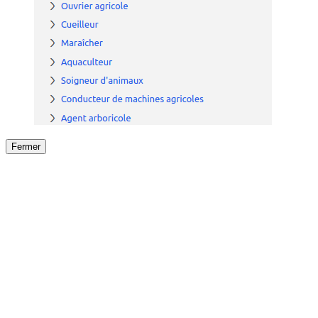
Fermer
Fermer
le détail de l'offre
/
Offre
sur
Offre précéden