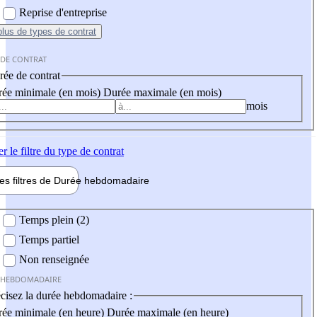
Reprise d'entreprise
plus
de types de contrat
 DE CONTRAT
ée de contrat
ée minimale (en mois)
Durée maximale (en mois)
mois
er
le filtre du type de contrat
les filtres de
Durée hebdo
madaire
 hebdomadaire
Temps plein (2)
Temps partiel
Non renseignée
 HEBDOMADAIRE
cisez la durée hebdomadaire :
ée minimale (en heure)
Durée maximale (en heure)