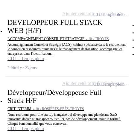
Ajouter cette offre à ma sélection
CDI
Temps plein
DEVELOPPEUR FULL STACK
WEB (H/F)
ACCOMPAGNEMENT CONSEIL ET STRATEGIE -
10 - TROYES
Accompagnement Conseil et Stratégie (ACS), cabinet spécialisé dans le recrutement,
le conseil en ressources humaines et le management de transition, accompagne les
entreprises dans l'identification,...
CDI - Temps plein
Publié il y a 23 jours
Ajouter cette offre à ma sélection
CDI
Temps plein
Développeur/Développeuse Full
Stack H/F
CRIT INTERIM -
10 - ROSIÈRES-PRÈS-TROYES
Nous recrutons pour une startup française qui développe une plateforme SaaS
innovante dédiée au transport routier. Ici, pas de développement "pour la forme".
Chaque fonctionnalité que vous concevez...
CDI - Temps plein