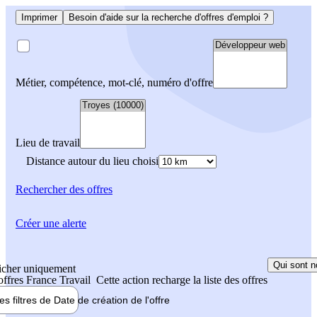
Imprimer
Besoin d'aide sur la recherche d'offres d'emploi ?
Métier, compétence, mot-clé, numéro d'offre
Lieu de travail
Distance autour du lieu choisi
Rechercher
des offres
Créer une alerte
Qui sont n
icher uniquement
 offres France Travail
Cette action recharge la liste des offres
les filtres de
Date de création
de l'offre