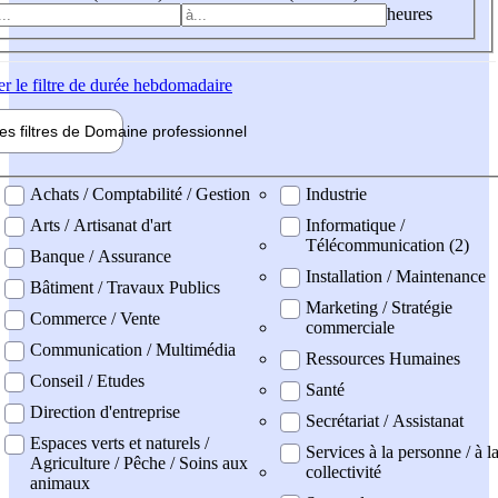
heures
er
le filtre de durée hebdomadaire
les filtres de
Domaine pro
fessionnel
ne professionel
Achats / Comptabilité / Gestion
Industrie
Arts / Artisanat d'art
Informatique /
Télécommunication (2)
Banque / Assurance
Installation / Maintenance
Bâtiment / Travaux Publics
Marketing / Stratégie
Commerce / Vente
commerciale
Communication / Multimédia
Ressources Humaines
Conseil / Etudes
Santé
Direction d'entreprise
Secrétariat / Assistanat
Espaces verts et naturels /
Services à la personne / à l
Agriculture / Pêche / Soins aux
collectivité
animaux