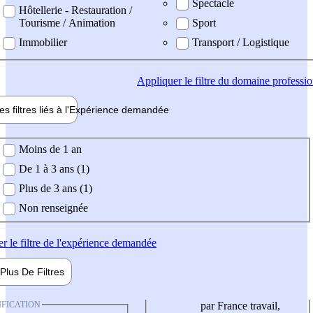
Spectacle
Hôtellerie - Restauration /
Tourisme / Animation
Sport
Immobilier
Transport / Logistique
Appliquer
le filtre du domaine professi
es filtres liés à l'
Expérience
demandée
ience demandée
Moins de 1 an
De 1 à 3 ans (1)
Plus de 3 ans (1)
Non renseignée
er
le filtre de l'expérience demandée
Plus De
Filtres
IFICATION
par France travail,