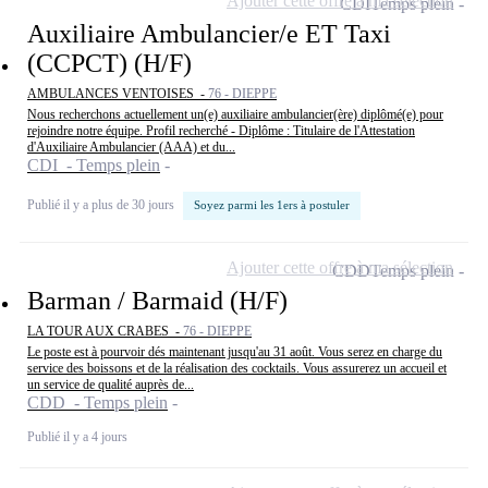
Ajouter cette offre à ma sélection
CDI
Temps plein
Auxiliaire Ambulancier/e ET Taxi
(CCPCT) (H/F)
AMBULANCES VENTOISES -
76 - DIEPPE
Nous recherchons actuellement un(e) auxiliaire ambulancier(ère) diplômé(e) pour
rejoindre notre équipe. Profil recherché - Diplôme : Titulaire de l'Attestation
d'Auxiliaire Ambulancier (AAA) et du...
CDI - Temps plein
Publié il y a plus de 30 jours
Soyez parmi les 1ers à postuler
Ajouter cette offre à ma sélection
CDD
Temps plein
Barman / Barmaid (H/F)
LA TOUR AUX CRABES -
76 - DIEPPE
Le poste est à pourvoir dés maintenant jusqu'au 31 août. Vous serez en charge du
service des boissons et de la réalisation des cocktails. Vous assurerez un accueil et
un service de qualité auprès de...
CDD - Temps plein
Publié il y a 4 jours