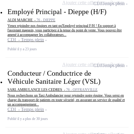
Ajouter cette offre à ma sélection
CDI
Temps plein
Employé Principal - Dieppe (H/F)
ALDI MARCHE -
76 - DIEPPE
Venez rejoindre nos équipes en tant qu'Employé principal F/H ! En support à
l'assistant magasin, vous participez à la tenue du point de vente. Vous pouvez être
amené à accompagner les collaborateurs...
CDI - Temps plein
Publié il y a 23 jours
Ajouter cette offre à ma sélection
CDI
Temps plein
Conducteur / Conductrice de
Véhicule Sanitaire Léger (VSL)
SARL AMBULANCE LES CEDRES -
76 - OFFRANVILLE
Nous recherchons un Taxi Ambulancier pour rejoindre notre équipe. Vous serez en
charge du transport de patients en toute sécurité, en assurant un service de qualité et
un accompagnement...
CDI - Temps plein
Publié il y a plus de 30 jours