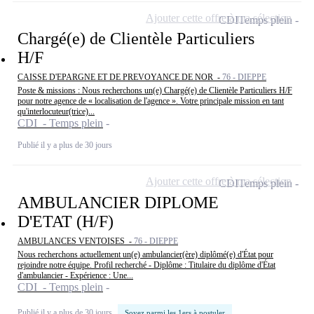
Ajouter cette offre à ma sélection
CDI
Temps plein
Chargé(e) de Clientèle Particuliers
H/F
CAISSE D'EPARGNE ET DE PREVOYANCE DE NOR -
76 - DIEPPE
Poste & missions : Nous recherchons un(e) Chargé(e) de Clientèle Particuliers H/F
pour notre agence de « localisation de l'agence ». Votre principale mission en tant
qu'interlocuteur(trice)...
CDI - Temps plein
Publié il y a plus de 30 jours
Ajouter cette offre à ma sélection
CDI
Temps plein
AMBULANCIER DIPLOME
D'ETAT (H/F)
AMBULANCES VENTOISES -
76 - DIEPPE
Nous recherchons actuellement un(e) ambulancier(ère) diplômé(e) d'État pour
rejoindre notre équipe. Profil recherché - Diplôme : Titulaire du diplôme d'État
d'ambulancier - Expérience : Une...
CDI - Temps plein
Publié il y a plus de 30 jours
Soyez parmi les 1ers à postuler