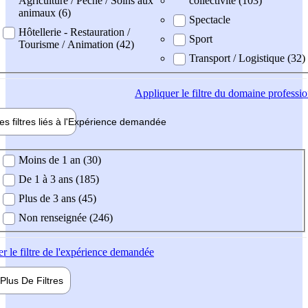
Agriculture / Pêche / Soins aux
collectivité (103)
animaux (6)
Spectacle
Hôtellerie - Restauration /
Sport
Tourisme / Animation (42)
Transport / Logistique (32)
Appliquer
le filtre du domaine professi
es filtres liés à l'
Expérience
demandée
ience demandée
Moins de 1 an (30)
De 1 à 3 ans (185)
Plus de 3 ans (45)
Non renseignée (246)
er
le filtre de l'expérience demandée
Plus De
Filtres