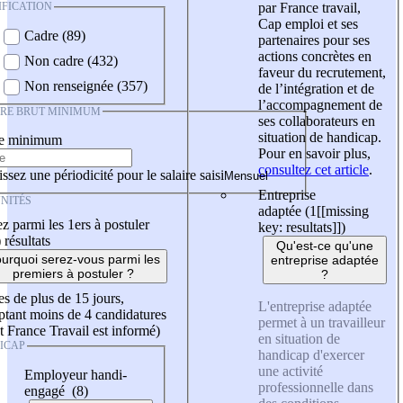
IFICATION
par France travail,
Cap emploi et ses
Cadre (89)
partenaires pour ses
actions concrètes en
Non cadre (432)
faveur du recrutement,
Non renseignée (357)
de l’intégration et de
l’accompagnement de
IRE BRUT MINIMUM
ses collaborateurs en
situation de handicap.
re minimum
Pour en savoir plus,
consultez cet article
.
ssez une périodicité pour le salaire saisi
Entreprise
NITÉS
adaptée (1
[[missing
z parmi les 1ers à postuler
key: resultats]]
)
)
résultats
Qu'est-ce qu'une
urquoi serez-vous parmi les
entreprise adaptée
premiers à postuler ?
?
es de plus de 15 jours,
L'entreprise adaptée
tant moins de 4 candidatures
permet à un travailleur
t France Travail est informé)
en situation de
ICAP
handicap d'exercer
une activité
Employeur handi-
professionnelle dans
engagé (8)