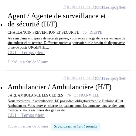
Ajouter cette offre à ma sélection
CDI
Temps plein
Agent / Agente de surveillance et
de sécurité (H/F)
CHALLANCIN PREVENTION ET SECURITE -
76 - DIEPPE
Au sein d'une entreprise de securité privée, vous serez chargé de la surveillance de
site industriel ou tertaire. Différents postes a pourvoir sur le bassin de dieppe avec
prise de poste URGENTE....
CDI - Temps plein
Publié il y a plus de 30 jours
Ajouter cette offre à ma sélection
CDI
Temps plein
Ambulancier / Ambulancière (H/F)
SARL AMBULANCE LES CEDRES -
76 - OFFRANVILLE
Nous recrutons un ambulancier H/F possédant obligatoirement le Diplôme d'État
Ambulancier. Vous serez en charge les patients pour les emmener aux rendez-vous
médicaux. vous assurerez des gardes de...
CDI - Temps plein
Publié il y a plus de 30 jours
Soyez parmi les 1ers à postuler