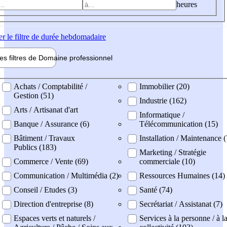
heures
er
le filtre de durée hebdomadaire
les filtres de
Domaine pro
fessionnel
ne professionel
Achats / Comptabilité /
Immobilier (20)
Gestion (51)
Industrie (162)
Arts / Artisanat d'art
Informatique /
Banque / Assurance (6)
Télécommunication (15)
Bâtiment / Travaux
Installation / Maintenance 
Publics (183)
Marketing / Stratégie
Commerce / Vente (69)
commerciale (10)
Communication / Multimédia (2)
Ressources Humaines (14)
Conseil / Etudes (3)
Santé (74)
Direction d'entreprise (8)
Secrétariat / Assistanat (7)
Espaces verts et naturels /
Services à la personne / à l