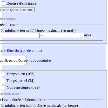
Reprise d'entreprise
plus
de types de contrat
 DE CONTRAT
ée de contrat
ée minimale (en mois)
Durée maximale (en mois)
mois
er
le filtre du type de contrat
les filtres de
Durée hebdo
madaire
 hebdomadaire
Temps plein (162)
Temps partiel (34)
Non renseignée (682)
 HEBDOMADAIRE
cisez la durée hebdomadaire :
ée minimale (en heure)
Durée maximale (en heure)