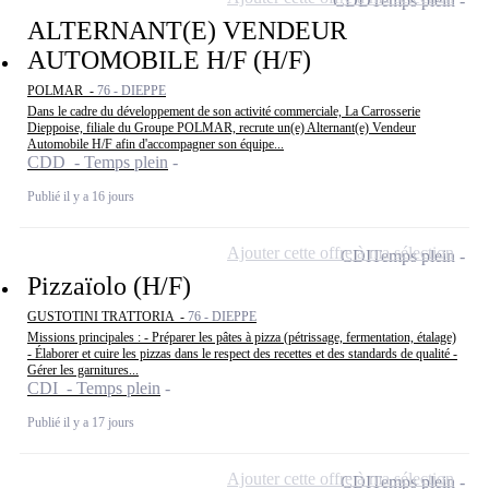
CDD
Temps plein
ALTERNANT(E) VENDEUR
AUTOMOBILE H/F (H/F)
POLMAR -
76 - DIEPPE
Dans le cadre du développement de son activité commerciale, La Carrosserie
Dieppoise, filiale du Groupe POLMAR, recrute un(e) Alternant(e) Vendeur
Automobile H/F afin d'accompagner son équipe...
CDD - Temps plein
Publié il y a 16 jours
Ajouter cette offre à ma sélection
CDI
Temps plein
Pizzaïolo (H/F)
GUSTOTINI TRATTORIA -
76 - DIEPPE
Missions principales : - Préparer les pâtes à pizza (pétrissage, fermentation, étalage)
- Élaborer et cuire les pizzas dans le respect des recettes et des standards de qualité -
Gérer les garnitures...
CDI - Temps plein
Publié il y a 17 jours
Ajouter cette offre à ma sélection
CDI
Temps plein