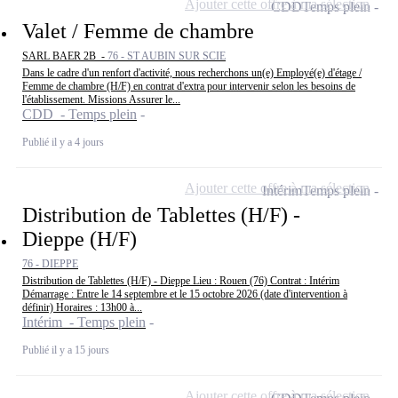
Ajouter cette offre à ma sélection
CDD
Temps plein
Valet / Femme de chambre
SARL BAER 2B -
76 - ST AUBIN SUR SCIE
Dans le cadre d'un renfort d'activité, nous recherchons un(e) Employé(e) d'étage /
Femme de chambre (H/F) en contrat d'extra pour intervenir selon les besoins de
l'établissement. Missions Assurer le...
CDD - Temps plein
Publié il y a 4 jours
Ajouter cette offre à ma sélection
Intérim
Temps plein
Distribution de Tablettes (H/F) -
Dieppe (H/F)
76 - DIEPPE
Distribution de Tablettes (H/F) - Dieppe Lieu : Rouen (76) Contrat : Intérim
Démarrage : Entre le 14 septembre et le 15 octobre 2026 (date d'intervention à
définir) Horaires : 13h00 à...
Intérim - Temps plein
Publié il y a 15 jours
Ajouter cette offre à ma sélection