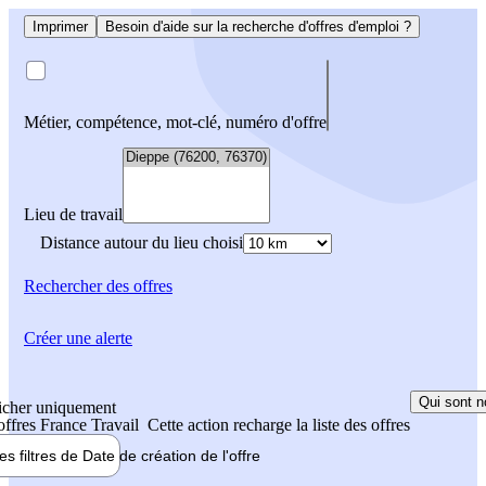
Imprimer
Besoin d'aide sur la recherche d'offres d'emploi ?
Métier, compétence, mot-clé, numéro d'offre
Lieu de travail
Distance autour du lieu choisi
Rechercher
des offres
Créer une alerte
Qui sont n
icher uniquement
 offres France Travail
Cette action recharge la liste des offres
les filtres de
Date de création
de l'offre