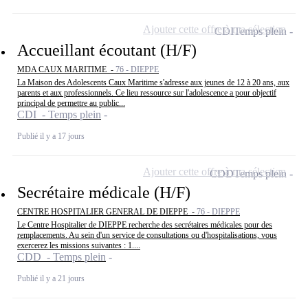
Ajouter cette offre à ma sélection
CDI
Temps plein
Accueillant écoutant (H/F)
MDA CAUX MARITIME -
76 - DIEPPE
La Maison des Adolescents Caux Maritime s'adresse aux jeunes de 12 à 20 ans, aux
parents et aux professionnels. Ce lieu ressource sur l'adolescence a pour objectif
principal de permettre au public...
CDI - Temps plein
Publié il y a 17 jours
Ajouter cette offre à ma sélection
CDD
Temps plein
Secrétaire médicale (H/F)
CENTRE HOSPITALIER GENERAL DE DIEPPE -
76 - DIEPPE
Le Centre Hospitalier de DIEPPE recherche des secrétaires médicales pour des
remplacements. Au sein d'un service de consultations ou d'hospitalisations, vous
exercerez les missions suivantes : 1....
CDD - Temps plein
Publié il y a 21 jours