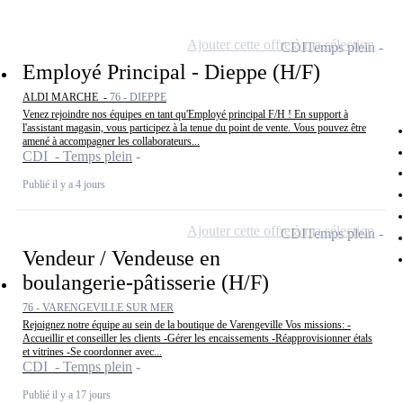
Ajouter cette offre à ma sélection
CDI
Temps plein
Employé Principal - Dieppe (H/F)
ALDI MARCHE -
76 - DIEPPE
Venez rejoindre nos équipes en tant qu'Employé principal F/H ! En support à
l'assistant magasin, vous participez à la tenue du point de vente. Vous pouvez être
amené à accompagner les collaborateurs...
CDI - Temps plein
Publié il y a 4 jours
Ajouter cette offre à ma sélection
CDI
Temps plein
Vendeur / Vendeuse en
boulangerie-pâtisserie (H/F)
76 - VARENGEVILLE SUR MER
Rejoignez notre équipe au sein de la boutique de Varengeville Vos missions: -
Accueillir et conseiller les clients -Gérer les encaissements -Réapprovisionner étals
et vitrines -Se coordonner avec...
CDI - Temps plein
Publié il y a 17 jours