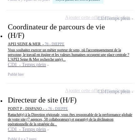
Ajouter cette offre à ma sélection
CDI
Temps plein
Coordinateur de parcours de vie
(H/F)
APEI SEINE & MER -
76 - DIEPPE
Vous souhaitez exercer un métier porteur de sens, où l'accompagnement de la
personne, le travail en équipe et les valeurs humaines occupent une place centrale ?
L'APEI Seine & Mer recherche un(e)...
CDI - Temps plein
Publié hier
Ajouter cette offre à ma sélection
CDI
Temps plein
Directeur de site (H/F)
POINT P - DISPANO - -
76 - DIEPPE
Rattaché(e) à la Direction régionale, vous êtes responsable de la performance globale
de votre site (7 agences, 58 collaborateurs) et garant(e) de la déclinaison
opérationnelle de la stratégie du...
CDI - Temps plein
Publié il y a 2 jours