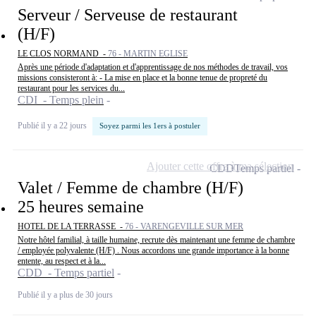
Serveur / Serveuse de restaurant
(H/F)
LE CLOS NORMAND -
76 - MARTIN EGLISE
Après une période d'adaptation et d'apprentissage de nos méthodes de travail, vos
missions consisteront à: - La mise en place et la bonne tenue de propreté du
restaurant pour les services du...
CDI - Temps plein
Publié il y a 22 jours
Soyez parmi les 1ers à postuler
Ajouter cette offre à ma sélection
CDD
Temps partiel
Valet / Femme de chambre (H/F)
25 heures semaine
HOTEL DE LA TERRASSE -
76 - VARENGEVILLE SUR MER
Notre hôtel familial, à taille humaine, recrute dès maintenant une femme de chambre
/ employée polyvalente (H/F) . Nous accordons une grande importance à la bonne
entente, au respect et à la...
CDD - Temps partiel
Publié il y a plus de 30 jours