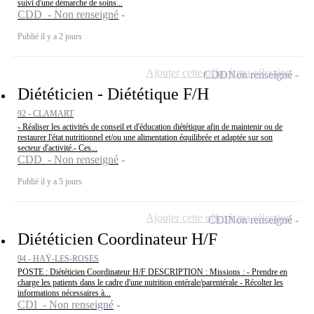
suivi d'une démarche de soins...
CDD - Non renseigné
Publié il y a 2 jours
Ajouter cette offre à ma sélection
CDD
Non renseigné
Diététicien - Diététique F/H
92 - CLAMART
- Réaliser les activités de conseil et d'éducation diététique afin de maintenir ou de
restaurer l'état nutritionnel et/ou une alimentation équilibrée et adaptée sur son
secteur d'activité.- Ces...
CDD - Non renseigné
Publié il y a 5 jours
Ajouter cette offre à ma sélection
CDI
Non renseigné
Diététicien Coordinateur H/F
94 - HAŸ-LES-ROSES
POSTE : Diététicien Coordinateur H/F DESCRIPTION : Missions : - Prendre en
charge les patients dans le cadre d'une nutrition entérale/parentérale - Récolter les
informations nécessaires à...
CDI - Non renseigné