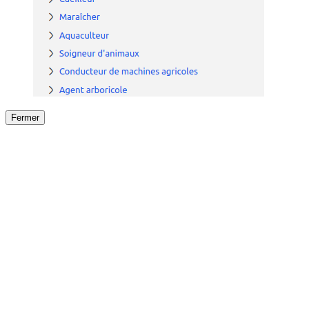
Fermer
Fermer
le détail de l'offre
/
Offre
sur
Offre précéden