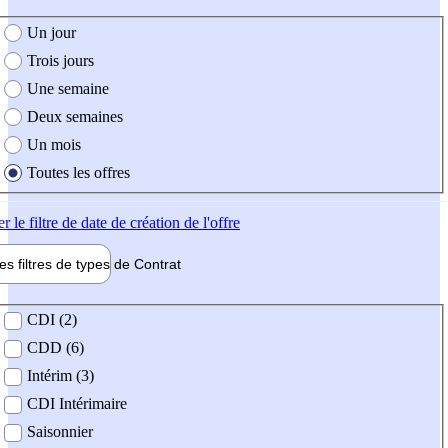
e création de l'offre
Un jour
Trois jours
Une semaine
Deux semaines
Un mois
Toutes les offres
er
le filtre de date de création de l'offre
les filtres de types de
Contrat
de contrat
CDI (2)
CDD (6)
Intérim (3)
CDI Intérimaire
Saisonnier