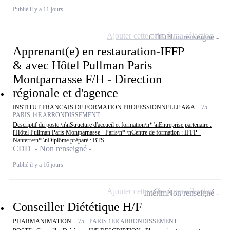
Publié il y a 11 jours
Ajouter cette offre à ma sélection
CDD
Non renseigné
Apprenant(e) en restauration-IFFP
& avec Hôtel Pullman Paris
Montparnasse F/H - Direction
régionale et d'agence
INSTITUT FRANCAIS DE FORMATION PROFESSIONNELLE A&A -
75 -
PARIS 14E ARRONDISSEMENT
Descriptif du poste:\n\nStructure d'accueil et formation\n* \nEntreprise partenaire :
l'Hôtel Pullman Paris Montparnasse - Paris\n* \nCentre de formation : IFFP -
Nanterre\n* \nDiplôme préparé : BTS...
CDD - Non renseigné
Publié il y a 16 jours
Ajouter cette offre à ma sélection
Intérim
Non renseigné
Conseiller Diététique H/F
PHARMANIMATION -
75 - PARIS 1ER ARRONDISSEMENT