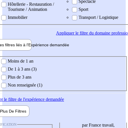
Spectacle
Hôtellerie - Restauration /
Tourisme / Animation
Sport
Immobilier
Transport / Logistique
Appliquer
le filtre du domaine professi
es filtres liés à l'
Expérience
demandée
ience demandée
Moins de 1 an
De 1 à 3 ans (3)
Plus de 3 ans
Non renseignée (1)
er
le filtre de l'expérience demandée
Plus De
Filtres
IFICATION
par France travail,