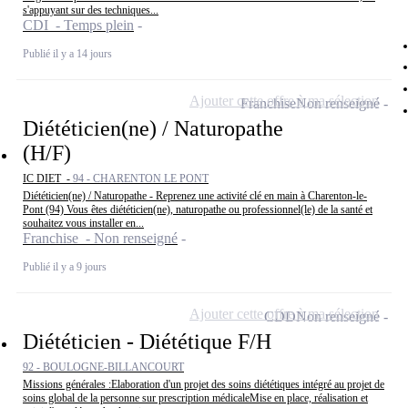
s'appuyant sur des techniques...
CDI - Temps plein
Publié il y a 14 jours
Ajouter cette offre à ma sélection
Franchise
Non renseigné
Diététicien(ne) / Naturopathe
(H/F)
IC DIET -
94 - CHARENTON LE PONT
Diététicien(ne) / Naturopathe - Reprenez une activité clé en main à Charenton-le-
Pont (94) Vous êtes diététicien(ne), naturopathe ou professionnel(le) de la santé et
souhaitez vous installer en...
Franchise - Non renseigné
Publié il y a 9 jours
Ajouter cette offre à ma sélection
CDD
Non renseigné
Diététicien - Diététique F/H
92 - BOULOGNE-BILLANCOURT
Missions générales :Elaboration d'un projet des soins diététiques intégré au projet de
soins global de la personne sur prescription médicaleMise en place, réalisation et