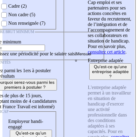
Cap emploi et ses
Cadre (2)
partenaires pour ses
actions concrètes en
Non cadre (5)
faveur du recrutement,
Non renseignée (7)
de l’intégration et de
l’accompagnement de
IRE BRUT MINIMUM
ses collaborateurs en
situation de handicap.
re minimum
Pour en savoir plus,
consultez cet article
.
ssez une périodicité pour le salaire saisi
Entreprise adaptée
NITÉS
Qu'est-ce qu'une
z parmi les 1ers à postuler
entreprise adaptée
résultats
?
urquoi serez-vous parmi les
L'entreprise adaptée
premiers à postuler ?
permet à un travailleur
es de plus de 15 jours,
en situation de
tant moins de 4 candidatures
handicap d'exercer
t France Travail est informé)
une activité
ICAP
professionnelle dans
des conditions
Employeur handi-
adaptées à ses
engagé
capacités. Pour en
Qu'est-ce qu'un
savoir plus,
consultez