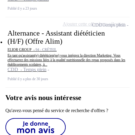
Publié il y a 23 jours
Ajouter cette offre à ma sélection
CDD
Temps plein
Alternance - Assistant diététicien
(H/F) (Offre Alim)
ELIOR GROUP -
94 - CRÉTEIL
En tant qu'assistant(e) diététicien(ne) vous intégrez la direction Marketing. Vous
effectuerez des missions liées à la qualité nutritionnelle des repas proposés dans les
établissements scolaires, à...
CDD - Temps plein
Publié il y a plus de 30 jours
Votre avis nous intéresse
Qu'avez-vous pensé du service de recherche d'offres ?