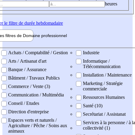
heures
er
le filtre de durée hebdomadaire
les filtres de
Domaine pro
fessionnel
ne professionel
Achats / Comptabilité / Gestion
Industrie
Arts / Artisanat d'art
Informatique /
Télécommunication
Banque / Assurance
Installation / Maintenance
Bâtiment / Travaux Publics
Marketing / Stratégie
Commerce / Vente (3)
commerciale
Communication / Multimédia
Ressources Humaines
Conseil / Etudes
Santé (10)
Direction d'entreprise
Secrétariat / Assistanat
Espaces verts et naturels /
Services à la personne / à l
Agriculture / Pêche / Soins aux
collectivité (1)
animaux