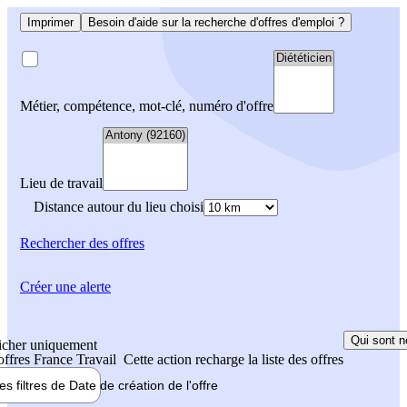
Imprimer
Besoin d'aide sur la recherche d'offres d'emploi ?
Métier, compétence, mot-clé, numéro d'offre
Lieu de travail
Distance autour du lieu choisi
Rechercher
des offres
Créer une alerte
Qui sont n
icher uniquement
 offres France Travail
Cette action recharge la liste des offres
les filtres de
Date de création
de l'offre