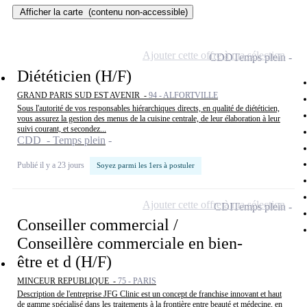
Afficher la carte
(contenu non-accessible)
Ajouter cette offre à ma sélection
CDD
Temps plein
Diététicien (H/F)
GRAND PARIS SUD EST AVENIR -
94 - ALFORTVILLE
Sous l'autorité de vos responsables hiérarchiques directs, en qualité de diététicien,
vous assurez la gestion des menus de la cuisine centrale, de leur élaboration à leur
suivi courant, et secondez...
CDD - Temps plein
Publié il y a 23 jours
Soyez parmi les 1ers à postuler
Ajouter cette offre à ma sélection
CDI
Temps plein
Conseiller commercial /
Conseillère commerciale en bien-
être et d (H/F)
MINCEUR REPUBLIQUE -
75 - PARIS
Description de l'entreprise JFG Clinic est un concept de franchise innovant et haut
de gamme spécialisé dans les traitements à la frontière entre beauté et médecine, en