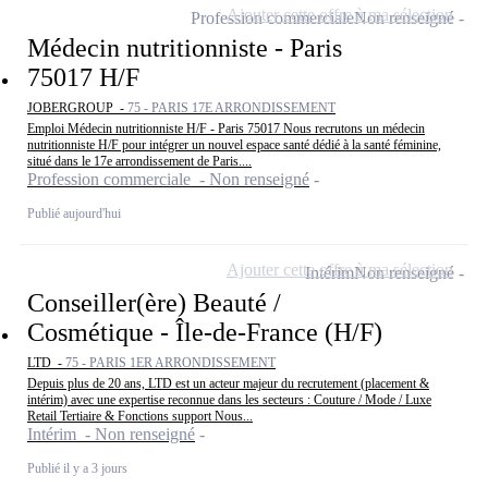
Ajouter cette offre à ma sélection
Profession commerciale
Non renseigné
Médecin nutritionniste - Paris
75017 H/F
JOBERGROUP -
75 - PARIS 17E ARRONDISSEMENT
Emploi Médecin nutritionniste H/F - Paris 75017 Nous recrutons un médecin
nutritionniste H/F pour intégrer un nouvel espace santé dédié à la santé féminine,
situé dans le 17e arrondissement de Paris....
Profession commerciale - Non renseigné
Publié aujourd'hui
Ajouter cette offre à ma sélection
Intérim
Non renseigné
Conseiller(ère) Beauté /
Cosmétique - Île-de-France (H/F)
LTD -
75 - PARIS 1ER ARRONDISSEMENT
Depuis plus de 20 ans, LTD est un acteur majeur du recrutement (placement &
intérim) avec une expertise reconnue dans les secteurs : Couture / Mode / Luxe
Retail Tertiaire & Fonctions support Nous...
Intérim - Non renseigné
Publié il y a 3 jours