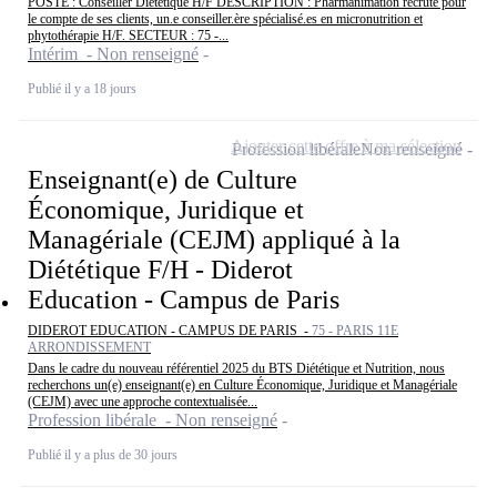
POSTE : Conseiller Diététique H/F DESCRIPTION : Pharmanimation recrute pour
le compte de ses clients, un.e conseiller.ère spécialisé.es en micronutrition et
phytothérapie H/F. SECTEUR : 75 -...
Intérim - Non renseigné
Publié il y a 18 jours
Ajouter cette offre à ma sélection
Profession libérale
Non renseigné
Enseignant(e) de Culture
Économique, Juridique et
Managériale (CEJM) appliqué à la
Diététique F/H - Diderot
Education - Campus de Paris
DIDEROT EDUCATION - CAMPUS DE PARIS -
75 - PARIS 11E
ARRONDISSEMENT
Dans le cadre du nouveau référentiel 2025 du BTS Diététique et Nutrition, nous
recherchons un(e) enseignant(e) en Culture Économique, Juridique et Managériale
(CEJM) avec une approche contextualisée...
Profession libérale - Non renseigné
Publié il y a plus de 30 jours