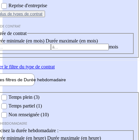
Reprise d'entreprise
plus
de types de contrat
 DE CONTRAT
ée de contrat
ée minimale (en mois)
Durée maximale (en mois)
mois
er
le filtre du type de contrat
les filtres de
Durée hebdo
madaire
 hebdomadaire
Temps plein (3)
Temps partiel (1)
Non renseignée (10)
 HEBDOMADAIRE
cisez la durée hebdomadaire :
ée minimale (en heure)
Durée maximale (en heure)