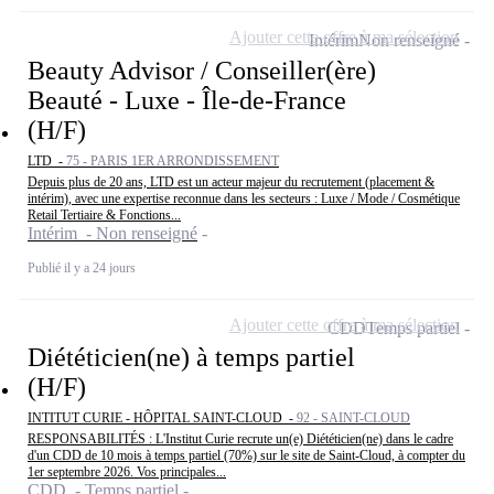
Ajouter cette offre à ma sélection
Intérim
Non renseigné
Beauty Advisor / Conseiller(ère)
Beauté - Luxe - Île-de-France
(H/F)
LTD -
75 - PARIS 1ER ARRONDISSEMENT
Depuis plus de 20 ans, LTD est un acteur majeur du recrutement (placement &
intérim), avec une expertise reconnue dans les secteurs : Luxe / Mode / Cosmétique
Retail Tertiaire & Fonctions...
Intérim - Non renseigné
Publié il y a 24 jours
Ajouter cette offre à ma sélection
CDD
Temps partiel
Diététicien(ne) à temps partiel
(H/F)
INTITUT CURIE - HÔPITAL SAINT-CLOUD -
92 - SAINT-CLOUD
RESPONSABILITÉS : L'Institut Curie recrute un(e) Diététicien(ne) dans le cadre
d'un CDD de 10 mois à temps partiel (70%) sur le site de Saint-Cloud, à compter du
1er septembre 2026. Vos principales...
CDD - Temps partiel