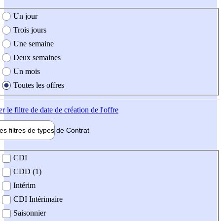
e création de l'offre
Un jour
Trois jours
Une semaine
Deux semaines
Un mois
Toutes les offres
er
le filtre de date de création de l'offre
les filtres de types de
Contrat
de contrat
CDI
CDD (1)
Intérim
CDI Intérimaire
Saisonnier