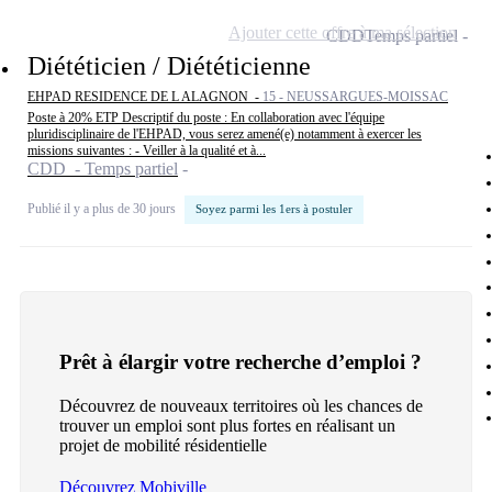
Ajouter cette offre à ma sélection
CDD
Temps partiel
Diététicien / Diététicienne
EHPAD RESIDENCE DE L ALAGNON -
15 - NEUSSARGUES-MOISSAC
Poste à 20% ETP Descriptif du poste : En collaboration avec l'équipe
pluridisciplinaire de l'EHPAD, vous serez amené(e) notamment à exercer les
missions suivantes : - Veiller à la qualité et à...
CDD - Temps partiel
Publié il y a plus de 30 jours
Soyez parmi les 1ers à postuler
Prêt à élargir votre recherche d’emploi ?
Découvrez de nouveaux territoires où les chances de
trouver un emploi sont plus fortes en réalisant un
projet de mobilité résidentielle
Découvrez Mobiville