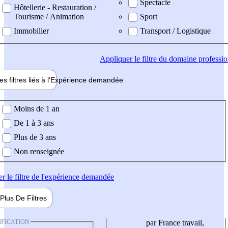
Spectacle
Hôtellerie - Restauration /
Tourisme / Animation
Sport
Immobilier
Transport / Logistique
Appliquer
le filtre du domaine professi
es filtres liés à l'
Expérience
demandée
ience demandée
Moins de 1 an
De 1 à 3 ans
Plus de 3 ans
Non renseignée
er
le filtre de l'expérience demandée
Plus De
Filtres
IFICATION
par France travail,