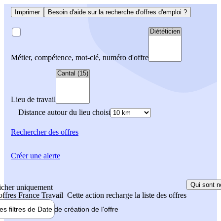
Imprimer
Besoin d'aide sur la recherche d'offres d'emploi ?
Métier, compétence, mot-clé, numéro d'offre
Lieu de travail
Distance autour du lieu choisi
Rechercher
des offres
Créer une alerte
Qui sont n
icher uniquement
 offres France Travail
Cette action recharge la liste des offres
les filtres de
Date de création
de l'offre