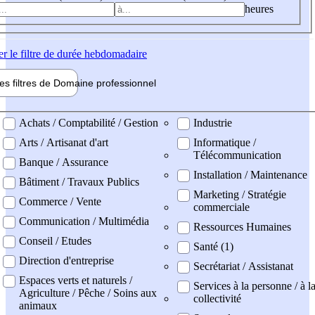
heures
er
le filtre de durée hebdomadaire
les filtres de
Domaine pro
fessionnel
ne professionel
Achats / Comptabilité / Gestion
Industrie
Arts / Artisanat d'art
Informatique /
Télécommunication
Banque / Assurance
Installation / Maintenance
Bâtiment / Travaux Publics
Marketing / Stratégie
Commerce / Vente
commerciale
Communication / Multimédia
Ressources Humaines
Conseil / Etudes
Santé (1)
Direction d'entreprise
Secrétariat / Assistanat
Espaces verts et naturels /
Services à la personne / à l
Agriculture / Pêche / Soins aux
collectivité
animaux