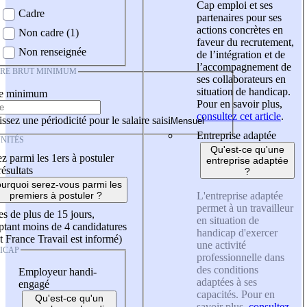
Cap emploi et ses
Cadre
partenaires pour ses
actions concrètes en
Non cadre (1)
faveur du recrutement,
Non renseignée
de l’intégration et de
l’accompagnement de
IRE BRUT MINIMUM
ses collaborateurs en
situation de handicap.
re minimum
Pour en savoir plus,
consultez cet article
.
ssez une périodicité pour le salaire saisi
Entreprise adaptée
NITÉS
Qu'est-ce qu'une
z parmi les 1ers à postuler
entreprise adaptée
résultats
?
urquoi serez-vous parmi les
L'entreprise adaptée
premiers à postuler ?
permet à un travailleur
es de plus de 15 jours,
en situation de
tant moins de 4 candidatures
handicap d'exercer
t France Travail est informé)
une activité
ICAP
professionnelle dans
des conditions
Employeur handi-
adaptées à ses
engagé
capacités. Pour en
Qu'est-ce qu'un
savoir plus,
consultez