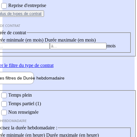
Reprise d'entreprise
plus
de types de contrat
 DE CONTRAT
ée de contrat
ée minimale (en mois)
Durée maximale (en mois)
mois
er
le filtre du type de contrat
les filtres de
Durée hebdo
madaire
 hebdomadaire
Temps plein
Temps partiel (1)
Non renseignée
 HEBDOMADAIRE
cisez la durée hebdomadaire :
ée minimale (en heure)
Durée maximale (en heure)