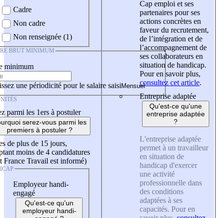
Cap emploi et ses
Cadre
partenaires pour ses
actions concrètes en
Non cadre
faveur du recrutement,
Non renseignée (1)
de l’intégration et de
l’accompagnement de
IRE BRUT MINIMUM
ses collaborateurs en
situation de handicap.
re minimum
Pour en savoir plus,
consultez cet article
.
ssez une périodicité pour le salaire saisi
Entreprise adaptée
NITÉS
Qu'est-ce qu'une
z parmi les 1ers à postuler
entreprise adaptée
?
urquoi serez-vous parmi les
premiers à postuler ?
L'entreprise adaptée
es de plus de 15 jours,
permet à un travailleur
tant moins de 4 candidatures
en situation de
t France Travail est informé)
handicap d'exercer
ICAP
une activité
professionnelle dans
Employeur handi-
des conditions
engagé
adaptées à ses
Qu'est-ce qu'un
capacités. Pour en
employeur handi-
savoir plus,
consultez