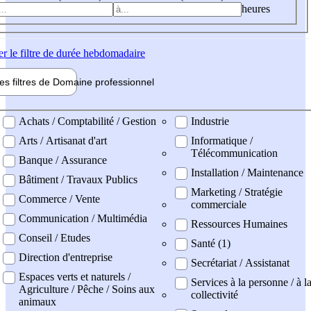
heures
er
le filtre de durée hebdomadaire
les filtres de
Domaine pro
fessionnel
ne professionel
Achats / Comptabilité / Gestion
Industrie
Arts / Artisanat d'art
Informatique /
Télécommunication
Banque / Assurance
Installation / Maintenance
Bâtiment / Travaux Publics
Marketing / Stratégie
Commerce / Vente
commerciale
Communication / Multimédia
Ressources Humaines
Conseil / Etudes
Santé (1)
Direction d'entreprise
Secrétariat / Assistanat
Espaces verts et naturels /
Services à la personne / à l
Agriculture / Pêche / Soins aux
collectivité
animaux