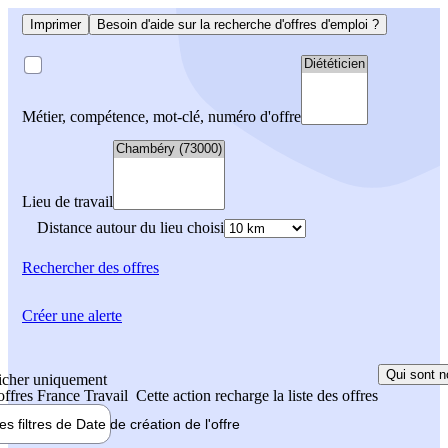
Imprimer
Besoin d'aide sur la recherche d'offres d'emploi ?
Métier, compétence, mot-clé, numéro d'offre
Lieu de travail
Distance autour du lieu choisi
Rechercher
des offres
Créer une alerte
Qui sont n
icher uniquement
 offres France Travail
Cette action recharge la liste des offres
les filtres de
Date de création
de l'offre