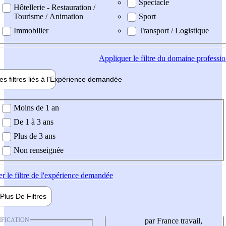
Spectacle
Hôtellerie - Restauration /
Tourisme / Animation
Sport
Immobilier
Transport / Logistique
Appliquer
le filtre du domaine professi
es filtres liés à l'
Expérience
demandée
ience demandée
Moins de 1 an
De 1 à 3 ans
Plus de 3 ans
Non renseignée
er
le filtre de l'expérience demandée
Plus De
Filtres
IFICATION
par France travail,