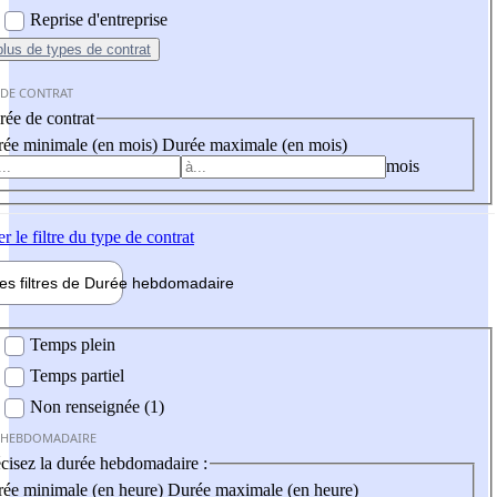
Reprise d'entreprise
plus
de types de contrat
 DE CONTRAT
ée de contrat
ée minimale (en mois)
Durée maximale (en mois)
mois
er
le filtre du type de contrat
les filtres de
Durée hebdo
madaire
 hebdomadaire
Temps plein
Temps partiel
Non renseignée (1)
 HEBDOMADAIRE
cisez la durée hebdomadaire :
ée minimale (en heure)
Durée maximale (en heure)