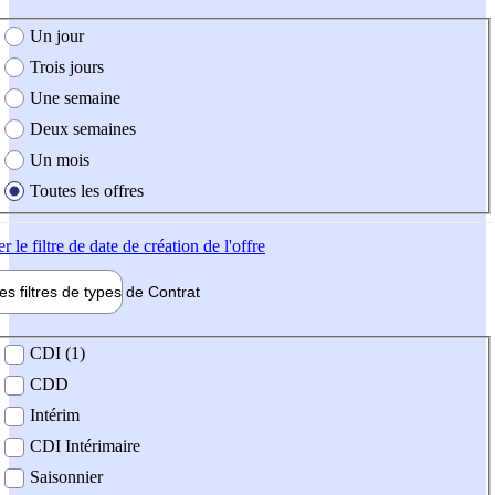
e création de l'offre
Un jour
Trois jours
Une semaine
Deux semaines
Un mois
Toutes les offres
er
le filtre de date de création de l'offre
les filtres de types de
Contrat
de contrat
CDI (1)
CDD
Intérim
CDI Intérimaire
Saisonnier