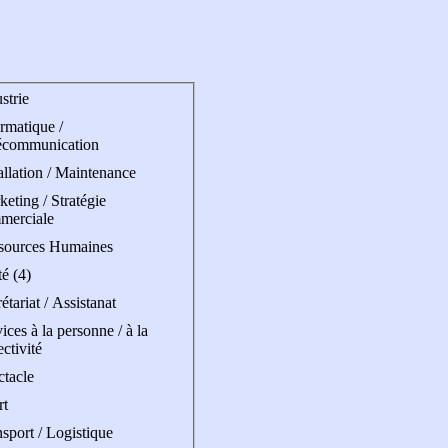
strie
rmatique /
écommunication
allation / Maintenance
eting / Stratégie
merciale
sources Humaines
é (4)
étariat / Assistanat
ices à la personne / à la
ectivité
ctacle
rt
sport / Logistique