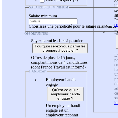
de
l
SALAIRE BRUT MINIMUM
se
si
Salaire minimum
Po
co
Choisissez une périodicité pour le salaire saisi
En
OPPORTUNITÉS
Soyez parmi les 1ers à postuler
Pourquoi serez-vous parmi les
premiers à postuler ?
L'
Offres de plus de 15 jours,
pe
comptant moins de 4 candidatures
en
(dont France Travail est informé)
ha
HANDICAP
un
pr
Employeur handi-
de
engagé
ad
Qu'est-ce qu'un
ca
employeur handi-
sa
engagé ?
le
Un employeur handi-
engagé est un
employeur reconnu