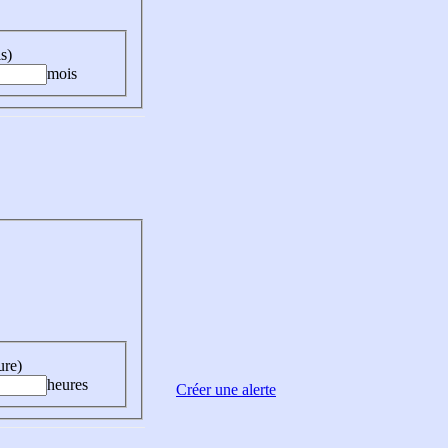
s)
mois
ure)
heures
Créer une alerte