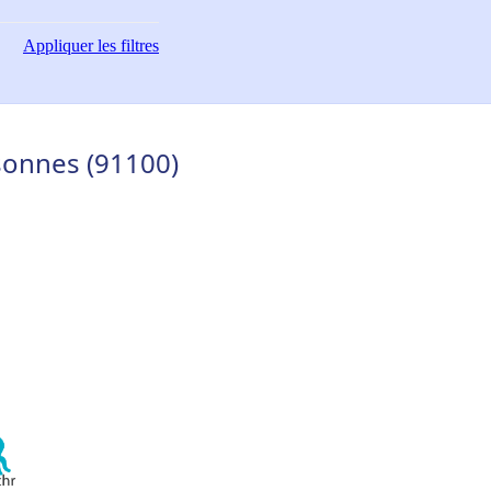
Appliquer
les filtres
ssonnes (91100)