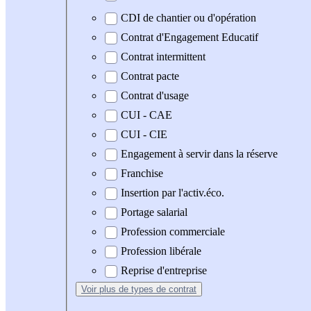
CDI de chantier ou d'opération
Contrat d'Engagement Educatif
Contrat intermittent
Contrat pacte
Contrat d'usage
CUI - CAE
CUI - CIE
Engagement à servir dans la réserve
Franchise
Insertion par l'activ.éco.
Portage salarial
Profession commerciale
Profession libérale
Reprise d'entreprise
Voir plus
de types de contrat