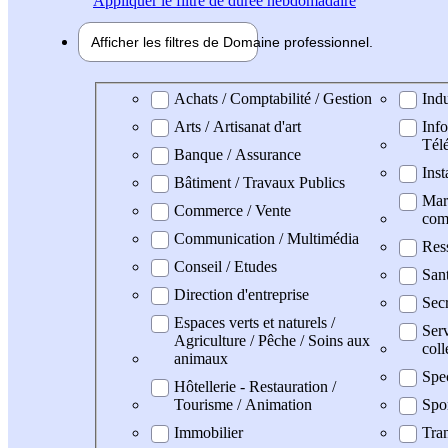
Appliquer
le filtre de durée hebdomadaire
Afficher les filtres de
Domaine pro
fessionnel
Domaine professionel
Achats / Comptabilité / Gestion
Indu
Arts / Artisanat d'art
Info
Tél
Banque / Assurance
Inst
Bâtiment / Travaux Publics
Mark
Commerce / Vente
com
Communication / Multimédia
Res
Conseil / Etudes
Sant
Direction d'entreprise
Secr
Espaces verts et naturels /
Serv
Agriculture / Pêche / Soins aux
coll
animaux
Spe
Hôtellerie - Restauration /
Tourisme / Animation
Spo
Immobilier
Tran