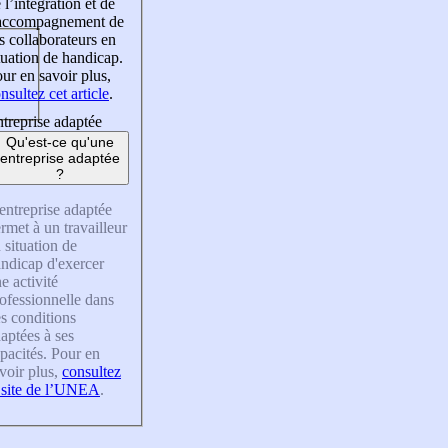
 l’intégration et de
’accompagnement de
s collaborateurs en
tuation de handicap.
ur en savoir plus,
nsultez cet article
.
treprise adaptée
Qu'est-ce qu'une
entreprise adaptée
?
entreprise adaptée
rmet à un travailleur
 situation de
ndicap d'exercer
e activité
ofessionnelle dans
s conditions
aptées à ses
pacités. Pour en
voir plus,
consultez
 site de l’UNEA
.