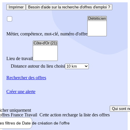
Imprimer
Besoin d'aide sur la recherche d'offres d'emploi ?
Métier, compétence, mot-clé, numéro d'offre
Lieu de travail
Distance autour du lieu choisi
Rechercher
des offres
Créer une alerte
Qui sont n
icher uniquement
 offres France Travail
Cette action recharge la liste des offres
les filtres de
Date de création
de l'offre