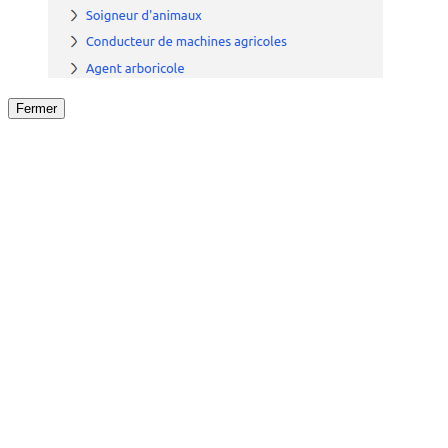
Fermer
Fermer
le détail de l'offre
/
Offre
sur
Offre précéden