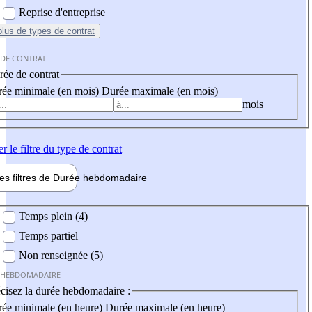
Reprise d'entreprise
plus
de types de contrat
 DE CONTRAT
ée de contrat
ée minimale (en mois)
Durée maximale (en mois)
mois
er
le filtre du type de contrat
les filtres de
Durée hebdo
madaire
 hebdomadaire
Temps plein (4)
Temps partiel
Non renseignée (5)
 HEBDOMADAIRE
cisez la durée hebdomadaire :
ée minimale (en heure)
Durée maximale (en heure)