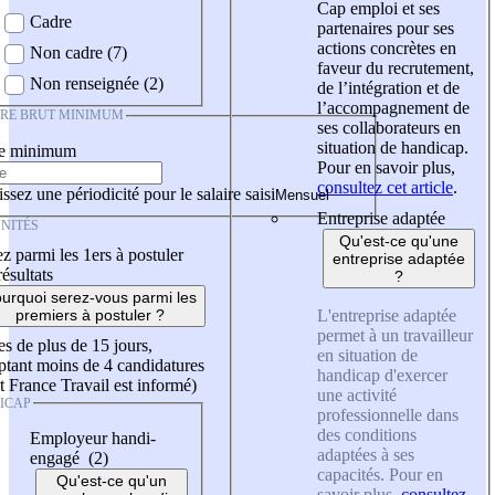
Cap emploi et ses
Cadre
partenaires pour ses
actions concrètes en
Non cadre (7)
faveur du recrutement,
Non renseignée (2)
de l’intégration et de
l’accompagnement de
IRE BRUT MINIMUM
ses collaborateurs en
situation de handicap.
re minimum
Pour en savoir plus,
consultez cet article
.
ssez une périodicité pour le salaire saisi
Entreprise adaptée
NITÉS
Qu'est-ce qu'une
z parmi les 1ers à postuler
entreprise adaptée
résultats
?
urquoi serez-vous parmi les
L'entreprise adaptée
premiers à postuler ?
permet à un travailleur
es de plus de 15 jours,
en situation de
tant moins de 4 candidatures
handicap d'exercer
t France Travail est informé)
une activité
ICAP
professionnelle dans
des conditions
Employeur handi-
adaptées à ses
engagé (2)
capacités. Pour en
Qu'est-ce qu'un
savoir plus,
consultez