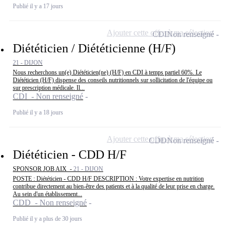
Publié il y a 17 jours
Ajouter cette offre à ma sélection
CDI
Non renseigné
Diététicien / Diététicienne (H/F)
21 - DIJON
Nous recherchons un(e) Diététicien(ne) (H/F) en CDI à temps partiel 60%. Le
Diététicien (H/F) dispense des conseils nutritionnels sur sollicitation de l'équipe ou
sur prescription médicale. Il...
CDI - Non renseigné
Publié il y a 18 jours
Ajouter cette offre à ma sélection
CDD
Non renseigné
Diététicien - CDD H/F
SPONSOR JOB AIX -
21 - DIJON
POSTE : Diététicien - CDD H/F DESCRIPTION : Votre expertise en nutrition
contribue directement au bien-être des patients et à la qualité de leur prise en charge.
Au sein d'un établissement...
CDD - Non renseigné
Publié il y a plus de 30 jours