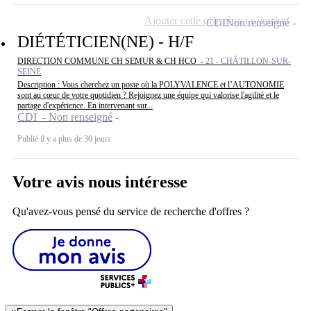
Ajouter cette offre à ma sélection
CDI
Non renseigné
DIÉTÉTICIEN(NE) - H/F
DIRECTION COMMUNE CH SEMUR & CH HCO -
21 - CHÂTILLON-SUR-
SEINE
Description : Vous cherchez un poste où la POLYVALENCE et l’AUTONOMIE
sont au cœur de votre quotidien ? Rejoignez une équipe qui valorise l'agilité et le
partage d'expérience. En intervenant sur...
CDI - Non renseigné
Publié il y a plus de 30 jours
Votre avis nous intéresse
Qu'avez-vous pensé du service de recherche d'offres ?