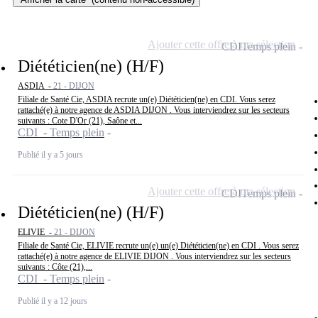
Ajouter cette offre à ma sélection
CDI
Temps plein
Diététicien(ne) (H/F)
ASDIA -
21 - DIJON
Filiale de Santé Cie, ASDIA recrute un(e) Diététicien(ne) en CDI. Vous serez
rattaché(e) à notre agence de ASDIA DIJON . Vous interviendrez sur les secteurs
suivants : Cote D'Or (21), Saône et...
CDI - Temps plein
Publié il y a 5 jours
Ajouter cette offre à ma sélection
CDI
Temps plein
Diététicien(ne) (H/F)
ELIVIE -
21 - DIJON
Filiale de Santé Cie, ELIVIE recrute un(e) un(e) Diététicien(ne) en CDI . Vous serez
rattaché(e) à notre agence de ELIVIE DIJON . Vous interviendrez sur les secteurs
suivants : Côte (21),...
CDI - Temps plein
Publié il y a 12 jours