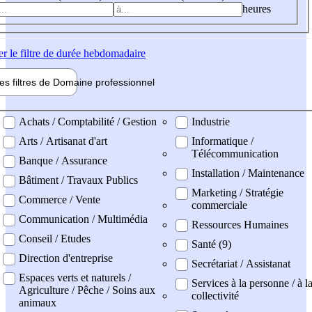
heures
er
le filtre de durée hebdomadaire
les filtres de
Domaine pro
fessionnel
ne professionel
Achats / Comptabilité / Gestion
Industrie
Arts / Artisanat d'art
Informatique /
Télécommunication
Banque / Assurance
Installation / Maintenance
Bâtiment / Travaux Publics
Marketing / Stratégie
Commerce / Vente
commerciale
Communication / Multimédia
Ressources Humaines
Conseil / Etudes
Santé (9)
Direction d'entreprise
Secrétariat / Assistanat
Espaces verts et naturels /
Services à la personne / à l
Agriculture / Pêche / Soins aux
collectivité
animaux