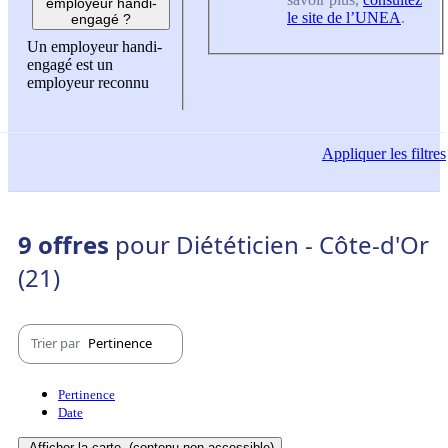
employeur handi-
le site de l’UNEA
.
engagé ?
Un employeur handi-
engagé est un
employeur reconnu
Appliquer
les filtres
9 offres
pour Diététicien - Côte-d'Or
(21)
Trier par
Pertinence
Pertinence
Date
Afficher la carte
(contenu non-accessible)