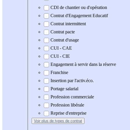
CDI de chantier ou d'opération
Contrat d'Engagement Educatif
Contrat intermittent
Contrat pacte
Contrat d'usage
CUI - CAE
CUI - CIE
Engagement à servir dans la réserve
Franchise
Insertion par l'activ.éco.
Portage salarial
Profession commerciale
Profession libérale
Reprise d'entreprise
Voir plus
de types de contrat