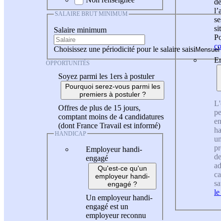
de
l
SALAIRE BRUT MINIMUM
se
si
Salaire minimum
Po
co
Choisissez une périodicité pour le salaire saisi
En
OPPORTUNITÉS
Soyez parmi les 1ers à postuler
Pourquoi serez-vous parmi les
premiers à postuler ?
L'
Offres de plus de 15 jours,
pe
comptant moins de 4 candidatures
en
(dont France Travail est informé)
ha
HANDICAP
un
pr
Employeur handi-
de
engagé
ad
Qu'est-ce qu'un
ca
employeur handi-
sa
engagé ?
le
Un employeur handi-
engagé est un
employeur reconnu