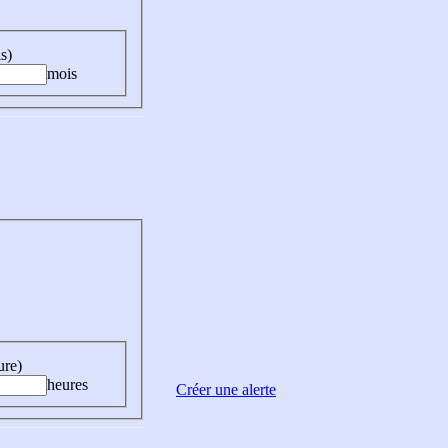
s)
mois
ure)
heures
Créer une alerte