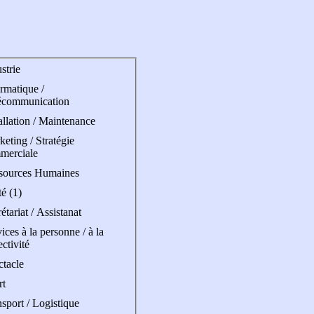
strie
rmatique /
écommunication
allation / Maintenance
eting / Stratégie
merciale
sources Humaines
é (1)
étariat / Assistanat
ices à la personne / à la
ectivité
ctacle
rt
sport / Logistique