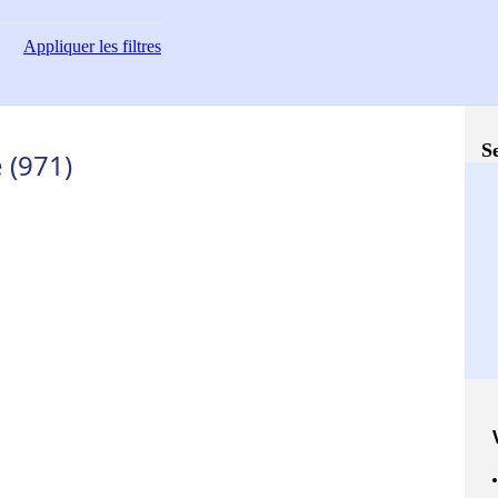
Appliquer
les filtres
S
 (971)