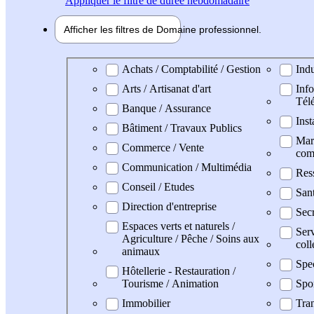
Appliquer
le filtre de durée hebdomadaire
Afficher les filtres de
Domaine pro
fessionnel
Domaine professionel
Achats / Comptabilité / Gestion
Indu
Arts / Artisanat d'art
Info
Tél
Banque / Assurance
Inst
Bâtiment / Travaux Publics
Mark
Commerce / Vente
com
Communication / Multimédia
Res
Conseil / Etudes
Sant
Direction d'entreprise
Secr
Espaces verts et naturels /
Serv
Agriculture / Pêche / Soins aux
coll
animaux
Spe
Hôtellerie - Restauration /
Tourisme / Animation
Spo
Immobilier
Tran