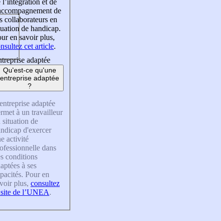
 l’intégration et de
’accompagnement de
s collaborateurs en
tuation de handicap.
ur en savoir plus,
nsultez cet article
.
treprise adaptée
Qu'est-ce qu'une
entreprise adaptée
?
entreprise adaptée
rmet à un travailleur
 situation de
ndicap d'exercer
e activité
ofessionnelle dans
s conditions
aptées à ses
pacités. Pour en
voir plus,
consultez
 site de l’UNEA
.