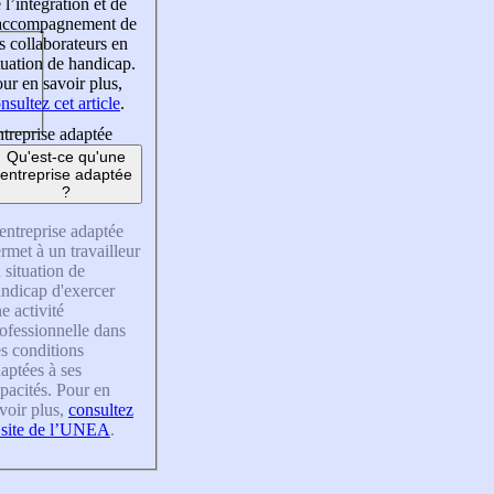
 l’intégration et de
’accompagnement de
s collaborateurs en
tuation de handicap.
ur en savoir plus,
nsultez cet article
.
treprise adaptée
Qu'est-ce qu'une
entreprise adaptée
?
entreprise adaptée
rmet à un travailleur
 situation de
ndicap d'exercer
e activité
ofessionnelle dans
s conditions
aptées à ses
pacités. Pour en
voir plus,
consultez
 site de l’UNEA
.