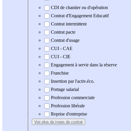
CDI de chantier ou d'opération
Contrat d'Engagement Educatif
Contrat intermittent
Contrat pacte
Contrat d'usage
CUI - CAE
CUI - CIE
Engagement à servir dans la réserve
Franchise
Insertion par l'activ.éco.
Portage salarial
Profession commerciale
Profession libérale
Reprise d'entreprise
Voir plus
de types de contrat