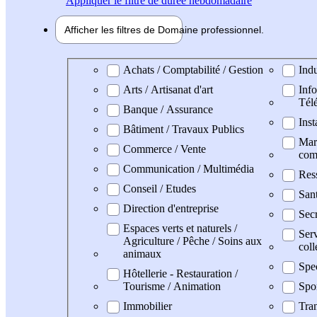
Appliquer
le filtre de durée hebdomadaire
Afficher les filtres de
Domaine pro
fessionnel
Domaine professionel
Achats / Comptabilité / Gestion
Indu
Arts / Artisanat d'art
Info
Tél
Banque / Assurance
Inst
Bâtiment / Travaux Publics
Mark
Commerce / Vente
com
Communication / Multimédia
Res
Conseil / Etudes
Sant
Direction d'entreprise
Secr
Espaces verts et naturels /
Serv
Agriculture / Pêche / Soins aux
coll
animaux
Spe
Hôtellerie - Restauration /
Tourisme / Animation
Spo
Immobilier
Tran