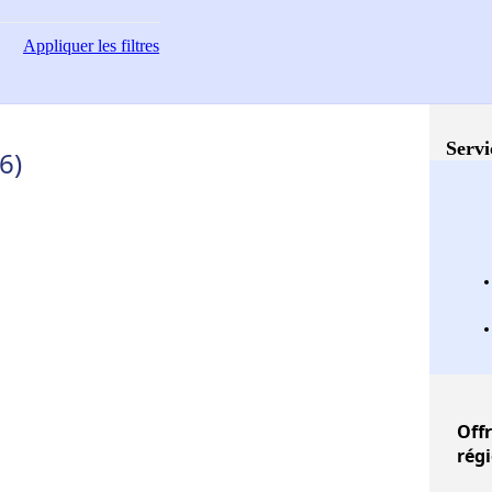
Appliquer
les filtres
Servi
6)
Off
rég