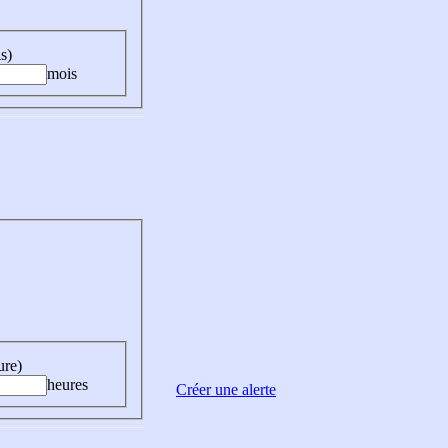
s)
mois
ure)
heures
Créer une alerte