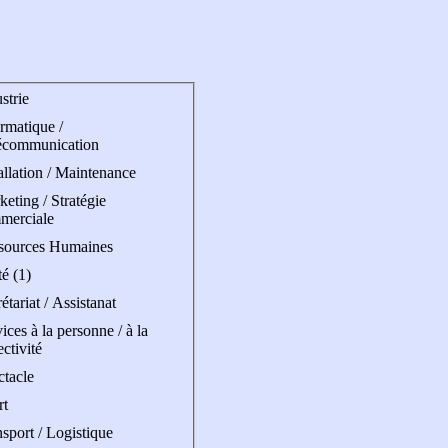
strie
rmatique /
écommunication
allation / Maintenance
eting / Stratégie
merciale
sources Humaines
é (1)
étariat / Assistanat
ices à la personne / à la
ectivité
ctacle
rt
sport / Logistique