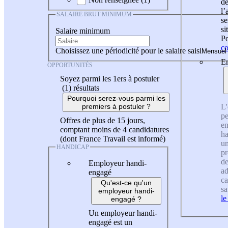
de
l
SALAIRE BRUT MINIMUM
se
si
Salaire minimum
Po
co
Choisissez une périodicité pour le salaire saisi
En
OPPORTUNITÉS
Soyez parmi les 1ers à postuler
(1)
résultats
Pourquoi serez-vous parmi les
L'
premiers à postuler ?
pe
Offres de plus de 15 jours,
en
comptant moins de 4 candidatures
ha
(dont France Travail est informé)
un
HANDICAP
pr
de
Employeur handi-
ad
engagé
ca
Qu'est-ce qu'un
sa
employeur handi-
le
engagé ?
Un employeur handi-
engagé est un