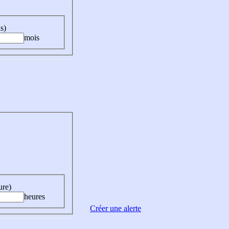
s)
mois
ure)
heures
Créer une alerte