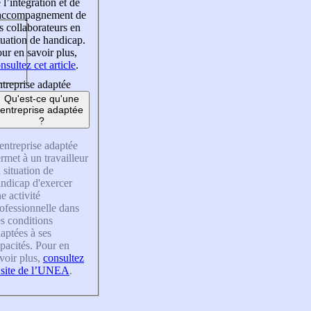
 l’intégration et de
’accompagnement de
s collaborateurs en
tuation de handicap.
ur en savoir plus,
nsultez cet article
.
treprise adaptée
Qu'est-ce qu'une
entreprise adaptée
?
entreprise adaptée
rmet à un travailleur
 situation de
ndicap d'exercer
e activité
ofessionnelle dans
s conditions
aptées à ses
pacités. Pour en
voir plus,
consultez
 site de l’UNEA
.