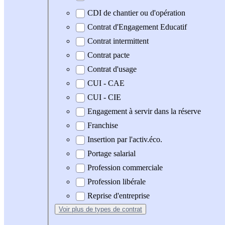
CDI de chantier ou d'opération
Contrat d'Engagement Educatif
Contrat intermittent
Contrat pacte
Contrat d'usage
CUI - CAE
CUI - CIE
Engagement à servir dans la réserve
Franchise
Insertion par l'activ.éco.
Portage salarial
Profession commerciale
Profession libérale
Reprise d'entreprise
Voir plus
de types de contrat