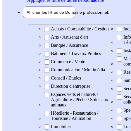
Appliquer
le filtre de durée hebdomadaire
Afficher les filtres de
Domaine pro
fessionnel
Domaine professionel
Achats / Comptabilité / Gestion
Indu
Arts / Artisanat d'art
Info
Tél
Banque / Assurance
Inst
Bâtiment / Travaux Publics
Mark
Commerce / Vente
com
Communication / Multimédia
Res
Conseil / Etudes
Sant
Direction d'entreprise
Secr
Espaces verts et naturels /
Serv
Agriculture / Pêche / Soins aux
coll
animaux
Spe
Hôtellerie - Restauration /
Tourisme / Animation
Spo
Immobilier
Tran