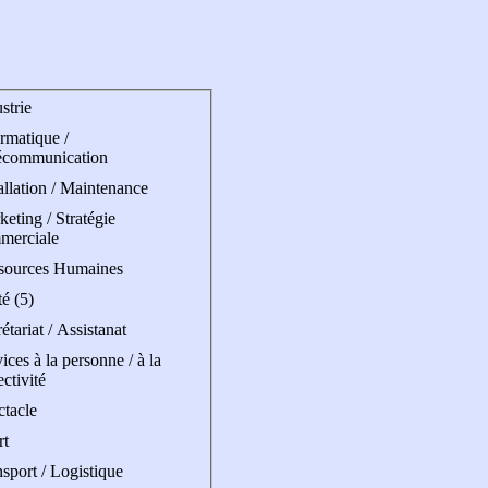
strie
rmatique /
écommunication
allation / Maintenance
eting / Stratégie
merciale
sources Humaines
é (5)
étariat / Assistanat
ices à la personne / à la
ectivité
ctacle
rt
sport / Logistique