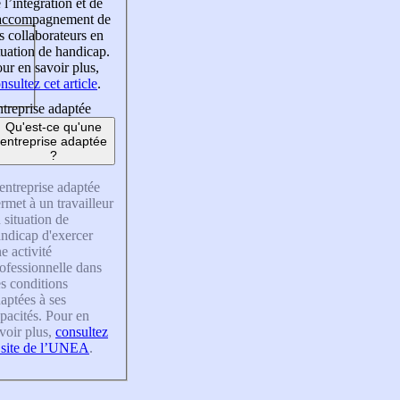
 l’intégration et de
’accompagnement de
s collaborateurs en
tuation de handicap.
ur en savoir plus,
nsultez cet article
.
treprise adaptée
Qu'est-ce qu'une
entreprise adaptée
?
entreprise adaptée
rmet à un travailleur
 situation de
ndicap d'exercer
e activité
ofessionnelle dans
s conditions
aptées à ses
pacités. Pour en
voir plus,
consultez
 site de l’UNEA
.