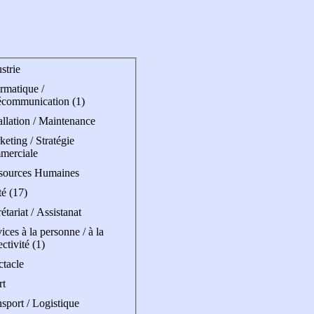
strie
rmatique /
écommunication (1)
allation / Maintenance
eting / Stratégie
merciale
sources Humaines
é (17)
étariat / Assistanat
ices à la personne / à la
ectivité (1)
ctacle
rt
sport / Logistique