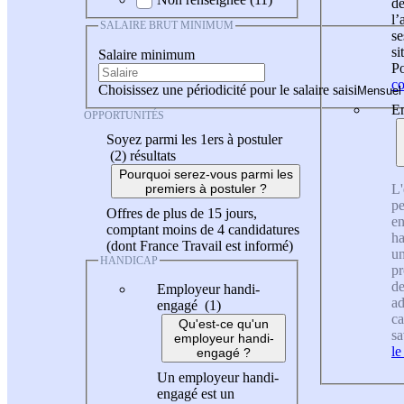
de
l
SALAIRE BRUT MINIMUM
se
si
Salaire minimum
Po
co
Choisissez une périodicité pour le salaire saisi
En
OPPORTUNITÉS
Soyez parmi les 1ers à postuler
(2)
résultats
Pourquoi serez-vous parmi les
L'
premiers à postuler ?
pe
Offres de plus de 15 jours,
en
comptant moins de 4 candidatures
ha
(dont France Travail est informé)
un
HANDICAP
pr
de
Employeur handi-
ad
engagé (1)
ca
Qu'est-ce qu'un
sa
employeur handi-
le
engagé ?
Un employeur handi-
engagé est un