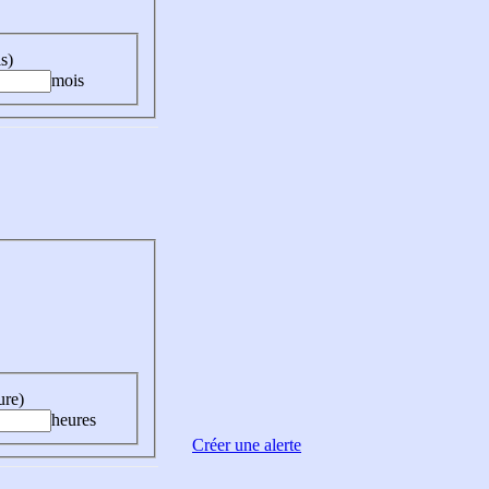
s)
mois
ure)
heures
Créer une alerte