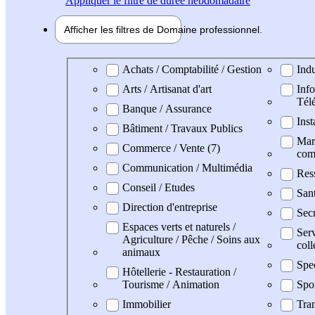
Appliquer
le filtre de durée hebdomadaire
Afficher les filtres de
Domaine pro
fessionnel
Domaine professionel
Achats / Comptabilité / Gestion
Indu
Arts / Artisanat d'art
Info
Tél
Banque / Assurance
Inst
Bâtiment / Travaux Publics
Mark
Commerce / Vente (7)
com
Communication / Multimédia
Res
Conseil / Etudes
Sant
Direction d'entreprise
Secr
Espaces verts et naturels /
Serv
Agriculture / Pêche / Soins aux
coll
animaux
Spe
Hôtellerie - Restauration /
Tourisme / Animation
Spo
Immobilier
Tran