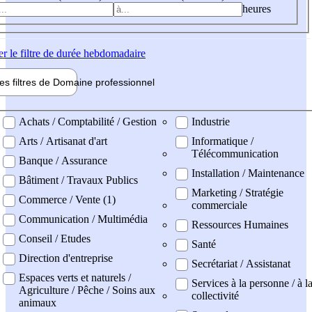
heures
er
le filtre de durée hebdomadaire
les filtres de
Domaine pro
fessionnel
ne professionel
Achats / Comptabilité / Gestion
Industrie
Arts / Artisanat d'art
Informatique /
Télécommunication
Banque / Assurance
Installation / Maintenance
Bâtiment / Travaux Publics
Marketing / Stratégie
Commerce / Vente (1)
commerciale
Communication / Multimédia
Ressources Humaines
Conseil / Etudes
Santé
Direction d'entreprise
Secrétariat / Assistanat
Espaces verts et naturels /
Services à la personne / à l
Agriculture / Pêche / Soins aux
collectivité
animaux