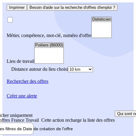
Imprimer
Besoin d'aide sur la recherche d'offres d'emploi ?
Métier, compétence, mot-clé, numéro d'offre
Lieu de travail
Distance autour du lieu choisi
Rechercher
des offres
Créer une alerte
Qui sont n
icher uniquement
 offres France Travail
Cette action recharge la liste des offres
les filtres de
Date de création
de l'offre