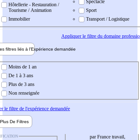
Spectacle
Hôtellerie - Restauration /
Tourisme / Animation
Sport
Immobilier
Transport / Logistique
Appliquer
le filtre du domaine professi
es filtres liés à l'
Expérience
demandée
ience demandée
Moins de 1 an
De 1 à 3 ans
Plus de 3 ans
Non renseignée
er
le filtre de l'expérience demandée
Plus De
Filtres
IFICATION
par France travail,