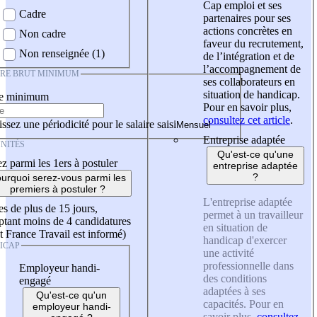
Cap emploi et ses
Cadre
partenaires pour ses
actions concrètes en
Non cadre
faveur du recrutement,
Non renseignée (1)
de l’intégration et de
l’accompagnement de
IRE BRUT MINIMUM
ses collaborateurs en
situation de handicap.
re minimum
Pour en savoir plus,
consultez cet article
.
ssez une périodicité pour le salaire saisi
Entreprise adaptée
NITÉS
Qu'est-ce qu'une
z parmi les 1ers à postuler
entreprise adaptée
?
urquoi serez-vous parmi les
premiers à postuler ?
L'entreprise adaptée
es de plus de 15 jours,
permet à un travailleur
tant moins de 4 candidatures
en situation de
t France Travail est informé)
handicap d'exercer
ICAP
une activité
professionnelle dans
Employeur handi-
des conditions
engagé
adaptées à ses
Qu'est-ce qu'un
capacités. Pour en
employeur handi-
savoir plus,
consultez