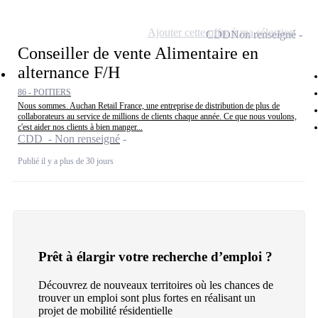
Ajouter cette offre à ma sélection
CDD
Non renseigné
Conseiller de vente Alimentaire en
alternance F/H
86 - POITIERS
Nous sommes. Auchan Retail France, une entreprise de distribution de plus de
collaborateurs au service de millions de clients chaque année. Ce que nous voulons,
c'est aider nos clients à bien manger...
CDD - Non renseigné
Publié il y a plus de 30 jours
Prêt à élargir votre recherche d’emploi ?
Découvrez de nouveaux territoires où les chances de
trouver un emploi sont plus fortes en réalisant un
projet de mobilité résidentielle