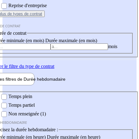
Reprise d'entreprise
plus
de types de contrat
 DE CONTRAT
ée de contrat
ée minimale (en mois)
Durée maximale (en mois)
mois
er
le filtre du type de contrat
les filtres de
Durée hebdo
madaire
 hebdomadaire
Temps plein
Temps partiel
Non renseignée (1)
 HEBDOMADAIRE
cisez la durée hebdomadaire :
ée minimale (en heure)
Durée maximale (en heure)