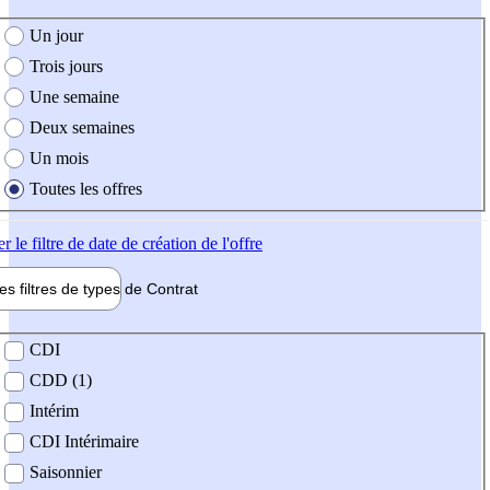
e création de l'offre
Un jour
Trois jours
Une semaine
Deux semaines
Un mois
Toutes les offres
er
le filtre de date de création de l'offre
les filtres de types de
Contrat
de contrat
CDI
CDD (1)
Intérim
CDI Intérimaire
Saisonnier