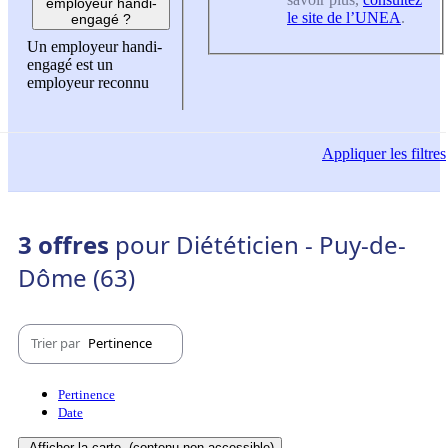
employeur handi-
le site de l’UNEA
.
engagé ?
Un employeur handi-
engagé est un
employeur reconnu
Appliquer
les filtres
3 offres
pour Diététicien - Puy-de-
Dôme (63)
Trier par
Pertinence
Pertinence
Date
Afficher la carte
(contenu non-accessible)