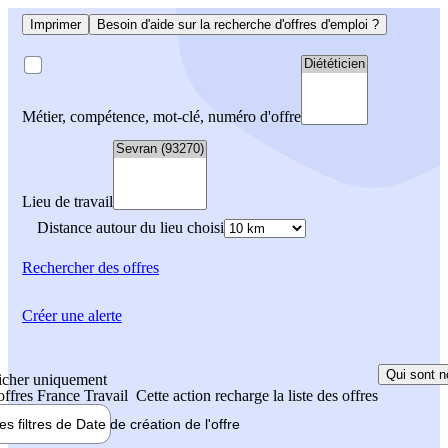
Imprimer
Besoin d'aide sur la recherche d'offres d'emploi ?
Métier, compétence, mot-clé, numéro d'offre
Lieu de travail
Distance autour du lieu choisi
Rechercher
des offres
Créer une alerte
Qui sont n
icher uniquement
 offres France Travail
Cette action recharge la liste des offres
les filtres de
Date de création
de l'offre