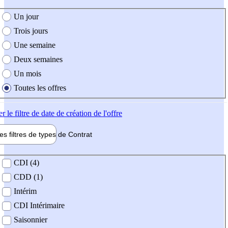
e création de l'offre
Un jour
Trois jours
Une semaine
Deux semaines
Un mois
Toutes les offres
er
le filtre de date de création de l'offre
les filtres de types de
Contrat
de contrat
CDI (4)
CDD (1)
Intérim
CDI Intérimaire
Saisonnier