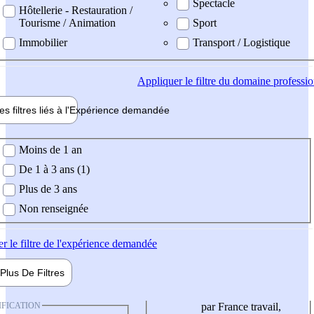
Spectacle
Hôtellerie - Restauration /
Tourisme / Animation
Sport
Immobilier
Transport / Logistique
Appliquer
le filtre du domaine professi
es filtres liés à l'
Expérience
demandée
ience demandée
Moins de 1 an
De 1 à 3 ans (1)
Plus de 3 ans
Non renseignée
er
le filtre de l'expérience demandée
Plus De
Filtres
IFICATION
par France travail,