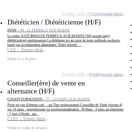
Ajouter cette offre à ma sélection
CDI
Temps plein
Diététicien / Diététicienne (H/F)
INNH -
94 - LE PERREUX SUR MARNE
Le centre NATURHOUSE PERREUX-SUR-MARNE (94) recrute un(e)
diététicien(ne)-nutritionniste La diététique est au cœur de notre méthode exclusive
basée sur la rééducation alimentaire. Notre priorité :...
CDI - Temps plein
Publié il y a 30 jours
Ajouter cette offre à ma sélection
CDD
Temps plein
Conseiller(ère) de vente en
alternance (H/F)
COGEFI FORMATION -
77 - CHAMPS-SUR-MARNE
Poste en vue d'obtenir soit : - un Titre professionnel Conseiller de Vente (niveau 4)
sur 14 mois - apprentissage ou professionnalisation . Rythme : 4 jours en entreprise
/ 1 jour à l'école - un...
CDD - Temps plein
Publié il y a plus de 30 jours