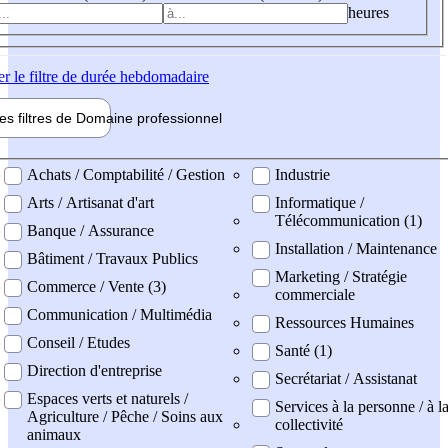
heures
er
le filtre de durée hebdomadaire
les filtres de
Domaine pro
fessionnel
ne professionel
Achats / Comptabilité / Gestion
Industrie
Arts / Artisanat d'art
Informatique /
Télécommunication (1)
Banque / Assurance
Installation / Maintenance
Bâtiment / Travaux Publics
Marketing / Stratégie
Commerce / Vente (3)
commerciale
Communication / Multimédia
Ressources Humaines
Conseil / Etudes
Santé (1)
Direction d'entreprise
Secrétariat / Assistanat
Espaces verts et naturels /
Services à la personne / à l
Agriculture / Pêche / Soins aux
collectivité
animaux