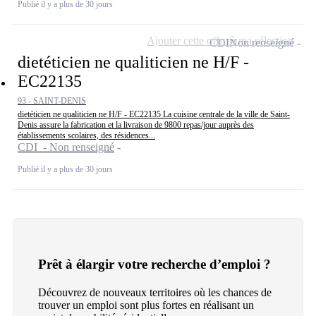
Publié il y a plus de 30 jours
Ajouter cette offre à ma sélection
CDI
Non renseigné
dietéticien ne qualiticien ne H/F -
EC22135
93 - SAINT-DENIS
dietéticien ne qualiticien ne H/F - EC22135 La cuisine centrale de la ville de Saint-
Denis assure la fabrication et la livraison de 9800 repas/jour auprès des
établissements scolaires, des résidences...
CDI - Non renseigné
Publié il y a plus de 30 jours
Prêt à élargir votre recherche d’emploi ?
Découvrez de nouveaux territoires où les chances de
trouver un emploi sont plus fortes en réalisant un