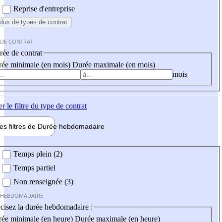
Reprise d'entreprise
plus
de types de contrat
 DE CONTRAT
ée de contrat
ée minimale (en mois)
Durée maximale (en mois)
mois
er
le filtre du type de contrat
les filtres de
Durée hebdo
madaire
 hebdomadaire
Temps plein (2)
Temps partiel
Non renseignée (3)
 HEBDOMADAIRE
cisez la durée hebdomadaire :
ée minimale (en heure)
Durée maximale (en heure)