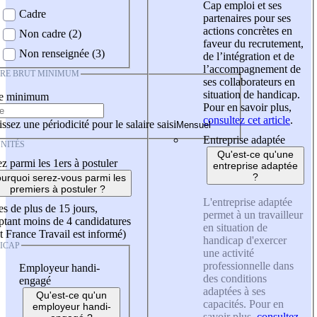
Cap emploi et ses
Cadre
partenaires pour ses
actions concrètes en
Non cadre (2)
faveur du recrutement,
Non renseignée (3)
de l’intégration et de
l’accompagnement de
IRE BRUT MINIMUM
ses collaborateurs en
situation de handicap.
re minimum
Pour en savoir plus,
consultez cet article
.
ssez une périodicité pour le salaire saisi
Entreprise adaptée
NITÉS
Qu'est-ce qu'une
z parmi les 1ers à postuler
entreprise adaptée
?
urquoi serez-vous parmi les
premiers à postuler ?
L'entreprise adaptée
es de plus de 15 jours,
permet à un travailleur
tant moins de 4 candidatures
en situation de
t France Travail est informé)
handicap d'exercer
ICAP
une activité
professionnelle dans
Employeur handi-
des conditions
engagé
adaptées à ses
Qu'est-ce qu'un
capacités. Pour en
employeur handi-
savoir plus,
consultez