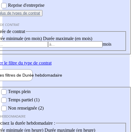
Reprise d'entreprise
plus
de types de contrat
 DE CONTRAT
ée de contrat
ée minimale (en mois)
Durée maximale (en mois)
mois
er
le filtre du type de contrat
les filtres de
Durée hebdo
madaire
 hebdomadaire
Temps plein
Temps partiel (1)
Non renseignée (2)
 HEBDOMADAIRE
cisez la durée hebdomadaire :
ée minimale (en heure)
Durée maximale (en heure)