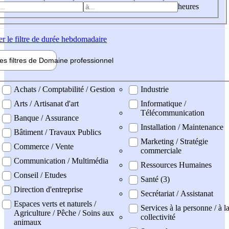
heures
er
le filtre de durée hebdomadaire
les filtres de
Domaine pro
fessionnel
ne professionel
Achats / Comptabilité / Gestion
Industrie
Arts / Artisanat d'art
Informatique /
Télécommunication
Banque / Assurance
Installation / Maintenance
Bâtiment / Travaux Publics
Marketing / Stratégie
Commerce / Vente
commerciale
Communication / Multimédia
Ressources Humaines
Conseil / Etudes
Santé (3)
Direction d'entreprise
Secrétariat / Assistanat
Espaces verts et naturels /
Services à la personne / à l
Agriculture / Pêche / Soins aux
collectivité
animaux