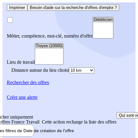
Imprimer
Besoin d'aide sur la recherche d'offres d'emploi ?
Métier, compétence, mot-clé, numéro d'offre
Lieu de travail
Distance autour du lieu choisi
Rechercher
des offres
Créer une alerte
Qui sont n
icher uniquement
 offres France Travail
Cette action recharge la liste des offres
les filtres de
Date de création
de l'offre