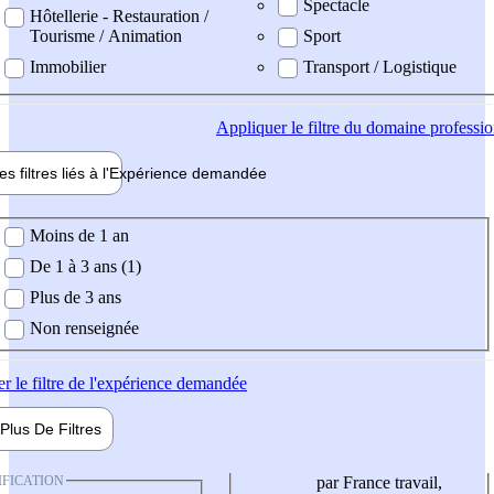
Spectacle
Hôtellerie - Restauration /
Tourisme / Animation
Sport
Immobilier
Transport / Logistique
Appliquer
le filtre du domaine professi
es filtres liés à l'
Expérience
demandée
ience demandée
Moins de 1 an
De 1 à 3 ans (1)
Plus de 3 ans
Non renseignée
er
le filtre de l'expérience demandée
Plus De
Filtres
IFICATION
par France travail,