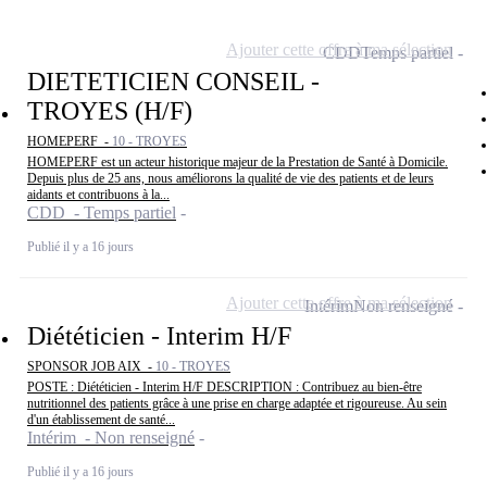
Ajouter cette offre à ma sélection
CDD
Temps partiel
DIETETICIEN CONSEIL -
TROYES (H/F)
HOMEPERF -
10 - TROYES
HOMEPERF est un acteur historique majeur de la Prestation de Santé à Domicile.
Depuis plus de 25 ans, nous améliorons la qualité de vie des patients et de leurs
aidants et contribuons à la...
CDD - Temps partiel
Publié il y a 16 jours
Ajouter cette offre à ma sélection
Intérim
Non renseigné
Diététicien - Interim H/F
SPONSOR JOB AIX -
10 - TROYES
POSTE : Diététicien - Interim H/F DESCRIPTION : Contribuez au bien-être
nutritionnel des patients grâce à une prise en charge adaptée et rigoureuse. Au sein
d'un établissement de santé...
Intérim - Non renseigné
Publié il y a 16 jours