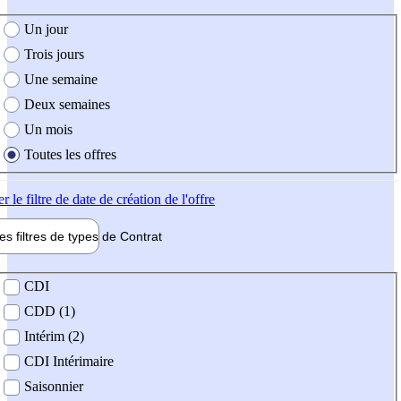
e création de l'offre
Un jour
Trois jours
Une semaine
Deux semaines
Un mois
Toutes les offres
er
le filtre de date de création de l'offre
les filtres de types de
Contrat
de contrat
CDI
CDD (1)
Intérim (2)
CDI Intérimaire
Saisonnier