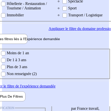
Spectacle
Hôtellerie - Restauration /
Tourisme / Animation
Sport
Immobilier
Transport / Logistique
Appliquer
le filtre du domaine professi
es filtres liés à l'
Expérience
demandée
ience demandée
Moins de 1 an
De 1 à 3 ans
Plus de 3 ans
Non renseignée (2)
er
le filtre de l'expérience demandée
Plus De
Filtres
IFICATION
par France travail,