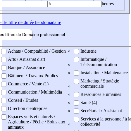
heures
er
le filtre de durée hebdomadaire
les filtres de
Domaine pro
fessionnel
ne professionel
Achats / Comptabilité / Gestion
Industrie
Arts / Artisanat d'art
Informatique /
Télécommunication
Banque / Assurance
Installation / Maintenance
Bâtiment / Travaux Publics
Marketing / Stratégie
Commerce / Vente (1)
commerciale
Communication / Multimédia
Ressources Humaines
Conseil / Etudes
Santé (4)
Direction d'entreprise
Secrétariat / Assistanat
Espaces verts et naturels /
Services à la personne / à l
Agriculture / Pêche / Soins aux
collectivité
animaux