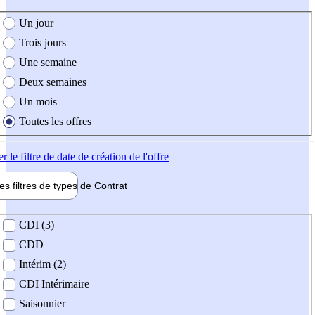
e création de l'offre
Un jour
Trois jours
Une semaine
Deux semaines
Un mois
Toutes les offres
er
le filtre de date de création de l'offre
les filtres de types de
Contrat
de contrat
CDI (3)
CDD
Intérim (2)
CDI Intérimaire
Saisonnier