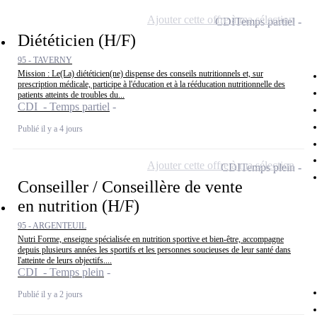
Ajouter cette offre à ma sélection
CDI
Temps partiel
Diététicien (H/F)
95 - TAVERNY
Mission : Le(La) diététicien(ne) dispense des conseils nutritionnels et, sur
prescription médicale, participe à l'éducation et à la rééducation nutritionnelle des
patients atteints de troubles du...
CDI - Temps partiel
Publié il y a 4 jours
Ajouter cette offre à ma sélection
CDI
Temps plein
Conseiller / Conseillère de vente
en nutrition (H/F)
95 - ARGENTEUIL
Nutri Forme, enseigne spécialisée en nutrition sportive et bien-être, accompagne
depuis plusieurs années les sportifs et les personnes soucieuses de leur santé dans
l'atteinte de leurs objectifs....
CDI - Temps plein
Publié il y a 2 jours