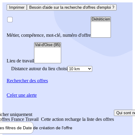
Imprimer
Besoin d'aide sur la recherche d'offres d'emploi ?
Métier, compétence, mot-clé, numéro d'offre
Lieu de travail
Distance autour du lieu choisi
Rechercher
des offres
Créer une alerte
Qui sont n
icher uniquement
 offres France Travail
Cette action recharge la liste des offres
les filtres de
Date de création
de l'offre