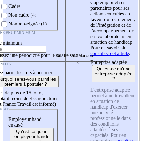
Cap emploi et ses
Cadre
partenaires pour ses
actions concrètes en
Non cadre (4)
faveur du recrutement,
Non renseignée (1)
de l’intégration et de
l’accompagnement de
IRE BRUT MINIMUM
ses collaborateurs en
situation de handicap.
re minimum
Pour en savoir plus,
consultez cet article
.
ssez une périodicité pour le salaire saisi
Entreprise adaptée
NITÉS
Qu'est-ce qu'une
z parmi les 1ers à postuler
entreprise adaptée
?
urquoi serez-vous parmi les
premiers à postuler ?
L'entreprise adaptée
es de plus de 15 jours,
permet à un travailleur
tant moins de 4 candidatures
en situation de
t France Travail est informé)
handicap d'exercer
ICAP
une activité
professionnelle dans
Employeur handi-
des conditions
engagé
adaptées à ses
Qu'est-ce qu'un
capacités. Pour en
employeur handi-
savoir plus,
consultez