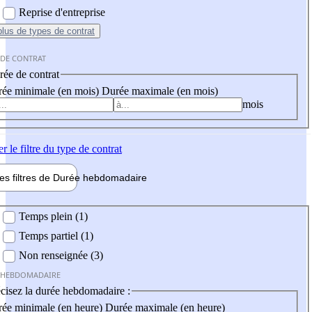
Reprise d'entreprise
plus
de types de contrat
 DE CONTRAT
ée de contrat
ée minimale (en mois)
Durée maximale (en mois)
mois
er
le filtre du type de contrat
les filtres de
Durée hebdo
madaire
 hebdomadaire
Temps plein (1)
Temps partiel (1)
Non renseignée (3)
 HEBDOMADAIRE
cisez la durée hebdomadaire :
ée minimale (en heure)
Durée maximale (en heure)