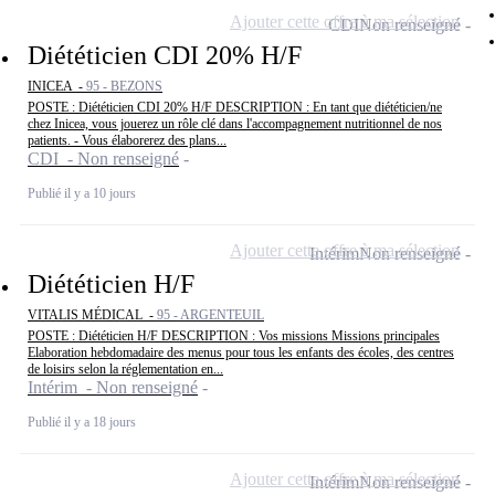
Ajouter cette offre à ma sélection
CDI
Non renseigné
Diététicien CDI 20% H/F
INICEA -
95 - BEZONS
POSTE : Diététicien CDI 20% H/F DESCRIPTION : En tant que diététicien/ne
chez Inicea, vous jouerez un rôle clé dans l'accompagnement nutritionnel de nos
patients. - Vous élaborerez des plans...
CDI - Non renseigné
Publié il y a 10 jours
Ajouter cette offre à ma sélection
Intérim
Non renseigné
Diététicien H/F
VITALIS MÉDICAL -
95 - ARGENTEUIL
POSTE : Diététicien H/F DESCRIPTION : Vos missions Missions principales
Elaboration hebdomadaire des menus pour tous les enfants des écoles, des centres
de loisirs selon la réglementation en...
Intérim - Non renseigné
Publié il y a 18 jours
Ajouter cette offre à ma sélection
Intérim
Non renseigné