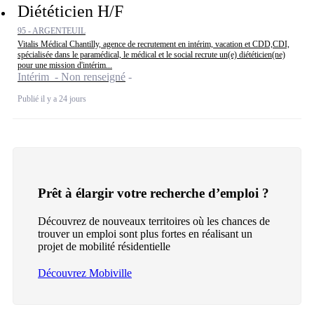
Diététicien H/F
95 - ARGENTEUIL
Vitalis Médical Chantilly, agence de recrutement en intérim, vacation et CDD,CDI,
spécialisée dans le paramédical, le médical et le social recrute un(e) diététicien(ne)
pour une mission d'intérim...
Intérim - Non renseigné
Publié il y a 24 jours
Prêt à élargir votre recherche d’emploi ?
Découvrez de nouveaux territoires où les chances de
trouver un emploi sont plus fortes en réalisant un
projet de mobilité résidentielle
Découvrez Mobiville