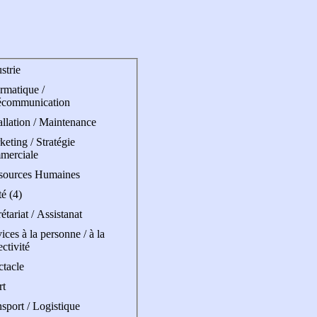
strie
rmatique /
écommunication
allation / Maintenance
eting / Stratégie
merciale
sources Humaines
é (4)
étariat / Assistanat
ices à la personne / à la
ectivité
ctacle
rt
sport / Logistique