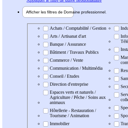
Appliquer
le filtre de durée hebdomadaire
Afficher les filtres de
Domaine pro
fessionnel
Domaine professionel
Achats / Comptabilité / Gestion
Indu
Arts / Artisanat d'art
Info
Tél
Banque / Assurance
Inst
Bâtiment / Travaux Publics
Mark
Commerce / Vente
com
Communication / Multimédia
Res
Conseil / Etudes
Sant
Direction d'entreprise
Secr
Espaces verts et naturels /
Serv
Agriculture / Pêche / Soins aux
coll
animaux
Spe
Hôtellerie - Restauration /
Tourisme / Animation
Spo
Immobilier
Tran