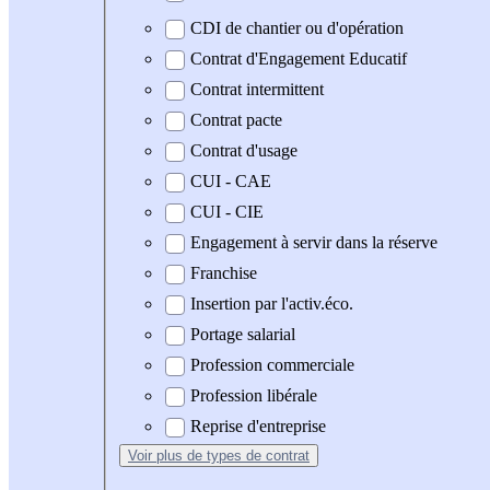
CDI de chantier ou d'opération
Contrat d'Engagement Educatif
Contrat intermittent
Contrat pacte
Contrat d'usage
CUI - CAE
CUI - CIE
Engagement à servir dans la réserve
Franchise
Insertion par l'activ.éco.
Portage salarial
Profession commerciale
Profession libérale
Reprise d'entreprise
Voir plus
de types de contrat