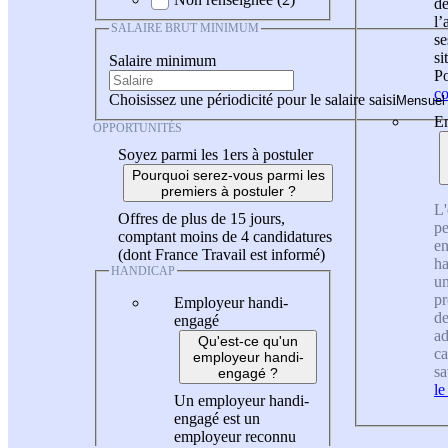
de
l
SALAIRE BRUT MINIMUM
se
si
Salaire minimum
Po
co
Choisissez une périodicité pour le salaire saisi
En
OPPORTUNITÉS
Soyez parmi les 1ers à postuler
Pourquoi serez-vous parmi les
premiers à postuler ?
L'
Offres de plus de 15 jours,
pe
comptant moins de 4 candidatures
en
(dont France Travail est informé)
ha
HANDICAP
un
pr
Employeur handi-
de
engagé
ad
Qu'est-ce qu'un
ca
employeur handi-
sa
engagé ?
le
Un employeur handi-
engagé est un
employeur reconnu