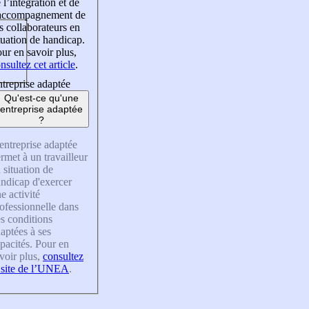
 l’intégration et de
’accompagnement de
s collaborateurs en
tuation de handicap.
ur en savoir plus,
nsultez cet article
.
treprise adaptée
Qu'est-ce qu'une
entreprise adaptée
?
entreprise adaptée
rmet à un travailleur
 situation de
ndicap d'exercer
e activité
ofessionnelle dans
s conditions
aptées à ses
pacités. Pour en
voir plus,
consultez
 site de l’UNEA
.