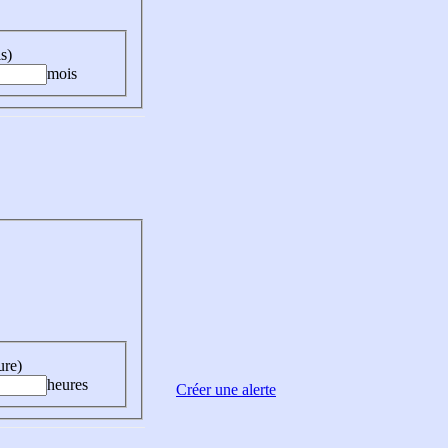
s)
mois
ure)
heures
Créer une alerte