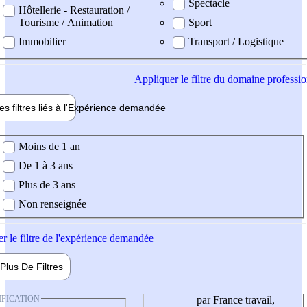
Spectacle
Hôtellerie - Restauration /
Tourisme / Animation
Sport
Immobilier
Transport / Logistique
Appliquer
le filtre du domaine professi
es filtres liés à l'
Expérience
demandée
ience demandée
Moins de 1 an
De 1 à 3 ans
Plus de 3 ans
Non renseignée
er
le filtre de l'expérience demandée
Plus De
Filtres
IFICATION
par France travail,