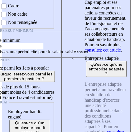
Cap emploi et ses
Cadre
partenaires pour ses
actions concrètes en
Non cadre
faveur du recrutement,
Non renseignée
de l’intégration et de
l’accompagnement de
IRE BRUT MINIMUM
ses collaborateurs en
situation de handicap.
re minimum
Pour en savoir plus,
consultez cet article
.
ssez une périodicité pour le salaire saisi
Entreprise adaptée
NITÉS
Qu'est-ce qu'une
z parmi les 1ers à postuler
entreprise adaptée
?
urquoi serez-vous parmi les
premiers à postuler ?
L'entreprise adaptée
es de plus de 15 jours,
permet à un travailleur
tant moins de 4 candidatures
en situation de
t France Travail est informé)
handicap d'exercer
ICAP
une activité
professionnelle dans
Employeur handi-
des conditions
engagé
adaptées à ses
Qu'est-ce qu'un
capacités. Pour en
employeur handi-
savoir plus,
consultez