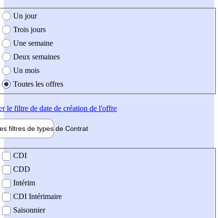
e création de l'offre
Un jour
Trois jours
Une semaine
Deux semaines
Un mois
Toutes les offres
er
le filtre de date de création de l'offre
les filtres de types de
Contrat
de contrat
CDI
CDD
Intérim
CDI Intérimaire
Saisonnier