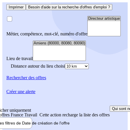
Imprimer
Besoin d'aide sur la recherche d'offres d'emploi ?
Métier, compétence, mot-clé, numéro d'offre
Lieu de travail
Distance autour du lieu choisi
Rechercher
des offres
Créer une alerte
Qui sont n
icher uniquement
 offres France Travail
Cette action recharge la liste des offres
les filtres de
Date de création
de l'offre