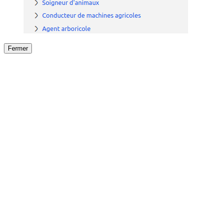
Fermer
Fermer
le détail de l'offre
/
Offre
sur
Offre précéden