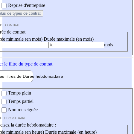
Reprise d'entreprise
plus
de types de contrat
 DE CONTRAT
ée de contrat
ée minimale (en mois)
Durée maximale (en mois)
mois
er
le filtre du type de contrat
les filtres de
Durée hebdo
madaire
 hebdomadaire
Temps plein
Temps partiel
Non renseignée
 HEBDOMADAIRE
cisez la durée hebdomadaire :
ée minimale (en heure)
Durée maximale (en heure)