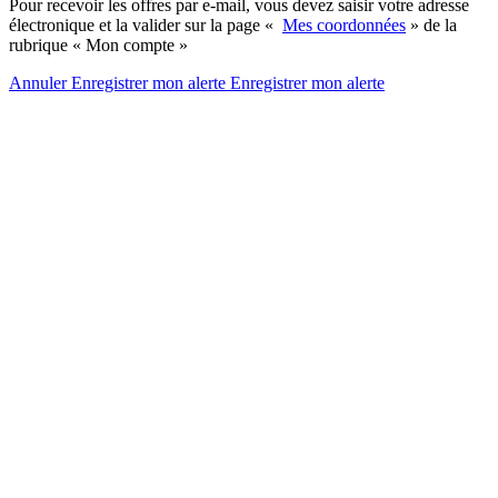
Pour recevoir les offres par e-mail, vous devez saisir votre adresse
électronique et la valider sur la page «
Mes coordonnées
» de la
rubrique « Mon compte »
Annuler
Enregistrer mon alerte
Enregistrer
mon alerte