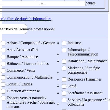
heures
er
le filtre de durée hebdomadaire
les filtres de
Domaine pro
fessionnel
ne professionel
Achats / Comptabilité / Gestion
Industrie
Arts / Artisanat d'art
Informatique /
Télécommunication
Banque / Assurance
Installation / Maintenance
Bâtiment / Travaux Publics
Marketing / Stratégie
Commerce / Vente
commerciale
Communication / Multimédia
Ressources Humaines
Conseil / Etudes
Santé
Direction d'entreprise
Secrétariat / Assistanat
Espaces verts et naturels /
Services à la personne / à l
Agriculture / Pêche / Soins aux
collectivité
animaux