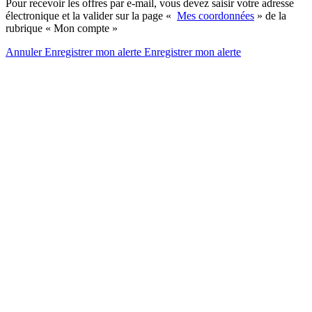
Pour recevoir les offres par e-mail, vous devez saisir votre adresse
électronique et la valider sur la page «
Mes coordonnées
» de la
rubrique « Mon compte »
Annuler
Enregistrer mon alerte
Enregistrer
mon alerte