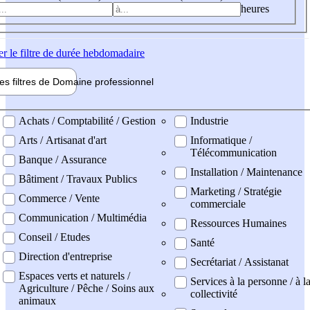
heures
er
le filtre de durée hebdomadaire
les filtres de
Domaine pro
fessionnel
ne professionel
Achats / Comptabilité / Gestion
Industrie
Arts / Artisanat d'art
Informatique /
Télécommunication
Banque / Assurance
Installation / Maintenance
Bâtiment / Travaux Publics
Marketing / Stratégie
Commerce / Vente
commerciale
Communication / Multimédia
Ressources Humaines
Conseil / Etudes
Santé
Direction d'entreprise
Secrétariat / Assistanat
Espaces verts et naturels /
Services à la personne / à l
Agriculture / Pêche / Soins aux
collectivité
animaux