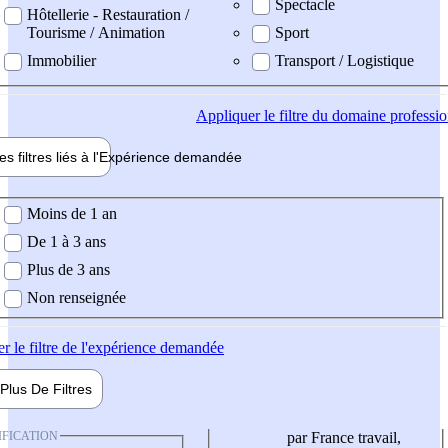
Spectacle
Hôtellerie - Restauration /
Tourisme / Animation
Sport
Immobilier
Transport / Logistique
Appliquer
le filtre du domaine professi
es filtres liés à l'
Expérience
demandée
ience demandée
Moins de 1 an
De 1 à 3 ans
Plus de 3 ans
Non renseignée
er
le filtre de l'expérience demandée
Plus De
Filtres
IFICATION
par France travail,