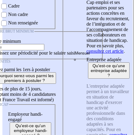
Cap emploi et ses
Cadre
partenaires pour ses
actions concrètes en
Non cadre
faveur du recrutement,
Non renseignée
de l’intégration et de
l’accompagnement de
IRE BRUT MINIMUM
ses collaborateurs en
situation de handicap.
re minimum
Pour en savoir plus,
consultez cet article
.
ssez une périodicité pour le salaire saisi
Entreprise adaptée
NITÉS
Qu'est-ce qu'une
z parmi les 1ers à postuler
entreprise adaptée
?
urquoi serez-vous parmi les
premiers à postuler ?
L'entreprise adaptée
es de plus de 15 jours,
permet à un travailleur
tant moins de 4 candidatures
en situation de
t France Travail est informé)
handicap d'exercer
ICAP
une activité
professionnelle dans
Employeur handi-
des conditions
engagé
adaptées à ses
Qu'est-ce qu'un
capacités. Pour en
employeur handi-
savoir plus,
consultez