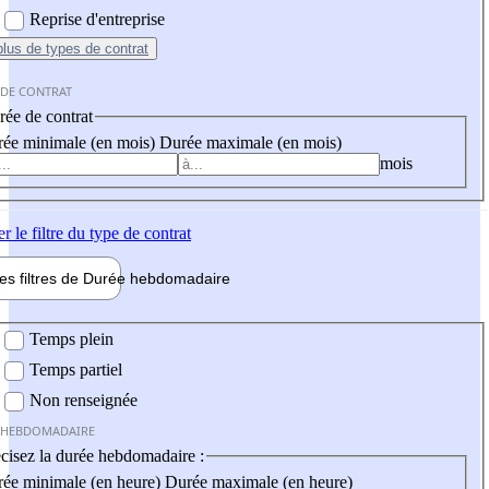
Reprise d'entreprise
plus
de types de contrat
 DE CONTRAT
ée de contrat
ée minimale (en mois)
Durée maximale (en mois)
mois
er
le filtre du type de contrat
les filtres de
Durée hebdo
madaire
 hebdomadaire
Temps plein
Temps partiel
Non renseignée
 HEBDOMADAIRE
cisez la durée hebdomadaire :
ée minimale (en heure)
Durée maximale (en heure)