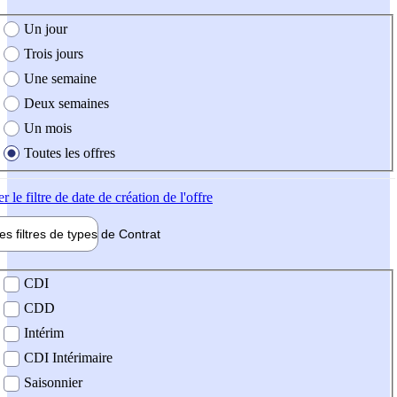
e création de l'offre
Un jour
Trois jours
Une semaine
Deux semaines
Un mois
Toutes les offres
er
le filtre de date de création de l'offre
les filtres de types de
Contrat
de contrat
CDI
CDD
Intérim
CDI Intérimaire
Saisonnier