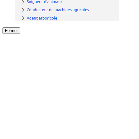
Fermer
Fermer
le détail de l'offre
/
Offre
sur
Offre précéden