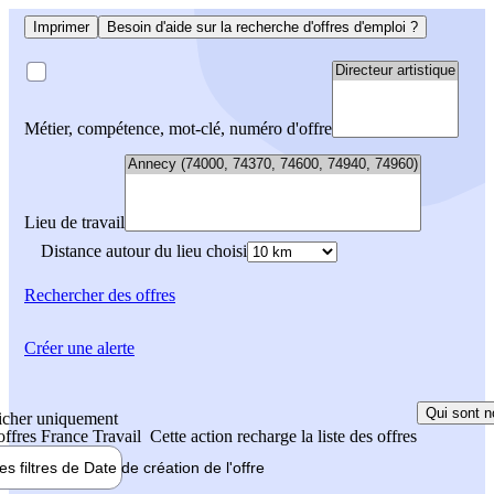
Imprimer
Besoin d'aide sur la recherche d'offres d'emploi ?
Métier, compétence, mot-clé, numéro d'offre
Lieu de travail
Distance autour du lieu choisi
Rechercher
des offres
Créer une alerte
Qui sont n
icher uniquement
 offres France Travail
Cette action recharge la liste des offres
les filtres de
Date de création
de l'offre