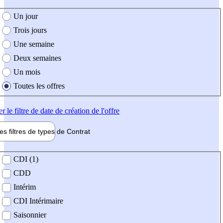
e création de l'offre
Un jour
Trois jours
Une semaine
Deux semaines
Un mois
Toutes les offres
er
le filtre de date de création de l'offre
les filtres de types de
Contrat
de contrat
CDI (1)
CDD
Intérim
CDI Intérimaire
Saisonnier