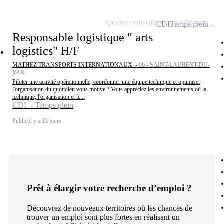
Ajouter cette offre à ma sélection
CDI
Temps plein
Responsable logistique " arts
logistics" H/F
MATHEZ TRANSPORTS INTERNATIONAUX -
06 - SAINT-LAURENT-DU-
VAR
Piloter une activité opérationnelle, coordonner une équipe technique et optimiser
l'organisation du quotidien vous motive ? Vous appréciez les environnements où la
technique, l'organisation et le...
CDI - Temps plein
Publié il y a 13 jours
Prêt à élargir votre recherche d’emploi ?
Découvrez de nouveaux territoires où les chances de
trouver un emploi sont plus fortes en réalisant un