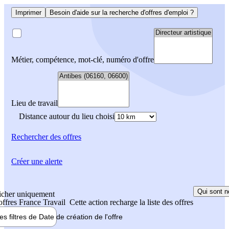
Imprimer
Besoin d'aide sur la recherche d'offres d'emploi ?
Métier, compétence, mot-clé, numéro d'offre
Lieu de travail
Distance autour du lieu choisi
Rechercher
des offres
Créer une alerte
Qui sont n
icher uniquement
 offres France Travail
Cette action recharge la liste des offres
les filtres de
Date de création
de l'offre