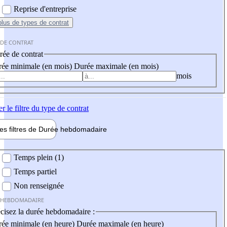
Reprise d'entreprise
plus
de types de contrat
 DE CONTRAT
ée de contrat
ée minimale (en mois)
Durée maximale (en mois)
mois
er
le filtre du type de contrat
les filtres de
Durée hebdo
madaire
 hebdomadaire
Temps plein (1)
Temps partiel
Non renseignée
 HEBDOMADAIRE
cisez la durée hebdomadaire :
ée minimale (en heure)
Durée maximale (en heure)