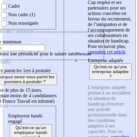
Cap emploi et ses
Cadre
partenaires pour ses
actions concrètes en
Non cadre (1)
faveur du recrutement,
Non renseignée
de l’intégration et de
l’accompagnement de
IRE BRUT MINIMUM
ses collaborateurs en
situation de handicap.
re minimum
Pour en savoir plus,
consultez cet article
.
ssez une périodicité pour le salaire saisi
Entreprise adaptée
NITÉS
Qu'est-ce qu'une
z parmi les 1ers à postuler
entreprise adaptée
?
urquoi serez-vous parmi les
premiers à postuler ?
L'entreprise adaptée
es de plus de 15 jours,
permet à un travailleur
tant moins de 4 candidatures
en situation de
t France Travail est informé)
handicap d'exercer
ICAP
une activité
professionnelle dans
Employeur handi-
des conditions
engagé
adaptées à ses
Qu'est-ce qu'un
capacités. Pour en
employeur handi-
savoir plus,
consultez