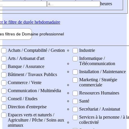
heures
er
le filtre de durée hebdomadaire
les filtres de
Domaine pro
fessionnel
ne professionel
Achats / Comptabilité / Gestion
Industrie
Arts / Artisanat d'art
Informatique /
Télécommunication
Banque / Assurance
Installation / Maintenance
Bâtiment / Travaux Publics
Marketing / Stratégie
Commerce / Vente
commerciale
Communication / Multimédia
Ressources Humaines
Conseil / Etudes
Santé
Direction d'entreprise
Secrétariat / Assistanat
Espaces verts et naturels /
Services à la personne / à l
Agriculture / Pêche / Soins aux
collectivité
animaux