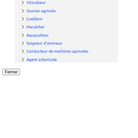
Fermer
Fermer
le détail de l'offre
/
Offre
sur
Offre précéden