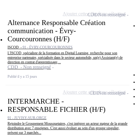
Ajouter cette offre à ma sélection
CDD
Non renseigné
Alternance Responsable Création
communication - Évry-
Courcouronnes (H/F)
ISCOD -
91 - ÉVRY-COURCOURONNES
L'ISCOD, spécialiste de la formation en Digital Learning, recherche pour son
entreprise partenaire, spécialisée dans le secteur automobile, un(e) Assistant(e) de
direction en contrat d'apprentissage,...
CDD - Non renseigné
Publié il y a 15 jours
Ajouter cette offre à ma sélection
CDI
Non renseigné
INTERMARCHE -
RESPONSABLE FICHIER (H/F)
91 - JUVISY-SUR-ORGE
Rejoindre le Groupement Mousquetaires, c'est intégrer un acteur majeur de la grande
distribution avec 7 enseignes. C'est aussi évoluer au sein d'un groupe singulier,
présent sur 3 marchés...