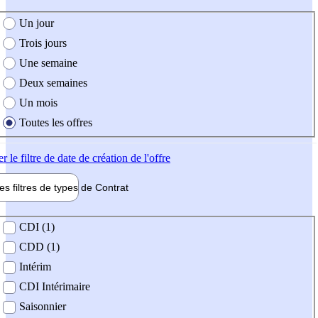
e création de l'offre
Un jour
Trois jours
Une semaine
Deux semaines
Un mois
Toutes les offres
er
le filtre de date de création de l'offre
les filtres de types de
Contrat
de contrat
CDI (1)
CDD (1)
Intérim
CDI Intérimaire
Saisonnier