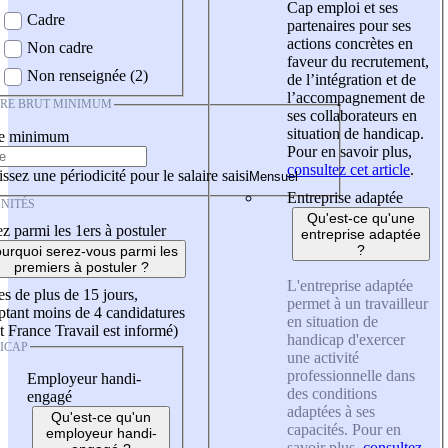
Cap emploi et ses
Cadre
partenaires pour ses
actions concrètes en
Non cadre
faveur du recrutement,
Non renseignée (2)
de l’intégration et de
l’accompagnement de
IRE BRUT MINIMUM
ses collaborateurs en
situation de handicap.
re minimum
Pour en savoir plus,
consultez cet article
.
ssez une périodicité pour le salaire saisi
Entreprise adaptée
NITÉS
Qu'est-ce qu'une
z parmi les 1ers à postuler
entreprise adaptée
?
urquoi serez-vous parmi les
premiers à postuler ?
L'entreprise adaptée
es de plus de 15 jours,
permet à un travailleur
tant moins de 4 candidatures
en situation de
t France Travail est informé)
handicap d'exercer
ICAP
une activité
professionnelle dans
Employeur handi-
des conditions
engagé
adaptées à ses
Qu'est-ce qu'un
capacités. Pour en
employeur handi-
savoir plus,
consultez