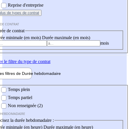
Reprise d'entreprise
plus
de types de contrat
 DE CONTRAT
ée de contrat
ée minimale (en mois)
Durée maximale (en mois)
mois
er
le filtre du type de contrat
les filtres de
Durée hebdo
madaire
 hebdomadaire
Temps plein
Temps partiel
Non renseignée (2)
 HEBDOMADAIRE
cisez la durée hebdomadaire :
ée minimale (en heure)
Durée maximale (en heure)