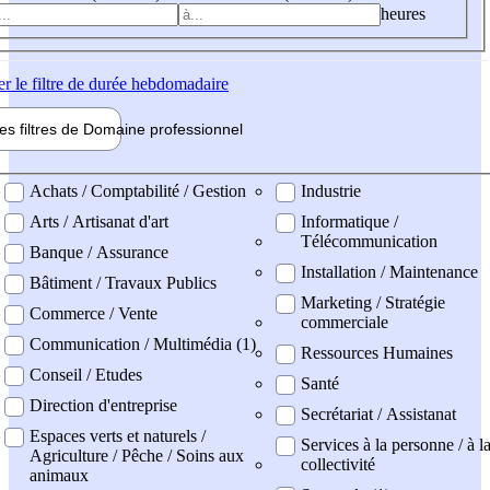
heures
er
le filtre de durée hebdomadaire
les filtres de
Domaine pro
fessionnel
ne professionel
Achats / Comptabilité / Gestion
Industrie
Arts / Artisanat d'art
Informatique /
Télécommunication
Banque / Assurance
Installation / Maintenance
Bâtiment / Travaux Publics
Marketing / Stratégie
Commerce / Vente
commerciale
Communication / Multimédia (1)
Ressources Humaines
Conseil / Etudes
Santé
Direction d'entreprise
Secrétariat / Assistanat
Espaces verts et naturels /
Services à la personne / à l
Agriculture / Pêche / Soins aux
collectivité
animaux