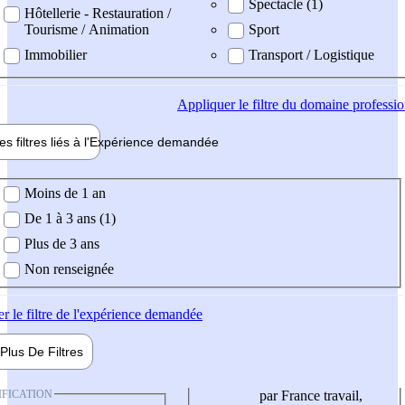
Spectacle (1)
Hôtellerie - Restauration /
Tourisme / Animation
Sport
Immobilier
Transport / Logistique
Appliquer
le filtre du domaine professi
es filtres liés à l'
Expérience
demandée
ience demandée
Moins de 1 an
De 1 à 3 ans (1)
Plus de 3 ans
Non renseignée
er
le filtre de l'expérience demandée
Plus De
Filtres
IFICATION
par France travail,