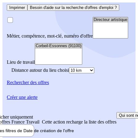
Imprimer
Besoin d'aide sur la recherche d'offres d'emploi ?
Métier, compétence, mot-clé, numéro d'offre
Lieu de travail
Distance autour du lieu choisi
Rechercher
des offres
Créer une alerte
Qui sont n
icher uniquement
 offres France Travail
Cette action recharge la liste des offres
les filtres de
Date de création
de l'offre