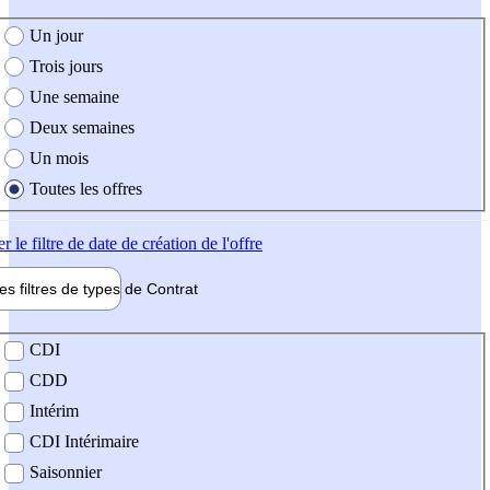
e création de l'offre
Un jour
Trois jours
Une semaine
Deux semaines
Un mois
Toutes les offres
er
le filtre de date de création de l'offre
les filtres de types de
Contrat
de contrat
CDI
CDD
Intérim
CDI Intérimaire
Saisonnier