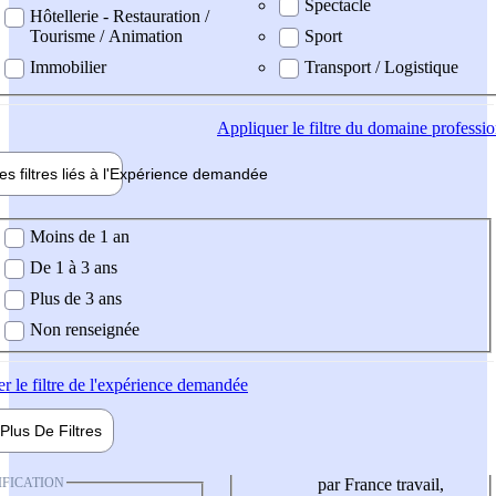
Spectacle
Hôtellerie - Restauration /
Tourisme / Animation
Sport
Immobilier
Transport / Logistique
Appliquer
le filtre du domaine professi
es filtres liés à l'
Expérience
demandée
ience demandée
Moins de 1 an
De 1 à 3 ans
Plus de 3 ans
Non renseignée
er
le filtre de l'expérience demandée
Plus De
Filtres
IFICATION
par France travail,