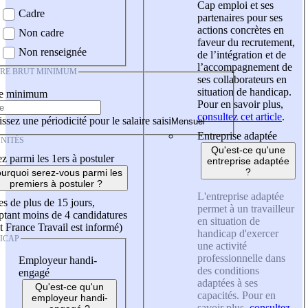
Cap emploi et ses
Cadre
partenaires pour ses
actions concrètes en
Non cadre
faveur du recrutement,
Non renseignée
de l’intégration et de
l’accompagnement de
IRE BRUT MINIMUM
ses collaborateurs en
situation de handicap.
re minimum
Pour en savoir plus,
consultez cet article
.
ssez une périodicité pour le salaire saisi
Entreprise adaptée
NITÉS
Qu'est-ce qu'une
z parmi les 1ers à postuler
entreprise adaptée
?
urquoi serez-vous parmi les
premiers à postuler ?
L'entreprise adaptée
es de plus de 15 jours,
permet à un travailleur
tant moins de 4 candidatures
en situation de
t France Travail est informé)
handicap d'exercer
ICAP
une activité
professionnelle dans
Employeur handi-
des conditions
engagé
adaptées à ses
Qu'est-ce qu'un
capacités. Pour en
employeur handi-
savoir plus,
consultez