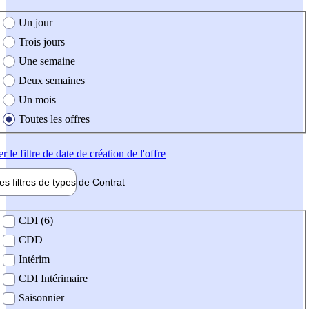
e création de l'offre
Un jour
Trois jours
Une semaine
Deux semaines
Un mois
Toutes les offres
er
le filtre de date de création de l'offre
les filtres de types de
Contrat
de contrat
CDI (6)
CDD
Intérim
CDI Intérimaire
Saisonnier