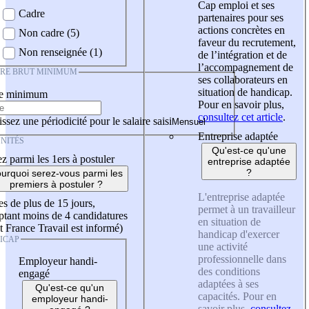
Cap emploi et ses
Cadre
partenaires pour ses
actions concrètes en
Non cadre (5)
faveur du recrutement,
Non renseignée (1)
de l’intégration et de
l’accompagnement de
IRE BRUT MINIMUM
ses collaborateurs en
situation de handicap.
re minimum
Pour en savoir plus,
consultez cet article
.
ssez une périodicité pour le salaire saisi
Entreprise adaptée
NITÉS
Qu'est-ce qu'une
z parmi les 1ers à postuler
entreprise adaptée
?
urquoi serez-vous parmi les
premiers à postuler ?
L'entreprise adaptée
es de plus de 15 jours,
permet à un travailleur
tant moins de 4 candidatures
en situation de
t France Travail est informé)
handicap d'exercer
ICAP
une activité
professionnelle dans
Employeur handi-
des conditions
engagé
adaptées à ses
Qu'est-ce qu'un
capacités. Pour en
employeur handi-
savoir plus,
consultez