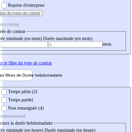
Reprise d'entreprise
plus
de types de contrat
 DE CONTRAT
ée de contrat
ée minimale (en mois)
Durée maximale (en mois)
mois
er
le filtre du type de contrat
les filtres de
Durée hebdo
madaire
 hebdomadaire
Temps plein (2)
Temps partiel
Non renseignée (4)
 HEBDOMADAIRE
cisez la durée hebdomadaire :
ée minimale (en heure)
Durée maximale (en heure)