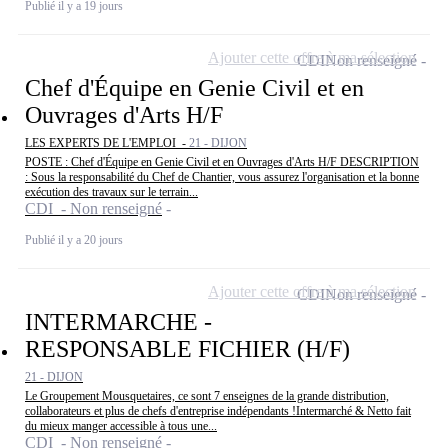
Publié il y a 19 jours
Ajouter cette offre à ma sélection
CDI
Non renseigné
Chef d'Équipe en Genie Civil et en
Ouvrages d'Arts H/F
LES EXPERTS DE L'EMPLOI -
21 - DIJON
POSTE : Chef d'Équipe en Genie Civil et en Ouvrages d'Arts H/F DESCRIPTION
: Sous la responsabilité du Chef de Chantier, vous assurez l'organisation et la bonne
exécution des travaux sur le terrain...
CDI - Non renseigné
Publié il y a 20 jours
Ajouter cette offre à ma sélection
CDI
Non renseigné
INTERMARCHE -
RESPONSABLE FICHIER (H/F)
21 - DIJON
Le Groupement Mousquetaires, ce sont 7 enseignes de la grande distribution,
collaborateurs et plus de chefs d'entreprise indépendants !Intermarché & Netto fait
du mieux manger accessible à tous une...
CDI - Non renseigné