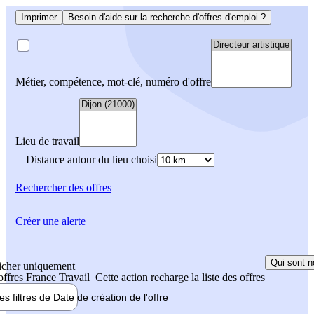
Imprimer
Besoin d'aide sur la recherche d'offres d'emploi ?
Métier, compétence, mot-clé, numéro d'offre
Lieu de travail
Distance autour du lieu choisi
Rechercher
des offres
Créer une alerte
Qui sont n
icher uniquement
 offres France Travail
Cette action recharge la liste des offres
les filtres de
Date de création
de l'offre