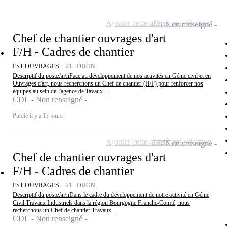
Ajouter cette offre à ma sélection
CDI
Non renseigné
Chef de chantier ouvrages d'art
F/H - Cadres de chantier
EST OUVRAGES -
21 - DIJON
Descriptif du poste:\n\nFace au développement de nos activités en Génie civil et en
Ouvrages d'art, nous recherchons un Chef de chantier (H/F) pour renforcer nos
équipes au sein de l'agence de Tavaux...
CDI - Non renseigné
Publié il y a 13 jours
Ajouter cette offre à ma sélection
CDI
Non renseigné
Chef de chantier ouvrages d'art
F/H - Cadres de chantier
EST OUVRAGES -
21 - DIJON
Descriptif du poste:\n\nDans le cadre du développement de notre activité en Génie
Civil Travaux Industriels dans la région Bourgogne Franche-Comté, nous
recherchons un Chef de chantier Travaux...
CDI - Non renseigné