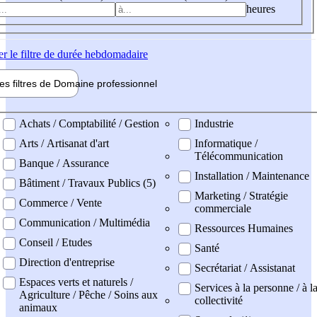
heures
er
le filtre de durée hebdomadaire
les filtres de
Domaine pro
fessionnel
ne professionel
Achats / Comptabilité / Gestion
Industrie
Arts / Artisanat d'art
Informatique /
Télécommunication
Banque / Assurance
Installation / Maintenance
Bâtiment / Travaux Publics (5)
Marketing / Stratégie
Commerce / Vente
commerciale
Communication / Multimédia
Ressources Humaines
Conseil / Etudes
Santé
Direction d'entreprise
Secrétariat / Assistanat
Espaces verts et naturels /
Services à la personne / à l
Agriculture / Pêche / Soins aux
collectivité
animaux