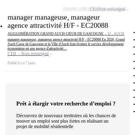
Ajouter cette offre à ma sélection
CDI
Non renseigné
manager manageuse, manageur
agence attractivité H/F - EC20088
AGGLOMÉRATION GRAND AUCH CŒUR DE GASCOGNE -
32 - AUCH
manager manageuse, manageur agence attractivité H/F - EC20088 En 2026, Grand
Auch Cœur de Gascogne et la Ville d'Auch font évoluer le service développement
économique en une agence d'attractivité....
CDI - Non renseigné
Publié il y a 7 jours
Prêt à élargir votre recherche d’emploi ?
Découvrez de nouveaux territoires où les chances de
trouver un emploi sont plus fortes en réalisant un
projet de mobilité résidentielle