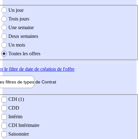
e création de l'offre
Un jour
Trois jours
Une semaine
Deux semaines
Un mois
Toutes les offres
er
le filtre de date de création de l'offre
les filtres de types de
Contrat
de contrat
CDI (1)
CDD
Intérim
CDI Intérimaire
Saisonnier