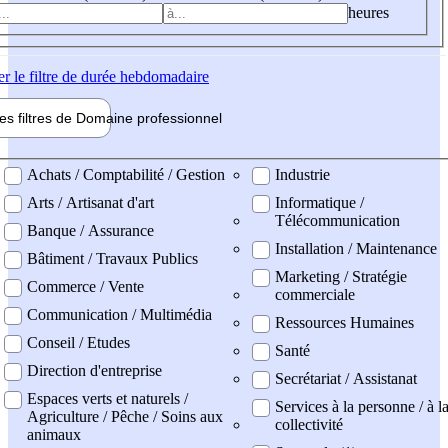
heures
er
le filtre de durée hebdomadaire
les filtres de
Domaine pro
fessionnel
ne professionel
Achats / Comptabilité / Gestion
Industrie
Arts / Artisanat d'art
Informatique /
Télécommunication
Banque / Assurance
Installation / Maintenance
Bâtiment / Travaux Publics
Marketing / Stratégie
Commerce / Vente
commerciale
Communication / Multimédia
Ressources Humaines
Conseil / Etudes
Santé
Direction d'entreprise
Secrétariat / Assistanat
Espaces verts et naturels /
Services à la personne / à l
Agriculture / Pêche / Soins aux
collectivité
animaux