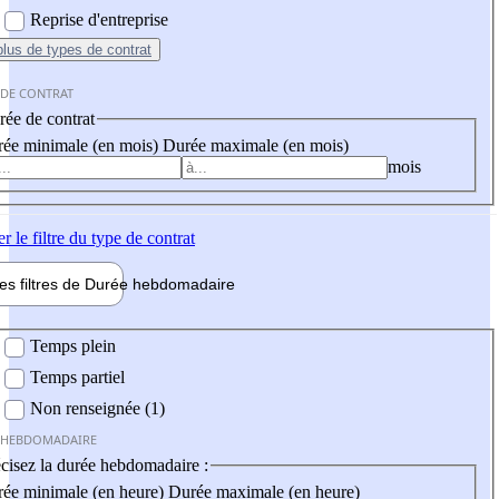
Reprise d'entreprise
plus
de types de contrat
 DE CONTRAT
ée de contrat
ée minimale (en mois)
Durée maximale (en mois)
mois
er
le filtre du type de contrat
les filtres de
Durée hebdo
madaire
 hebdomadaire
Temps plein
Temps partiel
Non renseignée (1)
 HEBDOMADAIRE
cisez la durée hebdomadaire :
ée minimale (en heure)
Durée maximale (en heure)