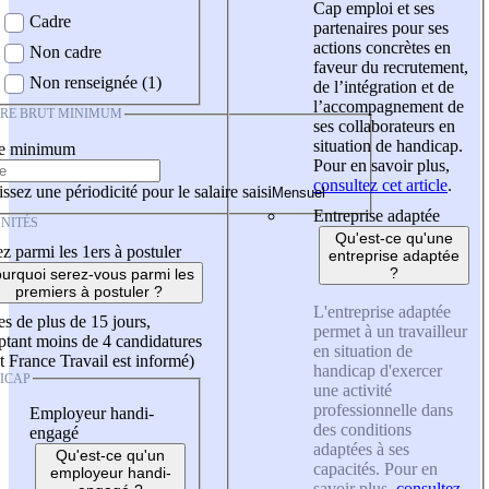
Cap emploi et ses
Cadre
partenaires pour ses
actions concrètes en
Non cadre
faveur du recrutement,
Non renseignée (1)
de l’intégration et de
l’accompagnement de
IRE BRUT MINIMUM
ses collaborateurs en
situation de handicap.
re minimum
Pour en savoir plus,
consultez cet article
.
ssez une périodicité pour le salaire saisi
Entreprise adaptée
NITÉS
Qu'est-ce qu'une
z parmi les 1ers à postuler
entreprise adaptée
?
urquoi serez-vous parmi les
premiers à postuler ?
L'entreprise adaptée
es de plus de 15 jours,
permet à un travailleur
tant moins de 4 candidatures
en situation de
t France Travail est informé)
handicap d'exercer
ICAP
une activité
professionnelle dans
Employeur handi-
des conditions
engagé
adaptées à ses
Qu'est-ce qu'un
capacités. Pour en
employeur handi-
savoir plus,
consultez