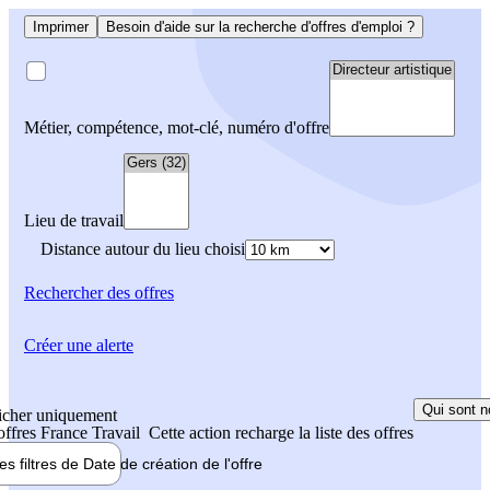
Imprimer
Besoin d'aide sur la recherche d'offres d'emploi ?
Métier, compétence, mot-clé, numéro d'offre
Lieu de travail
Distance autour du lieu choisi
Rechercher
des offres
Créer une alerte
Qui sont n
icher uniquement
 offres France Travail
Cette action recharge la liste des offres
les filtres de
Date de création
de l'offre