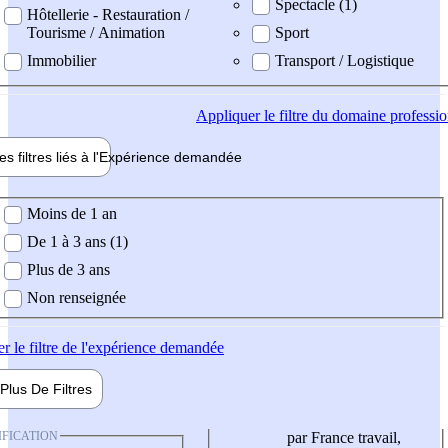
Spectacle (1)
Hôtellerie - Restauration /
Tourisme / Animation
Sport
Immobilier
Transport / Logistique
Appliquer
le filtre du domaine professi
es filtres liés à l'
Expérience
demandée
ience demandée
Moins de 1 an
De 1 à 3 ans (1)
Plus de 3 ans
Non renseignée
er
le filtre de l'expérience demandée
Plus De
Filtres
IFICATION
par France travail,