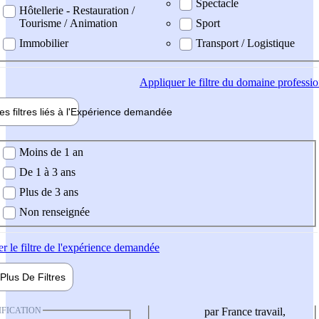
Spectacle
Hôtellerie - Restauration /
Tourisme / Animation
Sport
Immobilier
Transport / Logistique
Appliquer
le filtre du domaine professi
es filtres liés à l'
Expérience
demandée
ience demandée
Moins de 1 an
De 1 à 3 ans
Plus de 3 ans
Non renseignée
er
le filtre de l'expérience demandée
Plus De
Filtres
IFICATION
par France travail,