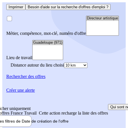
Imprimer
Besoin d'aide sur la recherche d'offres d'emploi ?
Métier, compétence, mot-clé, numéro d'offre
Lieu de travail
Distance autour du lieu choisi
Rechercher
des offres
Créer une alerte
Qui sont n
icher uniquement
 offres France Travail
Cette action recharge la liste des offres
les filtres de
Date de création
de l'offre