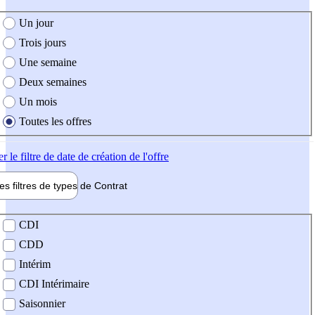
e création de l'offre
Un jour
Trois jours
Une semaine
Deux semaines
Un mois
Toutes les offres
er
le filtre de date de création de l'offre
les filtres de types de
Contrat
de contrat
CDI
CDD
Intérim
CDI Intérimaire
Saisonnier