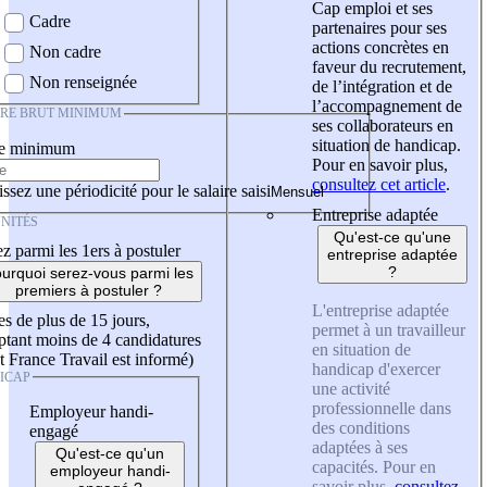
Cap emploi et ses
Cadre
partenaires pour ses
actions concrètes en
Non cadre
faveur du recrutement,
Non renseignée
de l’intégration et de
l’accompagnement de
IRE BRUT MINIMUM
ses collaborateurs en
situation de handicap.
re minimum
Pour en savoir plus,
consultez cet article
.
ssez une périodicité pour le salaire saisi
Entreprise adaptée
NITÉS
Qu'est-ce qu'une
z parmi les 1ers à postuler
entreprise adaptée
?
urquoi serez-vous parmi les
premiers à postuler ?
L'entreprise adaptée
es de plus de 15 jours,
permet à un travailleur
tant moins de 4 candidatures
en situation de
t France Travail est informé)
handicap d'exercer
ICAP
une activité
professionnelle dans
Employeur handi-
des conditions
engagé
adaptées à ses
Qu'est-ce qu'un
capacités. Pour en
employeur handi-
savoir plus,
consultez