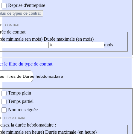
Reprise d'entreprise
plus
de types de contrat
 DE CONTRAT
ée de contrat
ée minimale (en mois)
Durée maximale (en mois)
mois
er
le filtre du type de contrat
les filtres de
Durée hebdo
madaire
 hebdomadaire
Temps plein
Temps partiel
Non renseignée
 HEBDOMADAIRE
cisez la durée hebdomadaire :
ée minimale (en heure)
Durée maximale (en heure)