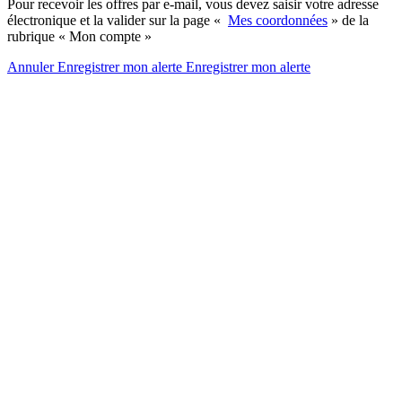
Pour recevoir les offres par e-mail, vous devez saisir votre adresse
électronique et la valider sur la page «
Mes coordonnées
» de la
rubrique « Mon compte »
Annuler
Enregistrer mon alerte
Enregistrer
mon alerte