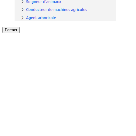
Fermer
Fermer
le détail de l'offre
/
Offre
sur
Offre précéden