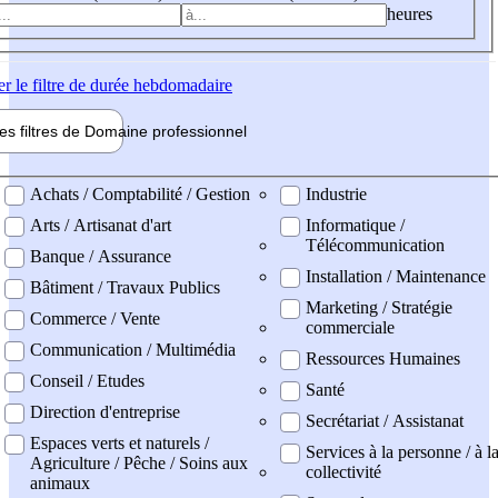
heures
er
le filtre de durée hebdomadaire
les filtres de
Domaine pro
fessionnel
ne professionel
Achats / Comptabilité / Gestion
Industrie
Arts / Artisanat d'art
Informatique /
Télécommunication
Banque / Assurance
Installation / Maintenance
Bâtiment / Travaux Publics
Marketing / Stratégie
Commerce / Vente
commerciale
Communication / Multimédia
Ressources Humaines
Conseil / Etudes
Santé
Direction d'entreprise
Secrétariat / Assistanat
Espaces verts et naturels /
Services à la personne / à l
Agriculture / Pêche / Soins aux
collectivité
animaux