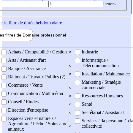
heures
er
le filtre de durée hebdomadaire
les filtres de
Domaine pro
fessionnel
ne professionel
Achats / Comptabilité / Gestion
Industrie
Arts / Artisanat d'art
Informatique /
Télécommunication
Banque / Assurance
Installation / Maintenance
Bâtiment / Travaux Publics (2)
Marketing / Stratégie
Commerce / Vente
commerciale
Communication / Multimédia
Ressources Humaines
Conseil / Etudes
Santé
Direction d'entreprise
Secrétariat / Assistanat
Espaces verts et naturels /
Services à la personne / à l
Agriculture / Pêche / Soins aux
collectivité
animaux