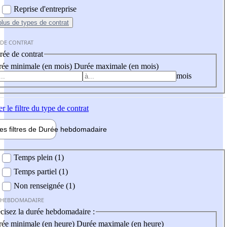
Reprise d'entreprise
plus
de types de contrat
 DE CONTRAT
ée de contrat
ée minimale (en mois)
Durée maximale (en mois)
mois
er
le filtre du type de contrat
les filtres de
Durée hebdo
madaire
 hebdomadaire
Temps plein (1)
Temps partiel (1)
Non renseignée (1)
 HEBDOMADAIRE
cisez la durée hebdomadaire :
ée minimale (en heure)
Durée maximale (en heure)