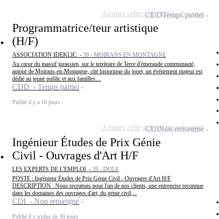
Ajouter cette offre à ma sélection
CDD
Temps partiel
Programmatrice/teur artistique
(H/F)
ASSOCIATION IDEKLIC -
39 - MOIRANS EN MONTAGNE
Au cœur du massif jurassien, sur le territoire de Terre d'émeraude communauté,
autour de Moirans-en-Montagne, cité historique du jouet, un événement majeur est
dédié au jeune public et aux familles....
CDD - Temps partiel
Publié il y a 16 jours
Ajouter cette offre à ma sélection
CDI
Non renseigné
Ingénieur Études de Prix Génie
Civil - Ouvrages d'Art H/F
LES EXPERTS DE L'EMPLOI -
39 - DOLE
POSTE : Ingénieur Études de Prix Génie Civil - Ouvrages d'Art H/F
DESCRIPTION : Nous recrutons pour l'un de nos clients, une entreprise reconnue
dans les domaines des ouvrages d'art, du génie civil,...
CDI - Non renseigné
Publié il y a plus de 30 jours