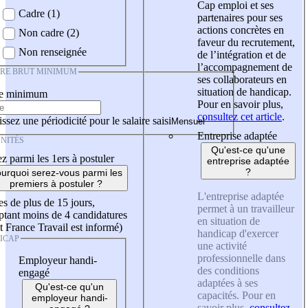
Cap emploi et ses
Cadre (1)
partenaires pour ses
actions concrètes en
Non cadre (2)
faveur du recrutement,
Non renseignée
de l’intégration et de
l’accompagnement de
IRE BRUT MINIMUM
ses collaborateurs en
situation de handicap.
re minimum
Pour en savoir plus,
consultez cet article
.
ssez une périodicité pour le salaire saisi
Entreprise adaptée
NITÉS
Qu'est-ce qu'une
z parmi les 1ers à postuler
entreprise adaptée
?
urquoi serez-vous parmi les
premiers à postuler ?
L'entreprise adaptée
es de plus de 15 jours,
permet à un travailleur
tant moins de 4 candidatures
en situation de
t France Travail est informé)
handicap d'exercer
ICAP
une activité
professionnelle dans
Employeur handi-
des conditions
engagé
adaptées à ses
Qu'est-ce qu'un
capacités. Pour en
employeur handi-
savoir plus,
consultez