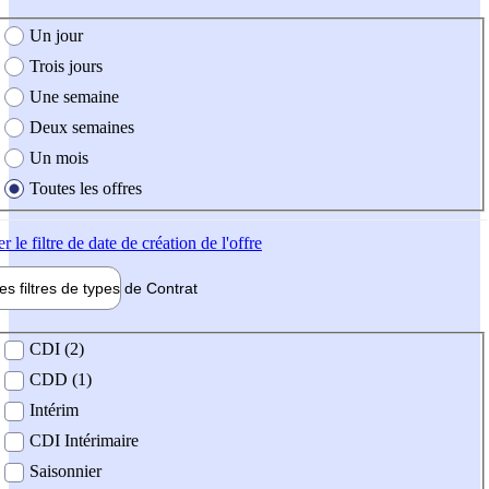
e création de l'offre
Un jour
Trois jours
Une semaine
Deux semaines
Un mois
Toutes les offres
er
le filtre de date de création de l'offre
les filtres de types de
Contrat
de contrat
CDI (2)
CDD (1)
Intérim
CDI Intérimaire
Saisonnier