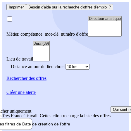
Imprimer
Besoin d'aide sur la recherche d'offres d'emploi ?
Métier, compétence, mot-clé, numéro d'offre
Lieu de travail
Distance autour du lieu choisi
Rechercher
des offres
Créer une alerte
Qui sont n
icher uniquement
 offres France Travail
Cette action recharge la liste des offres
les filtres de
Date de création
de l'offre